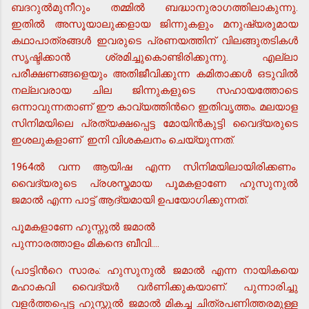
ബദറുല്‍മുനീറും തമ്മില്‍ ബദ്ധാനുരാഗത്തിലാകുന്നു.
ഇതില്‍ അസൂയാലുക്കളായ ജിന്നുകളും മനുഷ്യരുമായ
കഥാപാത്രങ്ങള്‍ ഇവരുടെ പ്രണയത്തിന് വിലങ്ങുതടികള്‍
സൃഷ്ടിക്കാന്‍ ശ്രമിച്ചുകൊണ്ടിരിക്കുന്നു. എല്ലാ
പരീക്ഷണങ്ങളെയും അതിജീവിക്കുന്ന കമിതാക്കള്‍ ഒടുവില്‍
നല്ലവരായ ചില ജിന്നുകളുടെ സഹായത്തോടെ
ഒന്നാവുന്നതാണ് ഈ കാവ്യത്തിന്‍റെ ഇതിവൃത്തം. മലയാള
സിനിമയിലെ പ്രത്യക്ഷപ്പെട്ട മോയിന്‍കുട്ടി വൈദ്യരുടെ
ഇശലുകളാണ് ഇനി വിശകലനം ചെയ്യുന്നത്.
1964ല്‍ വന്ന ആയിഷ എന്ന സിനിമയിലായിരിക്കണം
വൈദ്യരുടെ പ്രശസ്തമായ പൂമകളാണേ ഹുസുനുല്‍
ജമാല്‍ എന്ന പാട്ട് ആദ്യമായി ഉപയോഗിക്കുന്നത്.
പൂമകളാണേ ഹുസ്നുല്‍ ജമാല്‍
പുന്നാരത്താളം മികന്ദെ ബീവി....
(പാട്ടിന്‍റെ സാരം: ഹുസുനുല്‍ ജമാല്‍ എന്ന നായികയെ
മഹാകവി വൈദ്യര്‍ വര്‍ണിക്കുകയാണ്. പുന്നാരിച്ചു
വളര്‍ത്തപ്പെട്ട ഹുസ്നുല്‍ ജമാല്‍ മികച്ച ചിത്രപണിത്തരമുള്ള