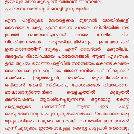
ഇമ്മധുര തേന്‍ കുടിപ്പാന്‍ ഒത്തവന്‍ ഞാനല്ലേ
ഏറിയ നാളായി പൂതി വെച്ചിടുന്നു മുല്ലേ .....
എന്ന പാട്ടിലൂടെ മലയാളക്കര മുഴുവന്‍ മോയിന്‍കുട്ടി
വൈദ്യരെ കേട്ടു എന്ന് തന്നെ പറയാം. സിനിമയില്‍ ഈ
ഇശല്‍ ഉപയോഗിച്ചപ്പോള്‍ വളരെ നേരിയ ചില
വ്യത്യാസങ്ങള്‍ വരുത്തിയായിരിക്കും ഉപയോഗിച്ചത്.
ഉദാഹരണത്തിന് സൂക്ഷ്മം എന്ന് വൈദ്യര്‍ എഴുതില്ല.
അദ്ദേഹം ദ്രാവിഡമായ പ്രയോഗങ്ങള്‍ ആണ് എഴുതുക.
ഉദാ: തൂച്മം. മൊഞ്ചൊളിവില്‍ സൗന്ദര്യം കൊണ്ട് കാര്യം
കൈക്കലാക്കുന്ന ഹൂറിയെ ആണ് ഇവിടെ വര്‍ണിക്കുന്നത്.
കഞ്ചകം (തൃത്തപ്പൂവ്), തഞ്ചം തുടങ്ങിയപ്രാസം
ഒപ്പിക്കാന്‍ വേണ്ടി സ്വീകരിച്ച കോശിമങ്ങള്‍ വ്യാകരണ-
ഭാഷാശാസ്ത്രത്തിന്‍റെ വെളിച്ചത്തില്‍ കൂടുതല്‍
അന്വേഷണം ആവശ്യപ്പെടുന്നുണ്ട്. ഒറ്റയൊറ്റ കെസ്സ്
പാട്ടുകളുടെ ഗണത്തില്‍ ആണ് ഈ പാട്ട്
പെടുത്താനാവുക. ഹുസുനുല്‍ജമാല്‍കാവ്യം പോലെ ഒരു
മുഴുകാവ്യരചനയുടെ ഭാഗമായി വന്നതല്ല ഈ ഇശല്‍
എന്ന് ചുരുക്കം. ഇതേപോലുള്ള കെസ്സുപാട്ടുകള്‍ വേറെയും