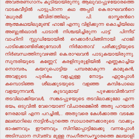
അവതരണഗാനം കൂടിയായിരുന്നു. ആലുവാപ്പുഴയോരത്തെ
വാടകവീട്ടില്‍ പാട്ടുപിറന്ന കഥ അപ്പടി കെ.രാഘവന്‍റെ
'മധുരമീ ജീവിത'ത്തിലും പി. ഭാസ്കരന്‍റെ
ആത്മകഥയിലുമുണ്ട്. ഹാജി എന്നു വിളിക്കുന്ന കൊച്ചിയിലെ
അബ്ദുല്‍ഖാദര്‍ പാടാന്‍ നിശ്ചയിച്ചിരുന്ന പാട്ട് പിന്നീട്
വാഹിനി സ്റ്റുഡിയോയില്‍ റെക്കാര്‍ഡിങ്ങിനായി ഹാജി
പാടിക്കൊണ്ടിരിക്കുമ്പോള്‍ നിര്‍മാതാവ് പരീക്കുട്ടിയുടെ
നിര്‍ബന്ധത്തിനുവഴങ്ങി കെ.രാഘവന്‍ പാടുകയായിരുന്നു.
സുന്ദരിയുടെ കണ്ണേറ്, കരളിനുരുളിയില്‍ എണ്ണകാച്ചിയ
നൊമ്പരം, കയറുപൊട്ടിയ പമ്പരമാകുന്ന കാമുകന്‍,
അവളുടെ പുരികം വളച്ചുള്ള നോട്ടം ഏറ്റപ്പോള്‍
കമ്പൊടിഞ്ഞ ശീലക്കുടയുടെ വളഞ്ഞ കമ്പിപോലെ
വളയുന്നവന്‍, കുടവുമായ് പുഴക്കടവില്‍വന്ന്
തടവിലാക്കിയവള്‍, സങ്കടപ്പുഴയുടെ തടവിലാക്കുമോ എന്ന
ഭയം, ഒടുവില്‍ വേറെയാണ് വിചാരമെങ്കില്‍ അതു പറയാന്‍
നേരമായി എന്ന പറച്ചില്‍,... അതുവരെ കേള്‍ക്കാത്ത വടക്കേ
മലബാറിലെ നാട്ടിന്‍പുറത്തെ സാധാരണക്കാരുടെ വാക്കും
ഭാഷണവും ഈണവും സിനിമാപ്പാട്ടിലേക്കു വന്നപ്പോള്‍
അടിസ്ഥാന സ്വത്വ മുള്ള സംഗീതസംസ്കാരത്തെ മലയാളി