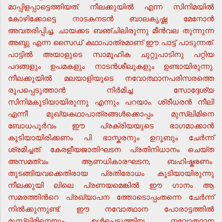
മാപ്പിളപ്പാട്ടെത്തിയത്. നീലക്കുയില്‍ എന്ന സിനിമയില്‍
കോഴിക്കോട്ടെ നാടകനടന്‍ ബാലകൃഷ്ണ മേനോന്‍
അവതരിപ്പിച്ച, ചായക്കട ബഞ്ചിലിരുന്നു മീന്‍വല തുന്നുന്ന
അബ്ദു എന്ന സൈഡ് കഥാപാത്രമാണ് ഈ പാട്ട് പാടുന്നത്.
പാട്ടില്‍ അയാളുടെ സാമൂഹിക ചുറ്റുപാടിനു പറ്റിയ
പദങ്ങളും ഉപമകളും നാടന്‍ശീലുകളും ഉണ്ടായിരുന്നു.
നീലക്കുയില്‍ മലയാളിയുടെ നവോത്ഥാനപരിസരത്തെ
രൂപപ്പെടുത്താന്‍ നിര്‍മിച്ച സോദ്ദേശ്യ
സിനിമകൂടിയായിരുന്നു എന്നും പറയാം. ശ്രീധരന്‍ നീലി
എന്നീ മുഖ്യകഥാപാത്രങ്ങള്‍ക്കൊപ്പം മുസ്ലിമിനെ
ബോധപൂര്‍വം ഈ പ്രക്രിയയുടെ ഭാഗമാക്കാന്‍
കൂടിയായിരിക്കണം പി ഭാസ്കരനും ഉറൂബും ചേര്‍ന്ന്
ശ്രമിച്ചത്. കേരളീയജാതിഘടന പ്രതിനിധാനം ചെയ്ത
അസമത്വം ആണധികാരഘടന, ബഹിഷ്കരണം
തുടങ്ങിയവക്കെതിരായ പ്രതിരോധം കൂടിയായിരുന്നു
നീലക്കുയി ലിലെ പ്രണയമെങ്കില്‍ ഈ ഗാനം ആ
സമരത്തിന്‍റെ പ്രഖ്യാപന ത്തോടൊപ്പംതന്നെ ചേര്‍ന്ന്
നില്‍ക്കുന്നുണ്ട്. ഈ നവോത്ഥാന പോരാട്ടത്തില്‍
മുസ്ലിമിനെയും ഉള്‍പ്പെടുത്തിയ നവോത്ഥാന