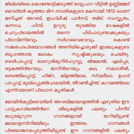
ജില്ലയിലെ കൊണ്ടോട്ടിക്കടുത്ത് ഓട്ടുപാറ വീട്ടില്‍ ഉണ്ണിമമ്മദ്
വൈദ്യര്‍-കുഞ്ഞാ മിന ദമ്പതികളുടെ മകനായി 1852-ലാണ്
ജനിച്ചത്. അറബി, ഇംഗ്ലീഷ്, പാര്‍സി, തമിഴ്, സംസ്കൃതം,
കന്നഡ, ഹിന്ദി, ഉറുദു തുടങ്ങിയ ഭാഷകളില്‍
ചെറുപ്രായത്തില്‍ തന്നെ പിടിപാടുണ്ടാക്കുകയും
പ്രാവിണ്യവും സര്‍ഗവൈഭവവും കൊണ്ട്
സങ്കരപദപ്രയോഗങ്ങള്‍ അണിയിച്ചൊരുക്കി ഇശലുകളുടെ
ബൃഹത്തായ ലോകം സൃഷ്ടിക്കുകയും ചെയ്തു.
ബദര്‍പടപ്പാട്ട്, ബദറുല്‍മുനീര്‍ഹുസ്നു ല്‍ജമാല്‍, എലിപ്പട,
ഒട്ടകത്തിന്‍റെയും മാനിന്‍റെയും കഥ, സലാശീല്‍,
ബെത്തിലപ്പാട്ട്,, ഹിജ്റ, കിളത്തിമാല, സ്വലീഖാ, ഉഹദ്
പടപ്പാട്ട്, മുല്ലപ്പുഞ്ചോലയില്‍, തീവണ്ടിച്ചിന്ത്, കറാമത്ത്മാല
എന്നിവയാണ് പ്രധാന കൃതികള്‍.
മോയിന്‍കുട്ടിവൈദ്യര്‍ അറബിമലയാളത്തില്‍ എഴുതിയ ഈ
പാട്ടുകാവ്യത്തിന്‍റെ ശീലുകളില്‍ പലതും പിന്നീട്
മധുരമൂറുന്ന ഗാനങ്ങളായി മാറിയിട്ടുണ്ട്.
മലയാളസിനിമയിലും ഇത്തരം ഗാനങ്ങള്‍
പ്രയോജനപ്പെടുത്തിയിട്ടുണ്ട്. ഈ ഗാനങ്ങളില്‍ പലതും