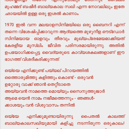
മുഹമ്മദ് ബഷീര്‍ ബാല്യകാല സഖി എന്ന നോവലിലും ഇതേ
ഛായയില്‍ ഉള്ള ഒരു ഇശല്‍ കാണാം.
1970 ഇല്‍ വന്ന മലയാളസിനിമയിലെ ഒരു ബൈനറി എന്ന്
തന്നെ വിശേഷിപ്പിക്കാവുന്ന ആദ്യത്തെ മുഴുനീള ഔട്ഡോര്‍
സിനിമയായ ഓളവും തീരവും മുഖ്യപ്രേമേയമാക്കിയത്
കേരളീയ മുസ്ലിം ജീവിത പരിസരമായിരുന്നു. അതില്‍
ഉപയോഗിക്കപ്പെട്ട വൈദ്യരുടെ കാവ്യശകലങ്ങളാണ് ഈ
ഭാഗത്ത് വിശദീകരിക്കുന്നത്.
ഒയ്യെ എനിക്കുണ്ട് പയ്യല് പിറായത്തില്‍
ഒത്തൊരുമിത്തു കളിത്തും കൊണ്ട് - ഒരുവന്‍
ഉറ്റോരു വാക്ക് ഞാന്‍ തെറ്റീടാതെ
അയ്യവന്‍ നാമത്തെ മൊയ്യും സൈനുത്തുജാര്‍
ആമെ യെന്‍ നാമം നജീമത്തെന്നും - ഞങ്ങള്‍-
ക്കാശയും വന്‍ വിശുവാസം തന്നില്‍
ഒയ്യേ എനിക്കുമുണ്ടായിരുന്നു പൈതല്‍ കാലത്ത്
ബാല്യകാലസഖിയുമായി കളിച്ചു നടന്നിരുന്ന ഒരുകാലം!