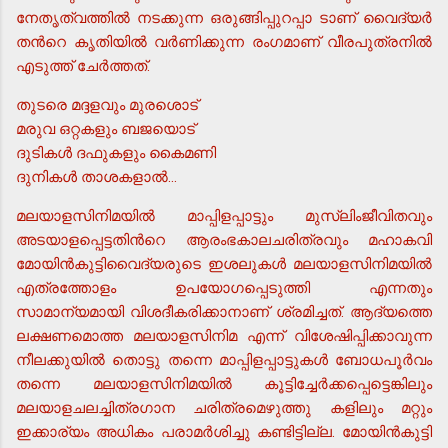
നേതൃത്വത്തില്‍ നടക്കുന്ന ഒരുങ്ങിപ്പുറപ്പാ ടാണ് വൈദ്യര്‍
തന്‍റെ കൃതിയില്‍ വര്‍ണിക്കുന്ന രംഗമാണ് വീരപുത്രനില്‍
എടുത്ത് ചേര്‍ത്തത്.
തുടരെ മദ്ദളവും മുരശൊട്
മരുവ ഒറ്റകളും ബജയൊട്
ദുടികള്‍ ദഫുകളും കൈമണി
ദുനികള്‍ താശകളാല്‍...
മലയാളസിനിമയില്‍ മാപ്പിളപ്പാട്ടും മുസ്ലിംജീവിതവും
അടയാളപ്പെട്ടതിന്‍റെ ആരംഭകാലചരിത്രവും മഹാകവി
മോയിന്‍കുട്ടിവൈദ്യരുടെ ഇശലുകള്‍ മലയാളസിനിമയില്‍
എത്രത്തോളം ഉപയോഗപ്പെടുത്തി എന്നതും
സാമാന്യമായി വിശദീകരിക്കാനാണ് ശ്രമിച്ചത്. ആദ്യത്തെ
ലക്ഷണമൊത്ത മലയാളസിനിമ എന്ന് വിശേഷിപ്പിക്കാവുന്ന
നീലക്കുയില്‍ തൊട്ടു തന്നെ മാപ്പിളപ്പാട്ടുകള്‍ ബോധപൂര്‍വം
തന്നെ മലയാളസിനിമയില്‍ കൂട്ടിച്ചേര്‍ക്കപ്പെട്ടെങ്കിലും
മലയാളചലച്ചിത്രഗാന ചരിത്രമെഴുത്തു കളിലും മറ്റും
ഇക്കാര്യം അധികം പരാമര്‍ശിച്ചു കണ്ടിട്ടില്ല. മോയിന്‍കുട്ടി