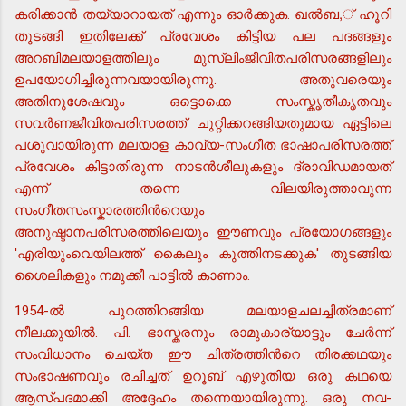
കരിക്കാന്‍ തയ്യാറായത് എന്നും ഓര്‍ക്കുക. ഖല്‍ബ,് ഹൂറി
തുടങ്ങി ഇതിലേക്ക് പ്രവേശം കിട്ടിയ പല പദങ്ങളും
അറബിമലയാളത്തിലും മുസ്ലിംജീവിതപരിസരങ്ങളിലും
ഉപയോഗിച്ചിരുന്നവയായിരുന്നു. അതുവരെയും
അതിനുശേഷവും ഒട്ടൊക്കെ സംസ്കൃതീകൃതവും
സവര്‍ണജീവിതപരിസരത്ത് ചുറ്റിക്കറങ്ങിയതുമായ ഏട്ടിലെ
പശുവായിരുന്ന മലയാള കാവ്യ-സംഗീത ഭാഷാപരിസരത്ത്
പ്രവേശം കിട്ടാതിരുന്ന നാടന്‍ശീലുകളും ദ്രാവിഡമായത്
എന്ന് തന്നെ വിലയിരുത്താവുന്ന
സംഗീതസംസ്കാരത്തിന്‍റെയും
അനുഷ്ടാനപരിസരത്തിലെയും ഈണവും പ്രയോഗങ്ങളും
'എരിയുംവെയിലത്ത് കൈലും കുത്തിനടക്കുക' തുടങ്ങിയ
ശൈലികളും നമുക്കീ പാട്ടില്‍ കാണാം.
1954-ല്‍ പുറത്തിറങ്ങിയ മലയാളചലച്ചിത്രമാണ്
നീലക്കുയില്‍. പി. ഭാസ്കരനും രാമുകാര്യാട്ടും ചേര്‍ന്ന്
സംവിധാനം ചെയ്ത ഈ ചിത്രത്തിന്‍റെ തിരക്കഥയും
സംഭാഷണവും രചിച്ചത് ഉറൂബ് എഴുതിയ ഒരു കഥയെ
ആസ്പദമാക്കി അദ്ദേഹം തന്നെയായിരുന്നു. ഒരു നവ-