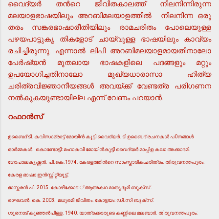
വൈദ്യര്‍ തന്‍റെ ജീവിതകാലത്ത് നിലനിന്നിരുന്ന
മലയാളഭാഷയിലും അറബിമലയാളത്തില്‍ നിലനിന്ന ഒരു
തരം സങ്കരഭാഷാരീതിയിലും രാമചരിതം പോലെയുള്ള
പഴയപാട്ടുകൃ തികളോട് ചായ്വുള്ള ഭാഷയിലും കാവ്യം
രചിച്ചിരുന്നു. എന്നാല്‍ ലിപി അറബിമലയാളമായതിനാലോ
പേര്‍ഷ്യന്‍ മുതലായ ഭാഷകളിലെ പദങ്ങളും മറ്റും
ഉപയോഗിച്ചതിനാലോ മുഖ്യധാരാസാ ഹിത്യ
ചരിത്രവിജ്ഞാനീയങ്ങള്‍ അവയ്ക്ക് വേണ്ടത്ര പരിഗണന
നല്‍കുകയുണ്ടായില്ല എന്ന് വേണം പറയാന്‍.
റഫറന്‍സ്
ഉബൈദ് ടി. കവിസാമ്രാട്ട് മോയിന്‍ കുട്ടി വൈദ്യര്‍. ടി ഉബൈദ് രചനകള്‍ പ0നങ്ങള്‍
ഓര്‍മ്മകള്‍. കൊണ്ടോട്ടി: മഹാകവി മോയിന്‍കുട്ടി വൈദ്യര്‍ മാപ്പിള കലാ അക്കാദമി.
ഗോപാലകൃഷ്ണന്‍. പി.കെ.1974. കേരളത്തിന്‍റെ സാംസ്കാരികചരിത്രം. തിരുവനന്തപൂരം:
കേരള ഭാഷാ ഇന്‍സ്റ്റിറ്റ്യൂട്ട്.
ഭാസ്കരന്‍ പി. 2015. കോഴിക്കോട:് ആത്മകഥ മാതൃഭൂമി ബുക്സ് .
രാഘവന്‍. കെ. 2003. മധുരമീ ജീവിതം. കോട്ടയം: ഡി.സി ബുക്സ്.
ശൂരനാട് കുഞ്ഞന്‍പിള്ള. 1940. യാത്രക്കാരുടെ കണ്ണിലെ മലബാര്‍. തിരുവനന്തപൂരം: