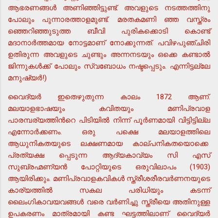
ആഭരണങ്ങള്‍ അണിഞ്ഞിട്ടുണ്ട്. അവളുടെ നടത്തത്തിനു
പോലും പുന്നാരത്താളമുണ്ട്. മരതകമണി ഞ്ഞ വസ്ത്രം
ഞ്ഞെറിഞ്ഞുടുത്ത ബീവി പുരികക്കൊടി കൊണ്ട്
മദാനാര്‍ത്തമായ നോട്ടമാണ് നോക്കുന്നത്. പവിഴപുഞ്ചിരി
ഉതിരുന്ന അവളുടെ ചുണ്ടും അന്നനടയും ഒക്കെ കണ്ടാല്‍
ജിന്നുകള്‍ക്ക് പോലും സ്വബോധം നഷ്ടപ്പെടും. എന്നിട്ടല്ലേ
മനുഷ്യര്‍!)
വൈദ്യര്‍ ഇതെഴുതുന്ന കാലം 1872 ആണ്.
മലയാളഭാഷയും കവിതയും മണിപ്രവാള
പാരമ്പര്യത്തിന്‍റെ പിടിയില്‍ നിന്ന് പൂര്‍ണമായി വിട്ടിട്ടില്ല
എന്നോര്‍ക്കണം. ഒരു പക്ഷെ മലയാളത്തിലെ
ആധുനികതയുടെ ലക്ഷണമായ കാല്പനികതയൊക്കെ
പ്രത്യക്ഷ പ്പെടുന്ന ആദ്യകാവ്യം സി എസ്
സുബ്രഹ്മണ്യന്‍ പോറ്റിയുടെ ഒരുവിലാപം (1903)
ആയിരിക്കും. മണിപ്രവാളകവികള്‍ സ്ത്രീശരീരവര്‍ണനയുടെ
കാര്യത്തില്‍ സകല പരിധിയും കടന്ന്
ലൈംഗികാവയവങ്ങള്‍ വരെ വര്‍ണിച്ചു സ്ത്രീയെ അതിനുള്ള
ഉപകരണം മാത്രമായി കണ്ട ഘട്ടത്തിലാണ് വൈദ്യര്‍