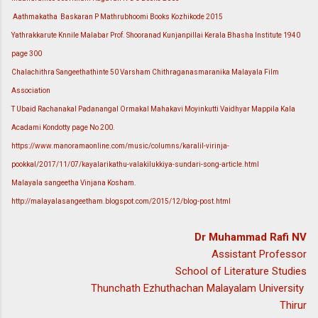
Aathmakatha Baskaran P Mathrubhoomi Books Kozhikode 2015
Yathrakkarute Knnile Malabar Prof. Shooranad Kunjanpillai Kerala Bhasha Institute 1940
page 300
Chalachithra Sangeethathinte 50 Varsham Chithraganasmaranika Malayala Film
Association
T Ubaid Rachanakal Padanangal Ormakal Mahakavi Moyinkutti Vaidhyar Mappila Kala
Acadami Kondotty page No 200.
https://www.manoramaonline.com/music/columns/karalil-virinja-
pookkal/2017/11/07/kayalarikathu-valakilukkiya-sundari-song-article.html
Malayala sangeetha Vinjana Kosham.
http://malayalasangeetham.blogspot.com/2015/12/blog-post.html
Dr Muhammad Rafi NV
Assistant Professor
School of Literature Studies
Thunchath Ezhuthachan Malayalam University
Thirur