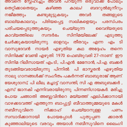
അവനെ സ്നേഹിച്ചും അവന്‍ പറയുന്ന ഒരുവാക്ക് പോലും
തെറ്റിക്കാതെയും കഴിഞ്ഞ കാലം! ബദറുല്‍മുനീറും
നജീമത്തും കണ്ടുമുട്ടുകയും അവര്‍ തങ്ങളുടെ
ബാല്യകാലവും പ്രിയപ്പെട്ട സഖികളെയും പരസ്പരം
പരിചയപ്പെടുത്തുകയും ചെയ്യുന്ന വൈദ്യരുടെ
കാവ്യത്തിലെ സന്ദര്‍ഭം സിനിമയിലേക്ക് എടുത്തു
ചേര്‍ക്കുകയായിരുന്നു. ഓളവും തീരവും എന്ന എം ടി
വാസുദേവന്‍ നായര്‍ എഴുതിയ കഥ അദ്ദേഹം തന്നെ
സിനിമക്ക് വേണ്ടി എഴുതി. 1970 ഫെബ്രുവരി 27-നാണ് ഈ
സിനിമ റിലീസായത്. എം.ടി., പി.എന്‍. മേനോന്‍, പി.എ. ബക്കര്‍
തുടങ്ങിയവരായിരുന്നു പിന്നില്‍. പി ഭാസ്കരന്‍ എഴുതിയ
നാലു ഗാനങ്ങള്‍ക്ക് സംഗീതം പകര്‍ന്നത് ബാബുരാജ് ആണ്.
യേശുദാസ്, പി ലീല, മച്ചാട്ട് വാസന്തി, സി എ അബുബക്കര്‍ ,
എസ് ജാനകി എന്നിവരായിരുന്നു പിന്നണിഗായകര്‍. മരിച്ചു
പോയ ചങ്ങാതി അബ്ദുവിന്‍റെ മയ്യത്ത് ഏല്പിക്കാനായി
വാഴക്കടവത്ത് എത്തുന്ന ബാപ്പുട്ടി ബീവാത്തുമ്മയുടെ മകള്‍
നബീസുവിനെ നിക്കാഹ് ചെയ്യാനുള്ള പണം
സമ്പാദിക്കാനായി പോയപ്പോള്‍ പുതുപ്പണ ക്കാരന്‍
കുഞ്ഞാലിയുടെ വരവും അയാള്‍ നബീസുവിനെ ലൈംഗി