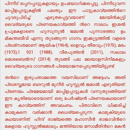
പിന്നീട് ഒപ്പനപ്പാട്ടുകളായും ഉപയോഗിക്കപ്പെട്ടു. പിന്നീടുവന്ന
മാപ്പിളപ്പാട്ടുകളില്‍ പലതും ഈ പാട്ടുകാവ്യത്തിന്‍റെ
ചുവടുപിടിച്ച് എഴുതപ്പെട്ടവയാണ്. മോയിന്‍കുട്ടി
വൈദ്യരുടെ പ്രണയകാവ്യത്തി ന്‍റെ നാലാം ഇശല്‍
ڇപൂമകളാണെ ഹുസുനുല്‍ ജമാല്‍ പുന്നാരത്താ ളം
മികന്തബീവി എന്നു തുടങ്ങുന്ന ഗാനം ഇക്കൂട്ടത്തില്‍ വളരെ
പ്രശ്സതമാണ്. ആയിഷ (1964), ഓളവും തീരവും (1970), മരം
(1973),1 921 (1988), വീരപുത്രന്‍ (2011), സലാല
മൊബൈല്‍സ് (2014) തുടങ്ങി പല മലയാളസിനിമകളും
വൈദ്യരുടെ ഗാനങ്ങള്‍ പ്രയോജനപ്പെടുത്തിയിട്ടുണ്ട്.
തന്‍റെ ഇരുപതാമത്തെ വയസിലാണ് അദ്ദേഹം അതി
പ്രശസ്തമായ ബദറുല്‍ മുനീര്‍ ഹുസ്നുല്‍ ജമാല്‍ എഴുതിയത്.
പ്രണയം പ്രമേയമായി മാപ്പിളപ്പാട്ടുകള്‍ വന്നുതുടങ്ങിയത്
ഈ കൃതിയോടെയാണ്. ഒരു പേര്‍ഷ്യന്‍ പ്രണയകഥയാണ്
ഈ കാവ്യത്തിന് അവലംബം. പിതാവിനെ ധിക്കരിച്ച്
കാമുകനെ വരിക്കാന്‍ ധൈര്യപ്പെടുന്ന കാമുകിയുടെ
കഥയാണിത്. ഹിന്ദ് രാജ്യത്തെ മഹാസീന്‍ രാജാവിന്‍റെ
മകളായ ഹുസ്നുല്‍ജമാലും മന്ത്രിയായ മസാമീരിന്‍റെ മകന്‍