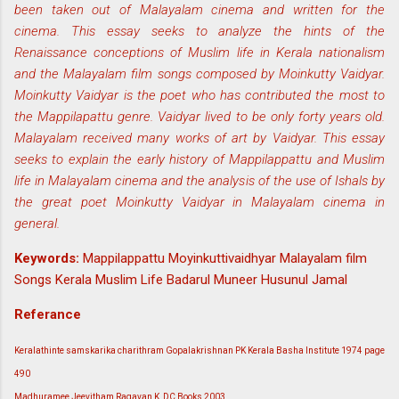
been taken out of Malayalam cinema and written for the
cinema. This essay seeks to analyze the hints of the
Renaissance conceptions of Muslim life in Kerala nationalism
and the Malayalam film songs composed by Moinkutty Vaidyar.
Moinkutty Vaidyar is the poet who has contributed the most to
the Mappilapattu genre. Vaidyar lived to be only forty years old.
Malayalam received many works of art by Vaidyar. This essay
seeks to explain the early history of Mappilappattu and Muslim
life in Malayalam cinema and the analysis of the use of Ishals by
the great poet Moinkutty Vaidyar in Malayalam cinema in
general.
Keywords:
Mappilappattu Moyinkuttivaidhyar Malayalam film
Songs Kerala Muslim Life Badarul Muneer Husunul Jamal
Referance
Keralathinte samskarika charithram Gopalakrishnan PK Kerala Basha Institute 1974 page
490
Madhuramee Jeevitham Ragavan K DC Books 2003