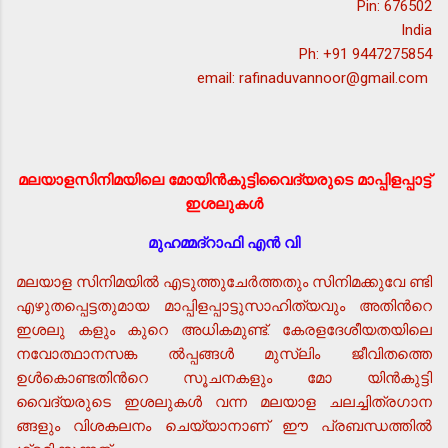
Pin: 676502
India
Ph: +91 9447275854
email: rafinaduvannoor@gmail.com
മലയാളസിനിമയിലെ മോയിന്‍കുട്ടിവൈദ്യരുടെ മാപ്പിളപ്പാട്ട്
ഇശലുകള്‍
മുഹമ്മദ്റാഫി എന്‍ വി
മലയാള സിനിമയില്‍ എടുത്തുചേര്‍ത്തതും സിനിമക്കുവേ ണ്ടി
എഴുതപ്പെട്ടതുമായ മാപ്പിളപ്പാട്ടുസാഹിത്യവും അതിന്‍റെ
ഇശലു കളും കുറെ അധികമുണ്ട്. കേരളദേശീയതയിലെ
നവോത്ഥാനസങ്ക ല്‍പ്പങ്ങള്‍ മുസ്ലിം ജീവിതത്തെ
ഉള്‍കൊണ്ടതിന്‍റെ സൂചനകളും മോ യിന്‍കുട്ടി
വൈദ്യരുടെ ഇശലുകള്‍ വന്ന മലയാള ചലച്ചിത്രഗാന
ങ്ങളും വിശകലനം ചെയ്യാനാണ് ഈ പ്രബന്ധത്തില്‍