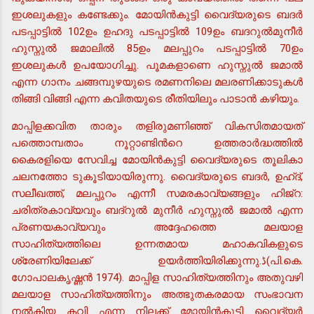
ഇശലുകളും കണ്ടേക്കും. മോയിന്‍കുട്ടി വൈദ്യരുടെ ബദര്‍
പടപ്പാട്ടില്‍ 102ഉം ഉഹദു പടപ്പാട്ടില്‍ 109ഉം ബദറുല്‍മുനീര്‍
ഹുസ്നുല്‍ ജമാലില്‍ 85ഉം മലപ്പുറം പടപ്പാട്ടില്‍ 70ഉം
ഇശലുകള്‍ ഉപയോഗിച്ചു. പൂമകളാണെ ഹുസ്നുല്‍ ജമാല്‍
എന്ന ഗാനം ചങ്ങമ്പുഴയുടെ രമണനിലെ മലരണിക്കാടുകള്‍
തിങ്ങി വിങ്ങി എന്ന കവിതയുടെ രീതിയിലും പാടാന്‍ കഴിയും.
മാപ്പിളക്കവിത താരും തളിരുമണിഞ്ഞ് വികസിതമായത്
പത്തൊമ്പതാം നൂറ്റാണ്ടിന്‍റെ ഉത്തരാര്‍ദ്ധത്തില്‍
കൈരളിയെ സേവിച്ച മോയിന്‍കുട്ടി വൈദ്യരുടെ തൂലികാ
ചലനത്തോ ടുകൂടിയായിരുന്നു. വൈദ്യരുടെ ബദര്‍, ഉഹ്ദ്,
സലീഖത്ത്, മലപ്പുറം എന്നീ സമരകാവ്യങ്ങളും ഹിജ്റ:
ചരിത്രകാവ്യവും ബദ്റുല്‍ മുനീര്‍ ഹുസ്നുല്‍ ജമാല്‍ എന്ന
പ്രണയകാവ്യവും അദ്ദേഹത്തെ മലയാള
സാഹിത്യത്തിലെ ഉന്നതമായ മഹാകവികളുടെ
ശ്രേണിയിലേക്ക് ഉയര്‍ത്തിയിരിക്കുന്നു.ڈ(പി.കെ.
ഗോപാലകൃഷ്ണന്‍ 1974). മാപ്പിള സാഹിത്യത്തിനും അതുവഴി
മലയാള സാഹിത്യത്തിനും അത്ഭുതകരമായ സംഭാവന
നല്‍കിയ കവി എന്ന നിലക്ക് മോയിന്‍കുട്ടി വൈദ്യര്‍