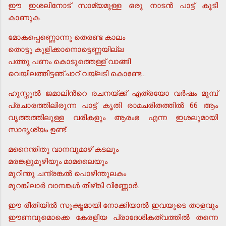
ഈ ഇശലിനോട് സാമ്യമുള്ള ഒരു നാടന്‍ പാട്ട് കൂടി
കാണുക.
മോകപ്പെണ്ണൊന്നു തെരണ്ട കാലം
തൊട്ടു കുളിക്കാനൊട്ടെണ്ണയില്ല
പത്തു പണം കൊടുത്തെള്ള് വാങ്ങി
വെയിലത്തിട്ടഞ്ചാറ് വയ്ലടി കൊണ്ടേ...
ഹുസ്നുല്‍ ജമാലിന്‍റെ രചനയ്ക്ക് എത്രയോ വര്‍ഷം മുമ്പ്
പ്രചാരത്തിലിരുന്ന പാട്ട് കൃതി രാമചരിതത്തില്‍ 66 ആം
വൃത്തത്തിലുള്ള വരികളും ആരംഭ എന്ന ഇശലുമായി
സാദൃശ്യം ഉണ്ട്.
മറൈന്തിതു വാനവുമാഴ് കടലും
മരങ്കളുമൂഴിയും മാമലൈയും
മുറിന്തു ചന്ദ്രങ്കല്‍ പൊഴിന്തുലകം
മുറങ്കിലാര്‍ വാനങ്കള്‍ തിഴ്ങ്കി വിണ്ണോര്‍.
ഈ രീതിയില്‍ സൂക്ഷ്മമായി നോക്കിയാല്‍ ഇവയുടെ താളവും
ഈണവുമൊക്കെ കേരളീയ പ്രാദേശികത്വത്തില്‍ തന്നെ