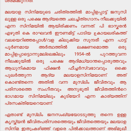
ശ്രമിക്കുന്നത്.
മലയാള സിനിമയുടെ ചരിത്രത്തില്‍ മാപ്പിളപ്പാട്ട് ജനുസി
ലുള്ള ഒരു പക്ഷെ ആദ്യത്തെ ചലച്ചിത്രഗാനം നീലക്കുയില്‍
എന്ന സിനിമയില്‍ ആയിരിക്കണം വന്നത്. പി ഭാസ്കരന്‍
എഴുതി കെ രാഘവന്‍ ഈണമിട്ട് പാടിയ ڇകായലരികത്ത്
വലയെറിഞ്ഞപ്പോള്‍/വള കിലുക്കിയ സുന്ദരീ എന്ന പാട്ട്
പൂര്‍ണമായ അര്‍ത്ഥത്തില്‍ ലക്ഷണമൊത്ത ഒരു
മാപ്പിളപ്പാട്ടൊന്നുമല്ലെങ്കിലും 1954-ല്‍ പുറത്തുവന്ന
നീലക്കുയില്‍ ഒരു പക്ഷെ ആദിമധ്യാന്തപ്പൊരുത്തവും
ആധുനികമായ ഫിക്ഷന്‍ ഫീച്ചര്‍സ്വഭാവവും ഒക്കെ
പുലര്‍ത്തുന്ന ആദ്യ മലയാളസിനിമയാണ്. അത്
കൊണ്ട്തന്നെ അതില്‍ വന്ന മുസ്ലിം ജീവിതവും ആ
പരിസരത്തെ സംഗീതവും അനുഭൂതി ജീവിതത്തിന്‍റെ
ഭാഗമായ സിനിമയിലും കുടിയേറി എന്ന കാര്യത്തിന്
പ്രസക്തിയേറെയാണ്.
ഏതാണ്ട് മുസ്ലിം ജനസംഖ്യയോടടുത്തു തന്നെ ഉള്ള
കൃസ്ത്യന്‍ ജീവിതപരിസരത്തെയും ജീവിതത്തെയും മലയാള
സിനിമ ഇതുംകഴിഞ്ഞ് വളരെ പില്‍ക്കാലത്താണ് അഭിമുഖീ