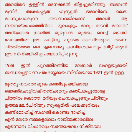
അവന്‍റെ ഉള്ളില്‍ മദനക്കടല്‍ തിളച്ചുമറിഞ്ഞു. ബദറുല്‍
മുനീര്‍ അകപ്പെട്ടത് ഹുസ്നുല്‍ ജമാലിനെ ഒക്കെ
മറന്നുപോകുന്ന അവസ്ഥയിലാണ്. അവന്‍ ആ
സൗന്ദര്യധാമത്തിന്‍റെ മുലകളും മാറും തടവി മണത്ത്
അറിയാതെ ഉടലില്‍ മുഴുവന്‍ മുത്തം വെച്ച് മയങ്ങി
പോയത്രേ! ഈ പാട്ടിനു പുറമെ വൈദ്യരുടെ തന്നെ
ചിത്തിരത്താ ലെ എന്നൊരു കാവ്യശകലവും ബിറ്റ് ആയി
ഈ സിനിമയില്‍ ഉപയോഗിച്ചിരുന്നു.
1988 ഇല്‍ പുറത്തിറങ്ങിയ മലബാര്‍ ലഹളയുമായി
ബന്ധപ്പെട്ട് വന്ന പ്രശസ്തമായ സിനിമയായ 1921 ഇല്‍ ഉള്ള,
മുത്തു നവരത്ന മുഖം കത്തിടും മയിലാളേ
മൊഞ്ചൊളിവില് തഞ്ചമേറും കഞ്ചകപ്പൂമോളേ
ചിത്തിരം കൊത്തി മറിയും ചെമ്പകച്ചുണ്ടും ചിരിയും
ഉത്തമ മലര്‍ചിരിയും സൂക്ഷ്മമില്‍ പലേക്കുറിയും
കണ്ട് മോഹിച്ച് സംഗതി കൊണ്ടു ദാഹിച്ച്
എന്‍ മലരേ നമ്മളെല്ലാം രാജിയക്കാരല്ലേ
എന്നൊരു വിചാരവും സന്തോഷവും നിക്കില്ലേ