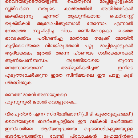
വൈദ്യരുടെതായിട്ടുണ്ട്. പൊതുവെ മാപ്പിളപ്പാട്ടുകള്‍
സ്ത്രീവര്‍ണ നയുടെ കാര്യത്തില്‍ അതിര്‍ത്തികള്‍
ലംഘിക്കുന്നു എന്നത് ആധുനികമായ ഫെമിനിസ്റ്റ്
യുക്തികള്‍ ആലോചിക്കുമ്പോള്‍ തോന്നാം. എന്നാല്‍
നേരത്തെ സൂചിപ്പിച്ച വിധം മണിപ്രവാളകാ ലത്തെ
ഭാവുകത്വം പരിഗണിച്ചു മാത്രമേ നമുക്ക് മോയിന്‍
കുട്ടിവൈദ്യരെ വിലയിരുത്താന്‍ പറ്റു. മാപ്പിളപ്പാട്ടുകള്‍
ആദ്യകാലം മുതല്‍ തന്നെ പ്രണയം ശരീരകമാനകള്‍
ആണ്‍പെണ്‍ബന്ധം തുടങ്ങിയവയെ തുറന്ന
മനസോടെയാണ് അഭിമുഖീകരിച്ചത്. ഇവിടെ
എടുത്തുചേര്‍ക്കുന്ന ഇതേ സിനിമയിലെ ഈ പാട്ടു കൂടി
ശ്രദ്ധിക്കുക.
മണത്ത് മാരന്‍ അണയുങ്കളെ
ഹുസുനുല്‍ ജമാല്‍ വൊളുകൈ....
വീരപുത്രന്‍ എന്ന സിനിമയിലാണ് (പി ടി കുഞ്ഞുമുഹമ്മദ് )
വൈദ്യരുടെ ബദര്‍പടപ്പാട്ടിലെ ഈ വരികള്‍ ചേര്‍ത്തത്.
ഇസ്ലാമിലെ ആദ്യയുദ്ധമായ ഖുറൈശികളുമായുള്ള
ബദര്‍യുദ്ധത്തിനു വേണ്ടി പ്രവാചകന്‍ മുഹമ്മദിന്‍റെ