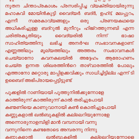
നൂതന ചിന്താപ്രകാശം പ്രസരിപ്പിച്ച വ്യക്തിയായിരുന്നു
മഹാകവി മോയിന്‍കുട്ടി വൈദ്യര്‍. ബദ്ര്‍, ഉഹ്ദ്, മലപ്പുറം,
എന്നീ സമരകാവ്യങ്ങളും ഒരു പ്രണയകഥയെ
അധികരിച്ചുള്ള ബദ്റുല്‍ മുനീറും ഹിജ്റത്തുന്നബി എന്ന
ചരിത്രകൃതിയും വൈദ്യരില്‍ നിന്ന് ഭാഷാ
സാഹിത്യത്തിനു ലഭിച്ച അനര്‍ഘ സംഭാവനകളാണ്.
എണ്ണത്തിലും മൂല്യത്തിലും അത്തരം സംഭാവനകള്‍
ചെയ്യാനോ കവനകലയില്‍ അദ്ദേഹം ആരോഹണം
ചെയ്ത ഉന്നത ശിഖരത്തിന്‍റെ താഴ്വാരത്തില്‍ പോലും
എത്താനോ മറ്റൊരു മാപ്പിളക്കവിക്കും സാധിച്ചിട്ടില്ല എന്ന് ടി
ഉബൈദ് അഭിപ്രായപ്പെട്ടിട്ടുണ്ട്.
പൂക്കളില്‍ റാണിയായി പൂത്തുനില്‍ക്കുന്നോളേ
കാത്തിരുന്ന് കാത്തിരുന്ന് കാല്‍ തരിച്ചുപോയി
കണ്മണിയെ കാണുവാനായി കണ്‍ കൊതിച്ചുപോയി
കണ്ണുകളാല്‍ ഖല്‍ബുകളില്‍ കല്ലെറിയുന്നോളേ
അന്നൊരുനാളമ്പിളി മാന്‍ വമ്പനായി വന്നു
വന്നുനിന്നെ കണ്ടതോടെ അമ്പരന്നു നിന്നു
കണ്ണുകളാല്‍ ഖല്‍ബുകളില്‍ കല്ലെറിയുന്നോളെ