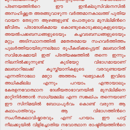
പ്രണയത്തിന്‍റെ ഈ ഇന്‍ക്ലൂസിവ്നെസില്‍
അസഹിഷ്ണുത അരങ്ങുവാഴുന്ന വര്‍ത്തമാനകാലത്ത് പുതിയ
വായന തേടുന്ന ആഴങ്ങളുണ്ട്. പൊതുവെ മുസ്ലിമിന്‍റെ
ജീവിതം പ്രാദേശികമായ കൊണ്ടുകൊടുക്കലുകളുടെയും
അയല്‍പക്കബന്ധങ്ങളുടെയും കച്ചവടബന്ധങ്ങളുടെയും
മറ്റും അടിസ്ഥാനത്തില്‍ മതേതരമായ സഹവര്‍ത്തിത്തം
പുലര്‍ത്തിയായിരുന്നല്ലോ രൂപീകരിക്കപ്പെട്ടത്. മലബാറില്‍
സവിശേഷമായി ഇത് പ്രത്യക്ഷത്തില്‍ തന്നെ ഇന്നും
നിലനില്‍ക്കുന്നുണ്ട്. കുടിയേറ്റ വിഭാഗമായാണ്
മലബാറിലേക്ക് കൃസ്ത്യാനികളുടെ വരവുണ്ടായത്
എന്നതിനാലോ മറ്റോ അത്തരം ഘട്ടോകള്‍ ഇവിടെ
അധികമില്ല എന്നും പറയാം. എന്തായാലും
കേരളനവോത്ഥാന ദേശീയതാഭാവനയില്‍ മുസ്ലിമിനെ
മാറ്റിനിര്‍ത്താന്‍ സാധ്യമല്ല എന്ന സങ്കല്പം തന്നെയാണ്
ഈ സിനിമയില്‍ ബോധപൂര്‍വം കൊണ്ട് വരുന്ന ആ
കഥാപാത്രവും ആ വിഭാഗത്തിന്‍റെ
സംഗീതകലാവിഷ്കാരവും എന്ന് പറയാം. ഈ പാട്ട്
നീലക്കുയില്‍ വിളിച്ചോതിയ നവോത്ഥാന രാഷ്ട്രീയത്തിന്‍റെ