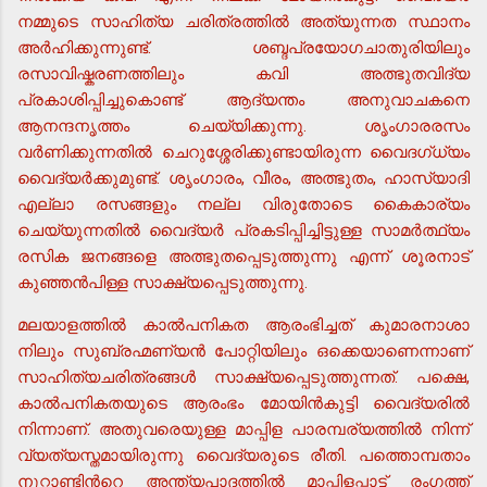
നമ്മുടെ സാഹിത്യ ചരിത്രത്തില്‍ അത്യുന്നത സ്ഥാനം
അര്‍ഹിക്കുന്നുണ്ട്. ശബ്ദപ്രയോഗചാതുരിയിലും
രസാവിഷ്കരണത്തിലും കവി അത്ഭുതവിദ്യ
പ്രകാശിപ്പിച്ചുകൊണ്ട് ആദ്യന്തം അനുവാചകനെ
ആനന്ദനൃത്തം ചെയ്യിക്കുന്നു. ശൃംഗാരരസം
വര്‍ണിക്കുന്നതില്‍ ചെറുശ്ശേരിക്കുണ്ടായിരുന്ന വൈദഗ്ധ്യം
വൈദ്യര്‍ക്കുമുണ്ട്. ശൃംഗാരം, വീരം, അത്ഭുതം, ഹാസ്യാദി
എല്ലാ രസങ്ങളും നല്ല വിരുതോടെ കൈകാര്യം
ചെയ്യുന്നതില്‍ വൈദ്യര്‍ പ്രകടിപ്പിച്ചിട്ടുള്ള സാമര്‍ത്ഥ്യം
രസിക ജനങ്ങളെ അത്ഭുതപ്പെടുത്തുന്നു എന്ന് ശൂരനാട്
കുഞ്ഞന്‍പിള്ള സാക്ഷ്യപ്പെടുത്തുന്നു.
മലയാളത്തില്‍ കാല്‍പനികത ആരംഭിച്ചത് കുമാരനാശാ
നിലും സുബ്രഹ്മണ്യന്‍ പോറ്റിയിലും ഒക്കെയാണെന്നാണ്
സാഹിത്യചരിത്രങ്ങള്‍ സാക്ഷ്യപ്പെടുത്തുന്നത്. പക്ഷെ,
കാല്‍പനികതയുടെ ആരംഭം മോയിന്‍കുട്ടി വൈദ്യരില്‍
നിന്നാണ്. അതുവരെയുള്ള മാപ്പിള പാരമ്പര്യത്തില്‍ നിന്ന്
വ്യത്യസ്തമായിരുന്നു വൈദ്യരുടെ രീതി. പത്തൊമ്പതാം
നൂറ്റാണ്ടിന്‍റെ അന്ത്യപാദത്തില്‍ മാപ്പിളപ്പാട്ട് രംഗത്ത്