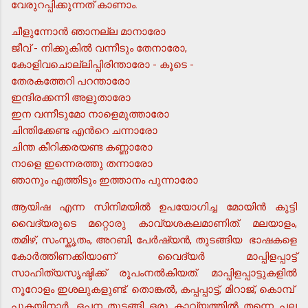
വേരുറപ്പിക്കുന്നത് കാണാം.
ചീളുന്നോന്‍ ഞാനല്ല മാനാരോ
ജീവ് - നിക്കുകില്‍ വന്നീടും തേനാരോ,
കോളിവചൊല്ലിപ്പിരിന്താരോ - കൂടെ -
തേരകത്തേറി പറന്താരോ
ഇന്ദിരക്കന്നി അളുതാരോ
ഇന വന്നീടുമോ നാളെമുത്താരോ
ചിന്തിക്കേണ്ട എന്‍റെ ചന്നാരോ
ചിന്ത കീറിക്കരയണ്ട കണ്ണാരോ
നാളെ ഇന്നെരത്തു തന്നാരോ
ഞാനും എത്തിടും ഇത്താനം പുന്നാരോ
ആയിഷ എന്ന സിനിമയില്‍ ഉപയോഗിച്ച മോയിന്‍ കുട്ടി
വൈദ്യരുടെ മറ്റൊരു കാവ്യശകലമാണിത്. മലയാളം,
തമിഴ്, സംസ്കൃതം, അറബി, പേര്‍ഷ്യന്‍, തുടങ്ങിയ ഭാഷകളെ
കോര്‍ത്തിണക്കിയാണ് വൈദ്യര്‍ മാപ്പിളപ്പാട്ട്
സാഹിത്യസൃഷ്ടിക്ക് രൂപംനല്‍കിയത്. മാപ്പിളപ്പാട്ടുകളില്‍
നൂറോളം ഇശലുകളുണ്ട്. തൊങ്കല്‍, കപ്പപ്പാട്ട്, മിറാജ്, കൊമ്പ്
പുകയിനാര്‍, ഒപ്പന തുടങ്ങി ഒരു കാവ്യത്തില്‍ തന്നെ പല