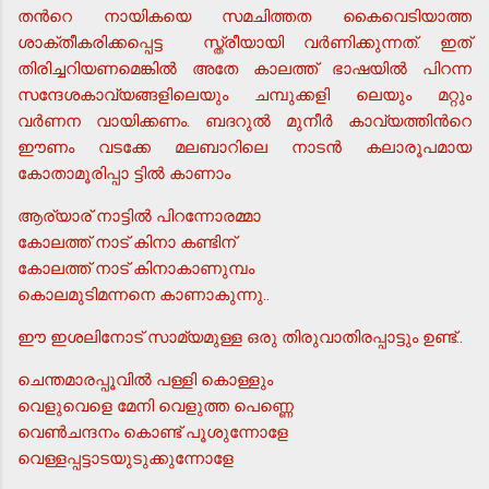
തന്‍റെ നായികയെ സമചിത്തത കൈവെടിയാത്ത
ശാക്തീകരിക്കപ്പെട്ട സ്ത്രീയായി വര്‍ണിക്കുന്നത്. ഇത്
തിരിച്ചറിയണമെങ്കില്‍ അതേ കാലത്ത് ഭാഷയില്‍ പിറന്ന
സന്ദേശകാവ്യങ്ങളിലെയും ചമ്പുക്കളി ലെയും മറ്റും
വര്‍ണന വായിക്കണം. ബദറുല്‍ മുനീര്‍ കാവ്യത്തിന്‍റെ
ഈണം വടക്കേ മലബാറിലെ നാടന്‍ കലാരൂപമായ
കോതാമൂരിപ്പാ ട്ടില്‍ കാണാം
ആര്യാര് നാട്ടില്‍ പിറന്നോരമ്മാ
കോലത്ത് നാട് കിനാ കണ്ടിന്
കോലത്ത് നാട് കിനാകാണുമ്പം
കൊലമുടിമന്നനെ കാണാകുന്നു..
ഈ ഇശലിനോട് സാമ്യമുള്ള ഒരു തിരുവാതിരപ്പാട്ടും ഉണ്ട്..
ചെന്തമാരപ്പൂവില്‍ പള്ളി കൊള്ളും
വെളുവെളെ മേനി വെളുത്ത പെണ്ണെ
വെണ്‍ചന്ദനം കൊണ്ട് പൂശുന്നോളേ
വെള്ളപ്പട്ടാടയുടുക്കുന്നോളേ