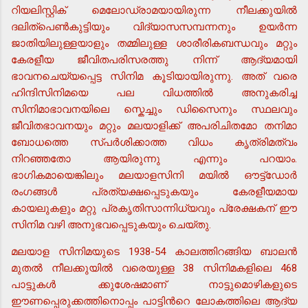
റിയലിസ്റ്റിക് മെലോഡ്രാമയായിരുന്ന നീലക്കുയില്‍
ദലിത്പെണ്‍കുട്ടിയും വിദ്യാസസമ്പന്നനും ഉയര്‍ന്ന
ജാതിയിലുള്ളയാളും തമ്മിലുള്ള ശാരീരികബന്ധവും മറ്റും
കേരളീയ ജീവിതപരിസരത്തു നിന്ന് ആദ്യമായി
ഭാവനചെയ്യപ്പെട്ട സിനിമ കൂടിയായിരുന്നു. അത് വരെ
ഹിന്ദിസിനിമയെ പല വിധത്തില്‍ അനുകരിച്ച
സിനിമാഭാവനയിലെ സ്കെച്ചും ഡിസൈനും സ്ഥലവും
ജീവിതഭാവനയും മറ്റും മലയാളിക്ക് അപരിചിതമോ തനിമാ
ബോധത്തെ സ്പര്‍ശിക്കാത്ത വിധം കൃത്രിമത്വം
നിറഞ്ഞതോ ആയിരുന്നു എന്നും പറയാം.
ഭാഗികമായെങ്കിലും മലയാളസിനി മയില്‍ ഔട്ട്ഡോര്‍
രംഗങ്ങള്‍ പ്രത്യക്ഷപ്പെടുകയും കേരളീയമായ
കായലുകളും മറ്റു പ്രകൃതിസാന്നിധ്യവും പ്രേക്ഷകന് ഈ
സിനിമ വഴി അനുഭവപ്പെടുകയും ചെയ്തു.
മലയാള സിനിമയുടെ 1938-54 കാലത്തിറങ്ങിയ ബാലന്‍
മുതല്‍ നീലക്കുയില്‍ വരെയുള്ള 38 സിനിമകളിലെ 468
പാട്ടുകള്‍ ക്കുശേഷമാണ് നാട്ടുമൊഴികളുടെ
ഈണപ്പെരുക്കത്തിനൊപ്പം പാട്ടിന്‍റെ ലോകത്തിലെ ആദ്യ