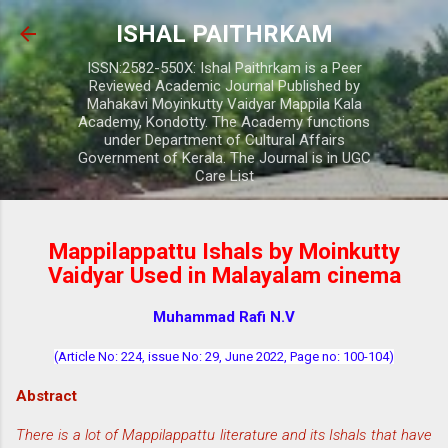
Skip to main content
ISHAL PAITHRKAM
ISSN:2582-550X: Ishal Paithrkam is a Peer
Reviewed Academic Journal Published by
Mahakavi Moyinkutty Vaidyar Mappila Kala
Academy, Kondotty. The Academy functions
under Department of Cultural Affairs
Government of Kerala. The Journal is in UGC
Care List
Mappilappattu Ishals by Moinkutty
Vaidyar Used in Malayalam cinema
Muhammad Rafi N.V
(Article No: 224, issue No: 29, June 2022, Page no: 100-104)
Abstract
There is a lot of Mappilappattu literature and its Ishals that have