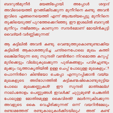
ബദറുല്‍മുനീര്‍ മയങ്ങിപ്പോയി. അപ്പോള്‍ ശദ്ദാദ്
അവിടെയെത്തി. ഉറങ്ങിക്കിടക്കുന്ന മുനീറിനെ കണ്ടു. അവന്‍
ഇവിടെ എങ്ങനെയെത്തി എന്ന് ആശ്ചര്യപ്പെട്ടു മുനീറിനെ
തൂക്കിയെടുത്ത് പുറത്തേക്കെറിഞ്ഞു. ഈ ഇശലില്‍ ബദറുല്‍
മുനീറും നജീമത്തും കാണുന്ന സന്ദര്‍ഭമാണ് മോയിന്‍കുട്ടി
വൈദ്യര്‍ വര്‍ണ്ണിക്കുന്നത്.
ആ കട്ടിലില്‍ അവന്‍ കണ്ടു. വെണ്മുത്തുകൊണ്ടുണ്ടാക്കിയ
കട്ടിലില്‍ ആകാശത്തുദിച്ച ചന്ദ്രനെപോലെ മുഖം കത്തി
ലെങ്കിമറിയുന്ന ഒരു സുന്ദരി! വണ്ടിന്‍റെ നിറമൊത്ത കറുപ്പ്
മുടിക്കെട്ടും വില്ലുകുലക്കുന്ന പുരികങ്ങളും പവിഴച്ചുണ്ടും
മൂക്കും വൃത്താകൃതിയില്‍ ഉള്ള ചെപ്പ് പോലുള്ള മുലകളും്!
പൊന്നിന്‍റെ കിണ്ടിയോ ചെപ്പോ എന്നുറപ്പിക്കാന്‍ വയ്യ.
മുലകളുടെ അടിഭാഗത്തില്‍ കട്ടികണ്മഷികൊണ്ടുരുട്ടിയ
പോലെ മുലക്കണ്ണുകള്‍! ഈ സുന്ദരി മാത്രമല്ല!
നാല്പതോളം പെണ്ണുങ്ങള്‍ ഇവള്‍ക്ക് ചുറ്റുമുണ്ട്! ചെങ്കതിര്‍
പോലുള്ള മോതിരമുള്ള കൈവിരല്‍! മലര്‍ന്നുകിടക്കുന്ന
അവളുടെ കൈ വെച്ചിരിക്കുന്നത് ഒന്ന് വയറിന്‍മേലും
രണ്ടാമത്തേത് രണ്ടുകാലുകള്‍ക്കിടയിലും! അത് കണ്ട്