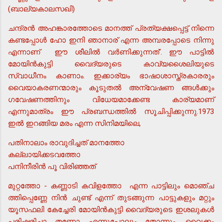
(ബാല്യകാലസഖി)
ചന്ദ്രന്‍ അഹങ്കാരത്തോടെ മാനത്ത് പ്രത്യക്ഷപ്പെട്ട് നിന്നെ
കണ്ടപ്പോള്‍ ഹോ ഇനി ഞാനാര് എന്ന അമ്പരപ്പോടെ നിന്നു
എന്നാണ് ഈ ശീലില്‍ വര്‍ണിക്കുന്നത്'. ഈ പാട്ടില്‍
മോയിന്‍കുട്ടി വൈദ്യരുടെ കാവ്യശൈലിയുടെ
സ്വാധീനം കാണാം. ഇക്കാര്യം ഭാഷാശാസ്ത്രകാരരും
വൈയാകരണന്മാരും കൂടുതല്‍ അന്വേഷണ ങ്ങള്‍ക്കും
ഗവേഷണത്തിനും വിധേയമാക്കേണ്ട കാര്യമാണ്
എന്നുമാത്രം ഈ പ്രബന്ധത്തില്‍ സൂചിപ്പിക്കുന്നു.1973
ഇല്‍ ഇറങ്ങിയ മരം എന്ന സിനിമയിലെ,
പതിനാലാം രാവുദിച്ചത് മാനത്തോ
കല്ലായിക്കടവത്തോ
പനിനീരിന്‍ പൂ വിരിഞ്ഞത്
മുറ്റത്തോ - കണ്ണാടി കവിളത്തോ എന്ന പാട്ടിലും മൊഞ്ച
ത്തിപ്പെണ്ണേ നിന്‍ ചുണ്ട് എന്ന് തുടങ്ങുന്ന പാട്ടുകളും മറ്റും
യൂസഫലി കേച്ചേരി മോയിന്‍കുട്ടി വൈദ്യരുടെ ഇശലുകള്‍
പരിഷ്കരിച്ചാ തണോ എന്നുപോലും തോന്നും. വൈക്കം