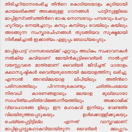
തിരിച്ചറിയാനാരംഭിച്ച തിന്‍റെ കൊടിയടയാളം കൂടിയായി
കായലരികത്ത് അടക്കമുള്ള ഗാനങ്ങള്‍. പാട്ടിനുള്ളിലെ
മാപ്പിളസ്വത്വത്തിന്‍റെ ഭാഷ, നൊമ്പരവും പമ്പരവും ചേറും
ഹൂറിയും നെയ്ച്ചോറും കമ്പും കമ്പിയും വെയിലും കയിലും
അടങ്ങുന്ന സംസ്കാരചിഹ്നങ്ങള്‍ തുടങ്ങിയവ സൂക്ഷ്മമായി
നിരീക്ഷിച്ചാല്‍ ഇക്കാര്യം എളുപ്പം ബോധ്യപ്പെടും.
മാപ്പിളപാട്ട് ഗാനശാഖയ്ക്ക് ഏറ്റവും അധികം സംഭാവനകള്‍
നല്‍കിയ കവിയാണ് മോയിന്‍കുട്ടിവൈദ്യര്‍. നാല്‍പ്പത്
വയസ്സുവരെ മാത്രമാണ് വൈദ്യര്‍ ജിവിച്ചത്. ധാരാളം
കലാസൃഷ്ടികള്‍ വൈദ്യരുടെതായി മലയാളത്തിനു ലഭിച്ചു.
എന്നാല്‍ അറബിമലയാള ലിപിയിലും അതിന്‍റെ
പരിസരത്തിലും പിറന്നതുകൊണ്ടും ചരിത്രപരമായ
നിരവധി കാരണങ്ങളാലും മലയാള മുഖ്യധാരാ
സാഹിത്യചരിത്രവിജ്ഞാനീയത്തിലും അക്കാദമിക്
വ്യവഹാരങ്ങ ളിലും ഈ മഹാകവി ഇനിയും വേണ്ടത്ര
വിലയിരുത്തപ്പെടുകയും ഉള്‍ക്കൊള്ളിക്കുകയും
ചെയ്യപ്പെട്ടിട്ടില്ല എന്നത് വാസ്തവമാണ്.
മാപ്പിളപ്പാട്ടുമഹാകവിയായിരുന്ന വൈദ്യര്‍ മലപ്പുറം