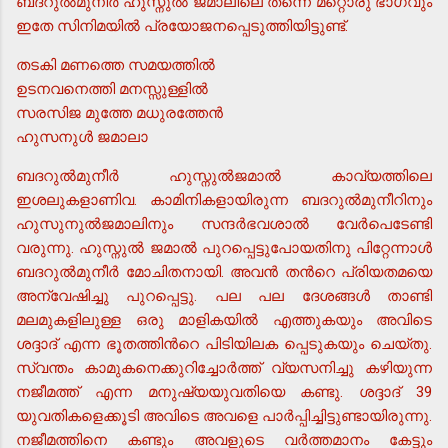
ബദറുല്‍മുനീര്‍ ഹുസ്നുല്‍ ജമാലിലെ തന്നെ മറ്റൊരു ഭാഗവും
ഇതേ സിനിമയില്‍ പ്രയോജനപ്പെടുത്തിയിട്ടുണ്ട്.
തടകി മണത്തെ സമയത്തില്‍
ഉടനവനെത്തി മനസ്സുള്ളില്‍
സരസിജ മുത്തേ മധുരത്തേന്‍
ഹുസനുള്‍ ജമാലാ
ബദറുല്‍മുനീര്‍ ഹുസ്നുല്‍ജമാല്‍ കാവ്യത്തിലെ
ഇശലുകളാണിവ. കാമിനികളായിരുന്ന ബദറുല്‍മുനീറിനും
ഹുസുനുല്‍ജമാലിനും സന്ദര്‍ഭവശാല്‍ വേര്‍പെടേണ്ടി
വരുന്നു. ഹുസ്നുല്‍ ജമാല്‍ പുറപ്പെട്ടുപോയതിനു പിറ്റേന്നാള്‍
ബദറുല്‍മുനീര്‍ മോചിതനായി. അവന്‍ തന്‍റെ പ്രിയതമയെ
അന്വേഷിച്ചു പുറപ്പെട്ടു. പല പല ദേശങ്ങള്‍ താണ്ടി
മലമുകളിലുള്ള ഒരു മാളികയില്‍ എത്തുകയും അവിടെ
ശദ്ദാദ് എന്ന ഭൂതത്തിന്‍റെ പിടിയിലക പ്പെടുകയും ചെയ്തു.
സ്വന്തം കാമുകനെക്കുറിച്ചോര്‍ത്ത് വ്യസനിച്ചു കഴിയുന്ന
നജീമത്ത് എന്ന മനുഷ്യയുവതിയെ കണ്ടു. ശദ്ദാദ് 39
യുവതികളെക്കൂടി അവിടെ അവളെ പാര്‍പ്പിച്ചിട്ടുണ്ടായിരുന്നു.
നജീമത്തിനെ കണ്ടും അവളുടെ വര്‍ത്തമാനം കേട്ടും