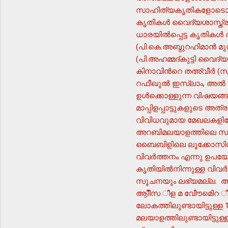
സാഹിത്യകൃതികളോടൊപ്പം
കൃതികള്‍ വൈദ്യശാസ്ത്ര
ധാരയില്‍പ്പെട്ട കൃതികള്
(പി.കെ.അബ്ദുറഹിമാന്‍ മു
(പി.അഹമ്മദ്കുട്ടി വൈദ്യ
കിനാവിന്‍റെ തഅ്വീര്‍ (സ
റഫീഖുല്‍ ഇസ്ലാം, അല്‍
ഉള്‍ക്കൊള്ളുന്ന വിഷയങ്
മാപ്പിളപ്പാട്ടുകളുടെ അത
വിവിധവുമായ മേഖലകളിലേക
അറബിമലയാളത്തിലെ സാഹിത
ബൈബിളിലെ ലൂക്കോസിന്‍റ
വിവര്‍ത്തനം എന്നു ഉപയ
കൃതിയില്‍നിന്നുള്ള വി
സൂചനയും ലഭ്യമല്ല. അത
ആീീസ ീള മ വേീൗമെിറ ീിഴേ
ലോകത്തിലുണ്ടായിട്ടുള്
മലയാളത്തിലുണ്ടായിട്ടുള്