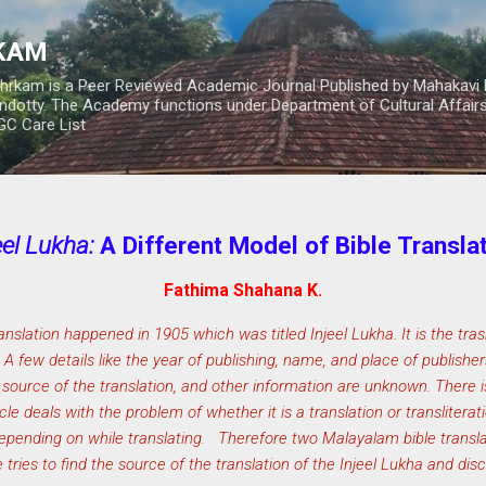
Skip to main content
RKAM
thrkam is a Peer Reviewed Academic Journal Published by Mahakavi 
ndotty. The Academy functions under Department of Cultural Affai
UGC Care List
eel Lukha:
A Different Model of Bible Transla
Fathima Shahana K.
nslation happened in 1905 which was titled Injeel Lukha. It is the tras
 few details like the year of publishing, name, and place of publisher
he source of the translation, and other information are unknown. There 
ticle deals with the problem of whether it is a translation or translite
depending on while translating. Therefore two Malayalam bible transl
e tries to find the source of the translation of the Injeel Lukha and di