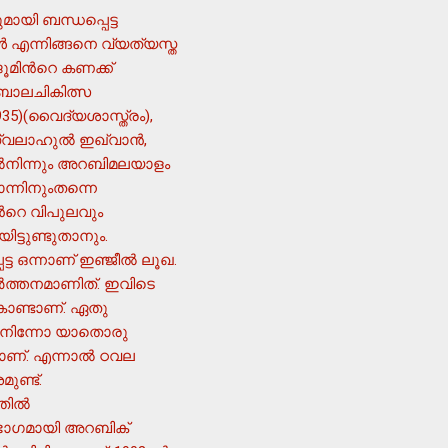
യി ബന്ധപ്പെട്ട
‍ എന്നിങ്ങനെ വ്യത്യസ്ത
ൂമിന്‍റെ കണക്ക്
ന ബാലചികിത്സ
1935)(വൈദ്യശാസ്ത്രം),
്വലാഹുല്‍ ഇഖ്വാന്‍,
ല്‍നിന്നും അറബിമലയാളം
ന്നിനുംതന്നെ
ന്‍റെ വിപുലവും
്ടുണ്ടുതാനും.
ഒന്നാണ് ഇഞ്ജീല്‍ ലൂഖ.
്‍ത്തനമാണിത്. ഇവിടെ
കൊണ്ടാണ്. ഏതു
ല്‍നിന്നോ യാതൊരു
ണ്. എന്നാല്‍ ഠവല
ുണ്ട്.
ില്‍
പവിഭാഗമായി അറബിക്