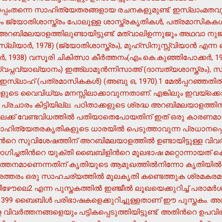
തന്നെ സാഹിത്യേതരങ്ങളായ രചനകളുമുണ്ട്. ഇസ്ലാംമതവുമാ
ം ജ്യോതിശാസ്ത്രം പോലുള്ള ശാസ്ത്രകൃതികള്‍, പത്രമാസികകള്
‍ അറബിമലയാളത്തിലുണ്ടായിട്ടുണ്ട്. മത്വാലിഉന്നുജൂം അഥവാ നുജ
സ്ലിയാര്‍, 1978) (ജ്യോതിശാസ്ത്രം), മുഹ്സിനുസ്സ്വിയാന്‍ എന്
ര്‍, 1938) വസൂരി ചികിത്സാ കീര്‍ത്തനം(എം.കെ.കുഞ്ഞിപോക്കര്‍, 
്വപ്നവ്യാഖ്യാനം) ഇഅ്ലാമുന്‍ന്നിസാഅ് (ദാമ്പത്യശാസ്ത്രം), സ
 ഇസ്ലാഹ് (പത്രമാസികകള്‍) (അബു ഒ, 1970).1 മേല്‍പ്പറഞ്ഞതി
ങളുടെ വൈവിധ്യം മനസ്സിലാക്കാവുന്നതാണ്. എങ്കിലും ഇവയ്ക്കൊ
്ര പ്രചാരം കിട്ടിയില്ല. പഠിതാക്കളുടെ ശ്രദ്ധ അറബിമലയാളത്തി
്ക് വേണ്ടവിധത്തില്‍ പതിയാതെപോയതിന് ഇത് ഒരു കാരണമായിട
്യേതരകൃതികളുടെ ധാരയില്‍ പെടുത്താവുന്ന പ്രധാനപ്പെട്ട 
െ സുവിശേഷത്തിന് അറബിമലയാളത്തില്‍ ഉണ്ടായിട്ടുള്ള വിവര
ോഗിച്ചതിന്‍റെ യുക്തി ബൈബിളിന്‍റെ മൂലഭാഷ മറ്റൊന്നായത് 
വര്‍ത്തനമാണെന്നതിന് കൃതിയുടെ ആമുഖത്തില്‍നിന്നോ കൃതിയി
്തരം ഒരു സാഹചര്യത്തില്‍ മൂലകൃതി കണ്ടെത്തുക ശ്രമകരമാ
ൗലെ2 എന്ന പുസ്തകത്തില്‍ ഇഞ്ജീല്‍ ലൂഖയെക്കുറിച്ച് പരാമര്‍ശമ
ള 1399 ബൈബിള്‍ പരിഭാഷകളെക്കുറിച്ചുള്ളതാണ് ഈ പുസ്തകം. അത
ള വിവര്‍ത്തനങ്ങളെയും പട്ടികപ്പെടുത്തിയിട്ടുണ്ട്. അതിന്‍റെ ഉ