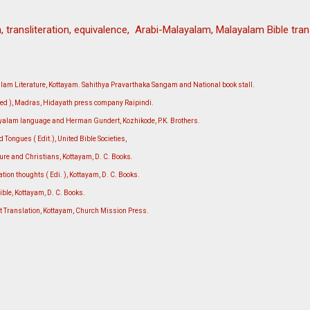
, transliteration, equivalence, Arabi-Malayalam, Malayalam Bible tran
alam Literature, Kottayam. Sahithya Pravarthaka Sangam and National book stall.
ected ), Madras, Hidayath press company Raipindi.
yalam language and Herman Gundert, Kozhikode, P.K. Brothers.
Tongues ( Edit.), United Bible Societies,
ure and Christians, Kottayam, D. C. Books.
ion thoughts ( Edi. ), Kottayam, D. C. Books.
le, Kottayam, D. C. Books.
 Translation, Kottayam, Church Mission Press.