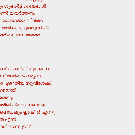
ഗുണ്ടര്‍ട്ട് ബൈബിള്‍
്) വിവര്‍ത്തനം
മലയാളഗദ്യത്തിന്‍റെ
മ്യപ്പെടുത്തുന്നില്ല.
്തിലെ ഒന്നാമത്തെ
താണ്. ബെയ്ലി 'ലൂക്കോസ
് അര്‍ത്ഥം വരുന്ന
ൂക്കാ എഴുതിയ സുവിശേഷം'
സവുമായി
ിലെയും
ത്തില്‍ പ്രവാചകനായ
ങ്കിലും ഇഞ്ജീല്‍ എന്നു
് എന്ന്
ങള്‍തന്നെ ഇത്