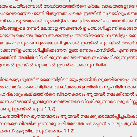
യം ചെയ്യുമ്പോള്‍ അദ്ധ്യായത്തിന്‍റെ ക്രമം, വാക്യങ്ങളുടെ നമ
ുപോലെയാണ് ചെയ്തിരിക്കുന്നത്. പക്ഷെ ഇഞ്ജീല്‍ ലൂഖയിലും 
യി കൊടുത്തപ്പോള്‍ ഗുണ്ടര്‍ട്ട്ബൈബിളില്‍ അത് ലംബമായിട്ടാണ് 
്ങളുടെ നമ്പര്‍ മലയാള അക്കങ്ങള്‍ ഉപയോഗിച്ചാണ് കൊടുത്തിരി
യതുകൊണ്ടുതന്നെ അക്കങ്ങളും അറബിയാണ്. ഗുണ്ടര്‍ട്ടും ബെ
്യായം എന്നുതന്നെ ഉപയോഗിച്ചപ്പോള്‍ ഇഞ്ജീല്‍ ലൂഖയില്‍ അദ്ധ്യ
്കാണ് ഉപയോഗിച്ചിരിക്കുന്നത്. ഉദാ: ഒന്നാം ഫസ്വ്ല്‍.. എന്നിങ്
്തില്‍ അതില്‍ വിവരിക്കുന്ന കാര്യങ്ങളെ സംഗ്രഹിക്കുന്നുണ്ട് 
ാല്‍ ഇഞ്ജീല്‍ ലൂഖയില്‍ ഈ രീതി കാണുന്നില്ല.
ലാകട്ടെ ഗുണ്ടര്‍ട്ട് ബൈബിളിലെയും ഇഞ്ജീല്‍ ലൂഖയിലെയും വാ
 ബെയ്ലിബൈബിളിലെ വാക്യങ്ങള്‍ ഇതില്‍നിന്നും വിഭിന്നമാണ
ിദ്കാരും കലിമത്തിന്‍റെ ഖിദ്മത്കാരും ആയവര്‍ നമുക്ക് യേല്‍ഫ
ാഇ ഫ്രമാണിച്ചുവരുന്ന കാര്യങ്ങളേ വിവരിക്കുന്നാവൊരു ഖിസ്സ്വ
്ടു (ഇഞ്ജീല്‍ ലൂഖ, 1:1,2)
ത്തിന്‍റെ ഭൃത്യന്മാരും ആയവര്‍ നമുക്കു ഭരമേല്‍പ്പിച്ചപ്രകാ
്ഥകളെ വിവരിക്കുന്നൊരു ചരിത്രത്തെ ചമെപ്പാന്‍ പലരും തുനിഞ്
ലൂക്കോസ് എഴുതിയ സുവിശേഷം, 1:1,2)