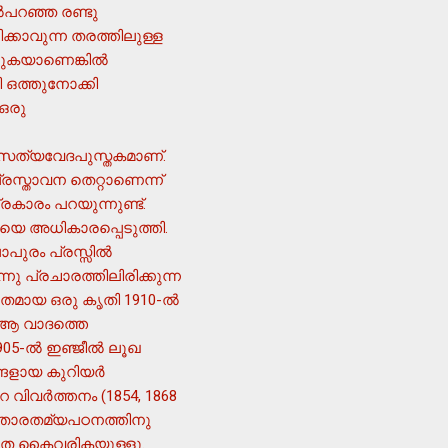
‍പറഞ്ഞ രണ്ടു
കാവുന്ന തരത്തിലുള്ള
കയാണെങ്കില്‍
 ഒത്തുനോക്കി
ഒരു
സത്യവേദപുസ്തകമാണ്.
്രസ്താവന തെറ്റാണെന്ന്
കാരം പറയുന്നുണ്ട്.
പുരം പ്രസ്സില്‍
ു പ്രചാരത്തിലിരിക്കുന്ന
കൃതമായ ഒരു കൃതി 1910-ല്‍
‍ ആ വാദത്തെ
5-ല്‍ ഇഞ്ജീല്‍ ലൂഖ
ങ്ങളായ കുറിയര്‍
 വിവര്‍ത്തനം (1854, 1868
യും താരതമ്യപഠനത്തിനു
്ണത കൈവരികയുള്ളൂ.