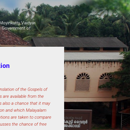
Moyinkutty Vaidyar
rs Government of
tion
nslation of the Gospels of
s are available from the
is also a chance that it may
ration and which Malayalam
ations are taken to compare
scusses the chance of free