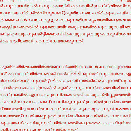
‍ സുറിയാനിയില്‍നിന്നും ബെയ്ലി ബൈബിള്‍ ഇംഗ്ലീഷില്‍നിന്നും 
ായ ഗ്രീക്കില്‍നിന്നുമാണ് (പുതിയനിമയം ഗ്രീക്കുഭാഷയിലാണ
റിയര്‍ ബൈബിള്‍, വായന ദുസ്സഹമാക്കുന്നതിനാലും അതിലെ ഭാഷ 
ആദ്യ ഘട്ടത്തില്‍ ഉള്ളതായതിനാലും ഇഞ്ജീല്‍ ലൂഖയുമായി താരത
ളിലെയും ഗുണ്ടര്‍ട്ട്ബൈബിളിലെയും ലൂക്കയുടെ സുവിശേഷത
ടെ ആദ്യമായി പഠനവിധേയമാക്കുന്നത്.
ലും മുഖ്യ ശീര്‍ഷകത്തില്‍ത്തന്നെ വ്യത്യാസങ്ങള്‍ കാണാവുന്ന
 എന്നാണ് ശീര്‍ഷകമായി നല്‍കിയിരിക്കുന്നത്. സുവിശേഷം എന്ന
െലിയൊന്‍. ഗുണ്ടര്‍ട്ട് ശീര്‍ഷകമായി നല്‍കിയിരിക്കുന്നത് 'ല
ര്‍ത്തനമാകട്ടെ 'ഇഞ്ജീല്‍ ലൂഖ' എന്നും. ഇസ്ലാംമതവിശ്വാ
ഒന്നാണ് ഇഞ്ജീല്‍ എന്ന പദം. ഇസ്ലാംമതത്തിലെയും ക്രിസ്തുമതത്ത
്കാന്‍ ഈ പദംകൊണ്ട് സാധിക്കുന്നുണ്ട്. ഇഞ്ജീല്‍ ഇസ്ലാംമത
ന് അവതരിച്ച വേദഗ്രന്ഥമാണ്. ഇവിടെ ലൂക്കയുടെ സുവിശേഷമാണെ
ുത വേദത്തോട് സാമ്യപ്പെടുത്തി ഇസ്ലാമിലെ ഇഞ്ജീല്‍ തന്നെയാണിത
മിക്കുകയാണ് ചെയ്യുന്നത്. ശീര്‍ഷകത്തിലെ ഇത്തരം വൈവിദ്ധ്യങ്
ല്ല എന്ന സൂചനയാണ് നല്‍കുന്നത്.