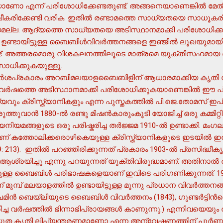
ോ എന്ന് പരിശോധിക്കേണ്ടതുണ്ട്. അങ്ങനെയാണെങ്കില്‍ മേല്
ിക്കേണ്ടി വരിക. ഇതില്‍ രണ്ടാമത്തെ സാധ്യതയെ സാധൂകരിക്
മല്ല. ആദ്യത്തെ സാധ്യതയെ അടിസ്ഥാനമാക്കി പരിശോധിക്കു
ണ്ടായിട്ടുള്ള ബൈബിള്‍വിവര്‍ത്തനങ്ങളെ ഇഞ്ജീല്‍ ലൂഖയുമായി
്ട്. അത്തരമൊരു വിശകലനത്തിലൂടെ മാത്രമെ യുക്തിസഹമായ 
സാധിക്കുകയുള്ളൂ.
മര്‍ശപ്രകാരം അറബിമലയാളബൈബിളിന് ആധാരമാക്കിയ കൃതി 
്ച വര്‍ഷത്തെ അടിസ്ഥാനമാക്കി പരിശോധിക്കുകയാണെങ്കില്‍ ഈ പ
ം ക്രിസ്ത്യാനികളും എന്ന പുസ്തകത്തില്‍ പി.ജെ.തോമസ് ഇപ്ര
്ങളുടെ ഒരു പരിഷ്കരിച്ച തര്‍ജ്ജമ 1910-ല്‍ ഉണ്ടാക്കി. മംഗലാ
ണ് കത്തോലിക്കരൊഴികെയുള്ള ക്രിസ്ത്യാനികളുടെ ഇടയില്‍ ഇന്ന
9: 213). ഇതില്‍ പറഞ്ഞിരിക്കുന്നത് പ്രകാരം 1903-ല്‍ പ്രസിദ്ധീ
െ ആശ്രയിച്ചു എന്നു പറയുന്നത് യുക്തിവിരുദ്ധമാണ്. അതിനാല്
്റുള്ള ബൈബിള്‍ പരിഭാഷകളെയാണ് ഇവിടെ പരിഗണിക്കുന്നത്. 190
മുമ്പ് മലയാളത്തില്‍ ഉണ്ടായിട്ടുള്ള മൂന്നു പ്രധാന വിവര്‍ത്തന
്‍ ബെയ്ലിയുടെ ബൈബിള്‍ വിവര്‍ത്തനം (1843), ഗുണ്ടര്‍ട്ടിന്‍റെ
ിച്ച വര്‍ഷത്തില്‍ ഭിന്നാഭിപ്രായങ്ങള്‍ കാണുന്നു.) എന്നിവയെ
്തുത കൃതി ലിപ്യന്തരണമാണോ എന്ന അന്വേഷണത്തിന് പൂര്‍ണ