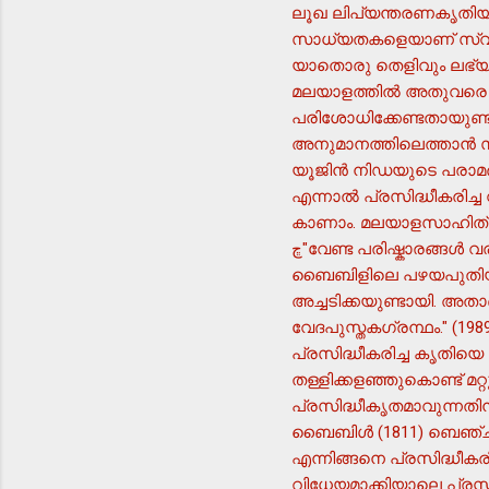
ലൂഖ ലിപ്യന്തരണകൃതിയാണ
സാധ്യതകളെയാണ് സ്വീകര
യാതൊരു തെളിവും ലഭ്യ
മലയാളത്തില്‍ അതുവരെ ഉ
പരിശോധിക്കേണ്ടതായുണ
അനുമാനത്തിലെത്താന്‍ 
യൂജിന്‍ നിഡയുടെ പരാ
എന്നാല്‍ പ്രസിദ്ധീകരിച
കാണാം. മലയാളസാഹിത്യവു
ڇ"വേണ്ട പരിഷ്കാരങ്ങള്‍ വരുത്തുവാന്‍ 1880-ല്‍ രണ്ടു മിഷന്‍കാരുംകൂടി യോജിച്ച് ഒരു കമ്മിറ്റിയെ അധികാരപ്പെടുത്തി.
ബൈബിളിലെ പഴയപുതിയനിയമങ
അച്ചടിക്കയുണ്ടായി. അതാ
വേദപുസ്തകഗ്രന്ഥം." (198
പ്രസിദ്ധീകരിച്ച കൃതിയ
തള്ളിക്കളഞ്ഞുകൊണ്ട് മറ
പ്രസിദ്ധീകൃതമാവുന്നതിന് 
ബൈബിള്‍ (1811) ബെഞ്ചമിന
എന്നിങ്ങനെ പ്രസിദ്ധീകര
വിധേയമാക്കിയാലെ പ്രസ