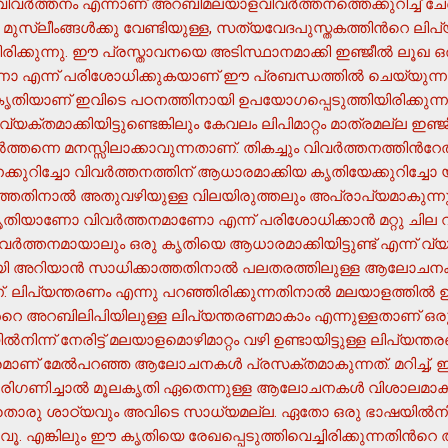
വര്‍ത്തനം എന്നാണ് അറബിമലയാളവിവര്‍ത്തനത്തെക്കുറിച്ച് ചേര്‍ത്
 മുസ്ലീംങ്ങള്‍ക്കു വേണ്ടിയുള്ള, സത്യവേദപുസ്തകത്തിന്‍റെ ല
ിക്കുന്നു. ഈ പ്രസ്താവനയെ അടിസ്ഥാനമാക്കി ഇഞ്ജീല്‍ ലൂഖ 
ോ എന്ന് പരിശോധിക്കുകയാണ് ഈ പ്രബന്ധത്തില്‍ ചെയ്യുന്ന
്ച കൃതിയാണ് ഇവിടെ പഠനത്തിനായി ഉപയോഗപ്പെടുത്തിയിരിക്കുന്
വ്യക്തമാക്കിയിട്ടുണ്ടെങ്കിലും കേവലം ലിപിമാറ്റം മാത്രമല്ല ഇഞ്
‍ത്തന്നെ മനസ്സിലാക്കാവുന്നതാണ്. തികച്ചും വിവര്‍ത്തനത്തിന്
ക്കുറിച്ചോ വിവര്‍ത്തനത്തിന് ആധാരമാക്കിയ കൃതിയേക്കുറിച്ച
്കാത്തതിനാല്‍ അതുവഴിയുള്ള വിലയിരുത്തലും അപ്രാപ്യമാകുന്ന
ാണോ വിവര്‍ത്തനമാണോ എന്ന് പരിശോധിക്കാന്‍ മറ്റു ചില വഴി
ര്‍ത്തനമായാലും ഒരു കൃതിയെ ആധാരമാക്കിയിട്ടുണ്ട് എന്ന് വ
ി അറിയാന്‍ സാധിക്കാത്തതിനാല്‍ പലതരത്തിലുള്ള ആലോചനക
്. ലിപ്യന്തരണം എന്നു പറഞ്ഞിരിക്കുന്നതിനാല്‍ മലയാളത്തില്‍ ഉ
ന്‍റെ അറബിലിപിയിലുള്ള ലിപ്യന്തരണമാകാം എന്നുള്ളതാണ് ഒരു
ിന്ന് നേരിട്ട് മലയാളമൊഴിമാറ്റം വഴി ഉണ്ടായിട്ടുള്ള ലിപ്യന്
രമാണ് മേല്‍പറഞ്ഞ ആലോചനകള്‍ പ്രസക്തമാകുന്നത്. മറിച്ച്, ഇ
പരിഗണിച്ചാല്‍ മൂലകൃതി ഏതെന്നുള്ള ആലോചനകള്‍ വിശാലമാകു
രു ശാഠ്യവും അവിടെ സാധ്യമല്ല. ഏതോ ഒരു ഭാഷയില്‍നിന്ന
. എങ്കിലും ഈ കൃതിയെ രേഖപ്പെടുത്തിവെച്ചിരിക്കുന്നതിന്‍റെ അ