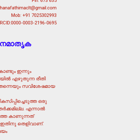
Pin: 673 635
ahanafathimaclt@gmail.com
Mob: +91 7025302993
RCID:0000-0003-2196-0695
്തനമാതൃക
ണ്ടും ഇന്നും
ില്‍ എഴുതുന്ന രീതി
ഷതന്നെയും സവിശേഷമായ
സിപ്പിച്ചെടുത്ത ഒരു
ക്കമില്ല. എന്നാല്‍
്തെ കാണുന്നത്
ം ഇതിനു തെളിവാണ്.
മയം