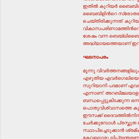
ഇതില്‍ കുറിയര്‍ ബൈബിള്
ബൈബിളിന്‍റെ സ്രോതഭാഷയ
ചെയ്തിരിക്കുന്നത്. കു
വികാസപരിണാമത്തിന്‍റെ 
ശേഷം വന്ന ബെയ്ലിബൈബി
അദ്ധ്യായത്തെയാണ് ഇവി
ഘടനാപരം
മൂന്നു വിവര്‍ത്തനങ്ങളി
എഴുതിയ എവര്‍ഗെലിയൊന്‍'
സുറിയാനി പദമാണ് എവന്‍ഗ
എന്നാണ്. അറബിമലയാളവിവ
ബന്ധപ്പെട്ടുകിടക്കുന്ന 
പൊതുവിശ്വാസത്തെ കുറിക
ഈസക്ക് ദൈവത്തില്‍നിന്
ചേര്‍ക്കുമ്പോള്‍ പ്രസ്ത
സ്ഥാപിച്ചെടുക്കാന്‍ ശ്ര
കേവലൊരു ലിപ്യന്തരണമ