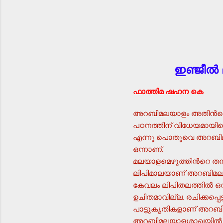
ഇഞ്ജീല്
ഫാത്തിമ ഷഹന കെ
അറബിമലയാളം അതിന്‍റെ 
പഠനത്തിന് വിധേയമായിക്
എന്നു പൊതുവെ അറബിമല
ഒന്നാണ്.
മലയാളമെഴുത്തിന്‍റെ തനത
ലിപിമാലയാണ് അറബിമലയാളത
കേവലം ലിപിതലത്തില്‍ ഒ
ഉചിതമാവില്ല. രചിക്കപ്
പാട്ടുകൃതികളാണ് അറബ
അറബിമലയാളശാഖയില്‍ ധാര