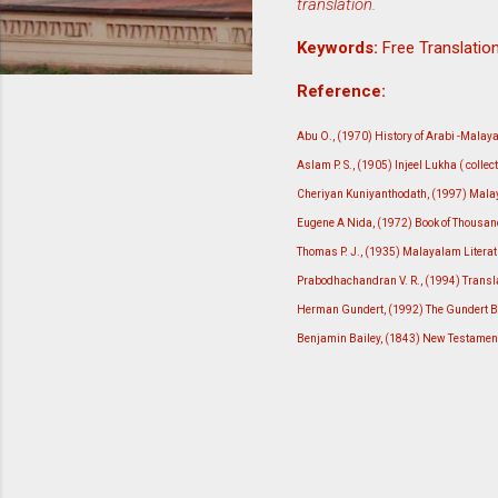
translation.
Keywords:
Free Translation
Reference:
Abu O., (1970) History of Arabi -Malay
Aslam P. S., (1905) Injeel Lukha ( coll
Cheriyan Kuniyanthodath, (1997) Mala
Eugene A Nida, (1972) Book of Thousand 
Thomas P. J., (1935) Malayalam Literat
Prabodhachandran V. R., (1994) Translat
Herman Gundert, (1992) The Gundert Bib
Benjamin Bailey, (1843) New Testament