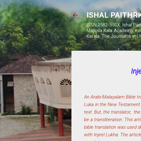
ISHAL PAITH
ISSN:2582-550X: Ishal Pai
Mappila Kala Academy, Ko
Kerala. The Journal is in 
Inj
An Arabi-Malayalam Bible tra
Luka in the New Testament. A
text. But, the translator, t
be a transliteration. This ar
bible translation was used 
with Injeel Lukha. The articl