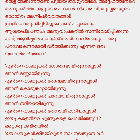
തെളിയിക്കുന്നതാണ് പുതിയ തലമുറയിലെ അദ്ദേഹത്തിന്‍റെ
അനുകര്‍ത്താക്കളുടെ രചനകള്‍. വികാര വിക്ഷുബ്ധതയുടെ
ഒരായിരം അഗ്നിപര്‍വ്വതങ്ങള്‍
ഉള്ളിലൊതുക്കിപ്പിടിച്ചുകൊണ്ട് ചടുലമായ
ആശയപ്രപഞ്ചം അനുവാചകരില്‍ സന്നിവേശിപ്പിക്കുന്ന
കവി, ആവിഷ്കാര കലയ്ക്ക് അതിസാന്ദ്രതയുടെ ഒരു
പ്രഭവകേന്ദ്രമായി വര്‍ത്തിക്കുന്നു എന്നത് ഒരു
യാഥാര്‍ത്ഥ്യമാണ്.
'എന്‍റെ വാക്കുകള്‍ ഗോതമ്പായിരുന്നപ്പോള്‍
ഞാന്‍ മണ്ണായിരുന്നു.
എന്‍റെ വാക്കുകള്‍ രോഷമായിരുന്നപ്പോള്‍
ഞാന്‍ കൊടുങ്കാറ്റായിരുന്നു.
എന്‍റെ വാക്കുകള്‍ പാറയായിരുന്നപ്പോള്‍
ഞാന്‍ നദിയായിരുന്നു.
എന്‍റെ വാക്കുകള്‍ തേനായി മാറിയപ്പോള്‍
ഈച്ചകളെന്‍റെ ചുണ്ടുകളെ പൊതിഞ്ഞു'.12
മറ്റൊരു കവിതയില്‍
'ബോംബുകള്‍ക്കിടയിലൂടെ നാം നടക്കുമ്പോള്‍