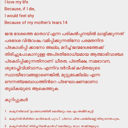
I love my life
Because, if I die,
I would feel shy
Because of my mother's tears.14
ജന്മ ദേശത്തെ മാതാവ് എന്ന പരികല്‍പ്പനയില്‍ ലാളിക്കുന്നത്
പരദേശ വിദ്വേഷം വമിപ്പിക്കുന്നതിനോ പരമതനിന്ദ
പ്രകാശിപ്പി ക്കാനോ അല്ല, മറിച്ച് ജന്മദേശത്തേക്ക്
തിരിച്ചുപോകാനുള്ള അപ്രതിരോധ്യമായ ആത്മാഭിവാഞ്ഛ
പ്രകടിപ്പിക്കുന്നതിനാണ്. ധീരത, പ്രതീക്ഷ, സമഭാവന,
ശുഭാപ്തിവിശ്വാസം എന്നിവ ദര്‍വീഷ് കവിതയുടെ
സ്ഥായീഭാവങ്ങളാണെങ്കില്‍, മുട്ടുമടക്കില്ല എന്ന
ഔന്നത്യബോധത്തിന്‍റെ പ്രഘോഷണമാണാ
തൂലികയുടെ ആകെത്തുക.
കുറിപ്പുകള്‍
1.
മഹ്മൂദ് ദര്‍വേശ്; 'ഉപരോധത്തില്‍' മൊഴിമാറ്റം കെ.എം.അജീര്‍ കുട്ടി
2.
മഹ്മൂദ് ദര്‍വീശിന്‍റെ കവിതകള്‍, പുറം 7. പ്രസാ: ചിന്ത പബ്ലിഷേഴ്സ്, തിരുവനന്തപുരം.
3.
മഹ്മൂദ് ദര്‍വീശ്, 'തിരിച്ചറിയല്‍ കാര്‍ഡ്' മൊഴിമാറ്റം: ഡോ. താജ് ആലുവ.