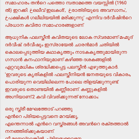
സമാഹാരം തന്‍റെ പത്തൊ മ്പതാമത്തെ വയസ്സില്‍ (1960
ല്‍) ഇറക്കി. څഒലീവ് ഇലകള്‍', څരാത്രിയുടെ അവസാനം',
څപക്ഷികള്‍ ഗലീലിയയില്‍ മരിക്കുന്നു' എന്നിവ ദര്‍വീഷിന്‍റെ
പ്രധാന കവിതാ സമാഹാരങ്ങളാണ്.
ആധുനിക ഫലസ്തീന്‍ കവിതയുടെ ലോക സ്വരമാണ് മഹ്മൂദ്
ദര്‍വീഷ്. ദര്‍വീഷും ഇസ്രായേല്‍ ചാരന്‍മാര്‍ ചതിയില്‍
കൊലപ്പെടുത്തിയ കഥാകൃത്തും നാടകകൃത്തുമായിരുന്ന
ഗസാന്‍ കനഫാനിയുമാണ് കഴിഞ്ഞ ദശകങ്ങളില്‍
ഏറ്റവുമധികം ശ്രദ്ധിക്കപ്പെട്ട പലസ്തീന്‍ എഴുത്തുകാര്‍.
'ഇവരുടെ കൃതികളില്‍ ഫലസ്തീനിയന്‍ ജനതയുടെ വികാരം,
പൊരിയുന്ന വെയിലിലെന്ന പോലെ തിളയ്ക്കുന്നുണ്ട്.
ഇവരുടെ തൊണ്ടയില്‍ കണ്ണീരാണ്. കണ്ണുകളില്‍
അഗ്നിയാണ്.2 കവി വിവരിക്കുന്നത് നോക്കാം:
ഒരു സ്ത്രീ മേഘത്തോട് പറഞ്ഞു
എന്‍റെ പ്രിയപ്പെട്ടവനെ മറയ്ക്കൂ,
എന്തെന്നാല്‍ എന്‍റെ വസ്ത്രങ്ങള്‍ അവന്‍റെ രക്തത്താല്‍
നനഞ്ഞിരിക്കുകയാണ്.
നീ മഴയല്ലെങ്കില്‍, പ്രിയമുള്ളവനേ,