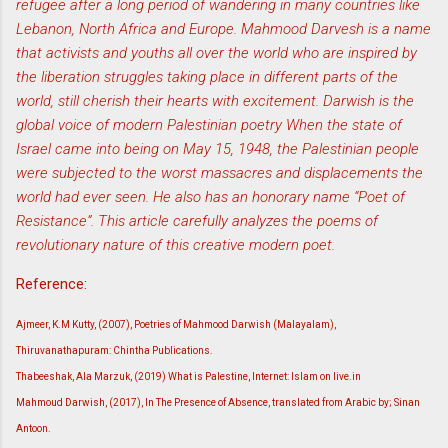
refugee after a long period of wandering in many countries like
Lebanon, North Africa and Europe. Mahmood Darvesh is a name
that activists and youths all over the world who are inspired by
the liberation struggles taking place in different parts of the
world, still cherish their hearts with excitement. Darwish is the
global voice of modern Palestinian poetry When the state of
Israel came into being on May 15, 1948, the Palestinian people
were subjected to the worst massacres and displacements the
world had ever seen. He also has an honorary name “Poet of
Resistance”. This article carefully analyzes the poems of
revolutionary nature of this creative modern poet.
Reference:
Ajmeer, K.M Kutty, (2007), Poetries of Mahmood Darwish (Malayalam),
Thiruvanathapuram: Chintha Publications.
Thabeeshak, Ala Marzuk, (2019) What is Palestine, Internet: Islam on live.in
Mahmoud Darwish, (2017), In The Presence of Absence, translated from Arabic by; Sinan
Antoon.