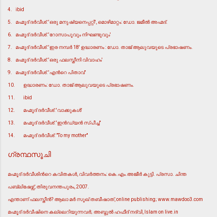
4.
ibid
5.
മഹ്മൂദ് ദര്‍വീശ്: 'ഒരു മനുഷ്യനെപ്പറ്റി', മൊഴിമാറ്റം: ഡോ. ജമീല്‍ അഹ്മദ്.
6.
മഹ്മൂദ് ദര്‍വീശ്: 'റോസാപൂവും നിഘണ്ടുവും'
7.
മഹ്മൂദ് ദര്‍വീശ്: 'ഇര നമ്പര്‍ 18' ഉദ്ധാരണം : ഡോ. താജ് ആലുവയുടെ പ്രഭാഷണം.
8.
മഹ്മൂദ് ദര്‍വീശ്: 'ഒരു ഫലസ്തീനി വിവാഹം'
9.
മഹ്മൂദ് ദര്‍വീശ്: 'എന്‍റെ പിതാവ്'
10.
ഉദ്ധാരണം: ഡോ. താജ് ആലുവയുടെ പ്രഭാഷണം.
11.
ibid
12.
മഹ്മൂദ് ദര്‍വീശ്: 'വാക്കുകള്‍'
13.
മഹ്മൂദ് ദര്‍വീശ്: 'ഇന്‍ഡ്യന്‍ സ്പീച്ച്'
14.
മഹ്മൂദ് ദര്‍വീശ്: "To my mother''
ഗ്രന്ഥസൂചി
മഹ്മൂദ് ദര്‍വീശിന്‍റെ കവിതകള്‍, വിവര്‍ത്തനം: കെ.എം.അജീര്‍ കുട്ടി. പ്രസാ. ചിന്ത
പബ്ലിഷേഴ്സ്, തിരുവനന്തപുരം, 2007.
എന്താണ് ഫലസ്തീന്‍? ആലാ മര്‍ സൂഖ് തബീഷാത്, online publishing; www.mawdoo3.com
മഹ്മൂദ് ദര്‍വീഷിനെ കല്ലെറിയുന്നവര്‍; അബ്ദുല്‍ ഹഫീദ് നദ്വി, Islam on live.in