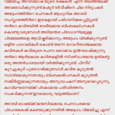
വിജയിച്ച 'അറബിഭാഷ യുടെ രക്ഷകന്‍' എന്ന തലത്തിലേക്ക്
അവരോധിക്കുന്നുണ്ട് മഹ്മൂദ് ദര്‍വീഷിനെ ചില നിരൂപകര്‍.
അദ്ദേഹത്തിന്‍റെ രചനകള്‍ ആധുനിക അറബി
സംസ്കാരത്തിന്‍റെ ഇഴകളായി പരിഗണിക്കപ്പെട്ടിട്ടുണ്ട്.
തന്‍റെ കവിതയില്‍ ദേശീയമായ ബിംബകല്പനകള്‍
കൊണ്ടുവരുമ്പോള്‍ അടിയന്തര പ്രാധാന്യമുള്ള
പ്രമേയങ്ങളെ ആവിഷ്കരിക്കാനും അദ്ദേഹം ശ്രമിക്കുന്നുണ്ട്.
ലളിത പദാവലികള്‍ കൊണ്ട് തന്നെ ഭാവഗീതാത്മകമായ
കവിതകള്‍ കവിയുടെ രചനാ വൈഭവം ഉദ്ഘോഷിക്കുന്നു.
തന്‍റെ ആദ്യകാല കവിതകളില്‍ സ്വത്വപരമായ ഉത്കണ്ഠ
ഒരു അന്തര്‍ധാരയായി വര്‍ത്തിക്കുന്നുണ്ട്. പിന്നീട്
കുറച്ചുകൂടി പുരോഗമിക്കുമ്പോള്‍ കവിത കൂടുതല്‍
സാന്ദ്രമാകുന്നതായും ബിംബകല്‍പനകള്‍ കൂടുതല്‍
സങ്കീര്‍ണ്ണമാകുന്നതായും അനുവാചകന് അനുഭവപ്പെടുന്നു.
കാവ്യഘടനയ്ക്ക് പ്രകടമായ പരിവര്‍ത്തനം
സംഭവിക്കുന്നത് ഈയൊരു ഘട്ടത്തിലാണ്.
അറബി ഭാഷയ്ക്ക് ജന്മസിദ്ധമായ, രചനാപരമായ
പ്രഹരശേഷി കണ്ടെടുക്കുന്നതില്‍ അദ്ദേഹം വിജയിച്ചു എന്ന്