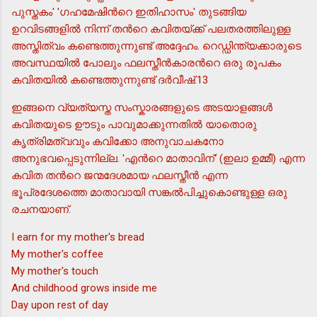
പുസ്തകം' 'ഗഹമേഷിന്‍റെ ഇതിഹാസം' തുടങ്ങിയ
ഉറവിടങ്ങളില്‍ നിന്ന് തന്‍റെ കവിതയ്ക്ക് പലതരത്തിലുള്ള
അസ്തിത്വം കണ്ടെത്തുന്നുണ്ട് അദ്ദേഹം. റെഡ്ഡിന്ത്യക്കാരുടെ
അവസ്ഥയില്‍ പോലും ഫലസ്തീന്‍കാരന്‍റെ ഒരു രൂപകം
കവിതയില്‍ കണ്ടെത്തുന്നുണ്ട് ദര്‍വീഷ്.13
ഇങ്ങനെ വ്യത്യസ്ത സംസ്കാരങ്ങളുടെ അടയാളങ്ങള്‍
കവിതയുടെ ഊടും പാവുമാക്കുന്നതില്‍ യാതൊരു
കൃത്രിമത്വവും കവിക്കോ അനുവാചകനോ
അനുഭവപ്പെടുന്നില്ല. 'എന്‍റെ മാതാവിന്' (ഇലാ ഉമ്മീ) എന്ന
കവിത തന്‍റെ ജന്മദേശമായ ഫലസ്തീന്‍ എന്ന
ഭൂപ്രദേശത്തെ മാതാവായി സങ്കല്‍പിച്ചുകൊണ്ടുള്ള ഒരു
രചനയാണ്.
I earn for my mother's bread
My mother's coffee
My mother's touch
And childhood grows inside me
Day upon rest of day