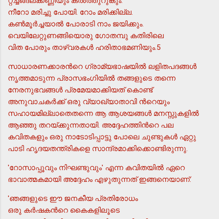
റ്റച്ചങ്ങലക്കണ്ണിയും കല്‍ത്തുറുങ്കും.
നീറോ മരിച്ചു പോയി. റോം മരിക്കില്ല.
കണ്‍മൂര്‍ച്ചയാല്‍ പോരാടി നാം ജയിക്കും.
വെയിലേറ്റുണങ്ങിയൊരു ഗോതമ്പു കതിരിലെ
വിത പോരും താഴ്വരകള്‍ ഹരിതാഭമണിയും.5
സാധാരണക്കാരന്‍റെ ഗ്രാമ്യഭാഷയില്‍ ലളിതപദങ്ങള്‍
നൃത്തമാടുന്ന പ്രാസഭംഗിയില്‍ തങ്ങളുടെ തന്നെ
നേരനുഭവങ്ങള്‍ പ്രമേയമാക്കിയത് കൊണ്ട്
അനുവാചകര്‍ക്ക് ഒരു വ്യാഖ്യാതാവി ന്‍റെയും
സഹായമില്ലാതെതന്നെ ആ ആശയങ്ങള്‍ മനസ്സുകളില്‍
ആഞ്ഞു തറയ്ക്കുന്നതായി. അദ്ദേഹത്തിന്‍റെ പല
കവിതകളും ഒരു നാടോടിപ്പാട്ടു പോലെ ചുണ്ടുകള്‍ ഏറ്റു
പാടി ഹൃദയതന്ത്രികളെ സാന്ദ്രമാക്കിക്കൊണ്ടിരുന്നു.
'റോസാപ്പൂവും നിഘണ്ടുവും' എന്ന കവിതയില്‍ ഏറെ
ഭാവാത്മകമായി അദ്ദേഹം എഴുതുന്നത് ഇങ്ങനെയാണ്:
'ഞങ്ങളുടെ ഈ ജനകീയ പ്രതിരോധം
ഒരു കര്‍ഷകന്‍റെ കൈകളിലൂടെ