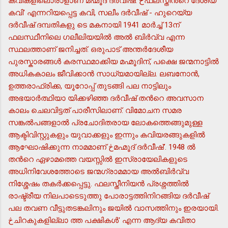
കവികളിലൊരാളാണ് മഹ്മൂദ് ദര്‍വീഷ്. څഫലസ്തീന്‍റെ ദേശീയ
കവി' എന്നറിയപ്പെട്ട കവി, സലീം ദര്‍വീഷ് - ഹുറെയ്യ
ദര്‍വീഷ് ദമ്പതികളു ടെ മകനായി 1941 മാര്‍ച്ച് 13ന്
ഫലസ്ഥീനിലെ ഗലീലിയയില്‍ അല്‍ ബിര്‍വ്വ എന്ന
സ്ഥലത്താണ് ജനിച്ചത്. ഒരുപാട് അന്തര്‍ദേശീയ
പുരസ്കാരങ്ങള്‍ കരസ്ഥമാക്കിയ മഹ്മൂദിന്, പക്ഷെ ജന്മനാട്ടില്‍
അധികകാലം ജീവിക്കാന്‍ സാധ്യമായില്ല. ലബനോന്‍,
ഉത്തരാഫ്രിക്ക, യൂറോപ്പ് തുടങ്ങി പല നാട്ടിലും
അഭയാര്‍ത്ഥിയാ യിക്കഴിഞ്ഞ ദര്‍വീഷ് തന്‍റെ അവസാന
കാലം ചെലവിട്ടത് പാരീസിലാണ്. വിമോചന സമര
സങ്കല്‍പങ്ങളാല്‍ പ്രചോദിതരായ ലോകത്തെങ്ങുമുള്ള
ആക്ടിവിസ്റ്റുകളും യുവാക്കളും ഇന്നും കവിയരങ്ങുകളില്‍
ആഘോഷിക്കുന്ന നാമമാണ് څമഹ്മൂദ് ദര്‍വീഷ്'. 1948 ല്‍
തന്‍റെ ഏഴാമത്തെ വയസ്സില്‍ ഇസ്രായേലികളുടെ
അധിനിവേശത്തോടെ ജന്മഗ്രാമമായ അല്‍ബിര്‍വ്വ
നിശ്ശേഷം തകര്‍ക്കപ്പെട്ടു. ഫലസ്തീനിയന്‍ പ്രശ്നത്തില്‍
രാഷ്ട്രീയ നിലപാടെടുത്തു പോരാട്ടത്തിനിറങ്ങിയ ദര്‍വീഷ്
പല തവണ വീട്ടുതടങ്കലിനും ജയില്‍ വാസത്തിനും ഇരയായി.
څചിറകുകളില്ലാ ത്ത പക്ഷികള്‍' എന്ന ആദ്യ കവിതാ