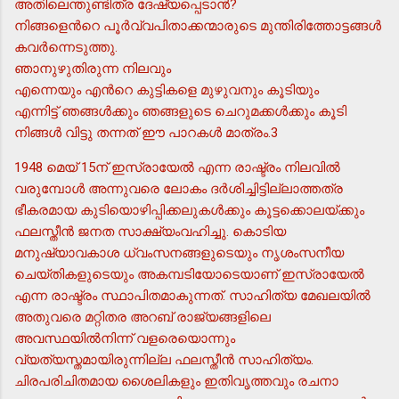
അതിലെന്തുണ്ടിത്ര ദേഷ്യപ്പെടാന്‍?
നിങ്ങളെന്‍റെ പൂര്‍വ്വപിതാക്കന്മാരുടെ മുന്തിരിത്തോട്ടങ്ങള്‍
കവര്‍ന്നെടുത്തു.
ഞാനുഴുതിരുന്ന നിലവും
എന്നെയും എന്‍റെ കുട്ടികളെ മുഴുവനും കൂടിയും
എന്നിട്ട് ഞങ്ങള്‍ക്കും ഞങ്ങളുടെ ചെറുമക്കള്‍ക്കും കൂടി
നിങ്ങള്‍ വിട്ടു തന്നത് ഈ പാറകള്‍ മാത്രം.3
1948 മെയ് 15ന് ഇസ്രായേല്‍ എന്ന രാഷ്ട്രം നിലവില്‍
വരുമ്പോള്‍ അന്നുവരെ ലോകം ദര്‍ശിച്ചിട്ടില്ലാത്തത്ര
ഭീകരമായ കുടിയൊഴിപ്പിക്കലുകള്‍ക്കും കൂട്ടക്കൊലയ്ക്കും
ഫലസ്തീന്‍ ജനത സാക്ഷ്യംവഹിച്ചു. കൊടിയ
മനുഷ്യാവകാശ ധ്വംസനങ്ങളുടെയും നൃശംസനീയ
ചെയ്തികളുടെയും അകമ്പടിയോടെയാണ് ഇസ്രായേല്‍
എന്ന രാഷ്ട്രം സ്ഥാപിതമാകുന്നത്. സാഹിത്യ മേഖലയില്‍
അതുവരെ മറ്റിതര അറബ് രാജ്യങ്ങളിലെ
അവസ്ഥയില്‍നിന്ന് വളരെയൊന്നും
വ്യത്യസ്തമായിരുന്നില്ല ഫലസ്തീന്‍ സാഹിത്യം.
ചിരപരിചിതമായ ശൈലികളും ഇതിവൃത്തവും രചനാ