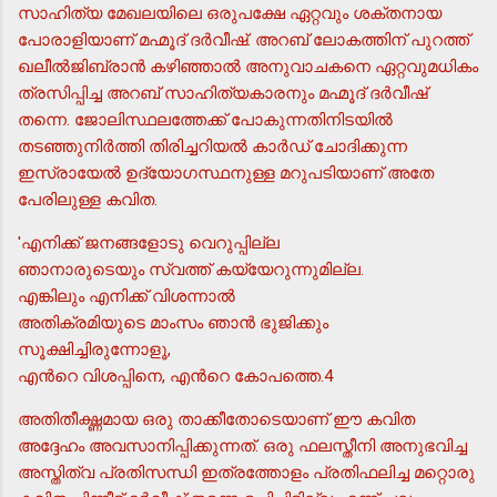
സാഹിത്യ മേഖലയിലെ ഒരുപക്ഷേ ഏറ്റവും ശക്തനായ
പോരാളിയാണ് മഹ്മൂദ് ദര്‍വീഷ്. അറബ് ലോകത്തിന് പുറത്ത്
ഖലീല്‍ജിബ്രാന്‍ കഴിഞ്ഞാല്‍ അനുവാചകനെ ഏറ്റവുമധികം
ത്രസിപ്പിച്ച അറബ് സാഹിത്യകാരനും മഹ്മൂദ് ദര്‍വീഷ്
തന്നെ. ജോലിസ്ഥലത്തേക്ക് പോകുന്നതിനിടയില്‍
തടഞ്ഞുനിര്‍ത്തി തിരിച്ചറിയല്‍ കാര്‍ഡ് ചോദിക്കുന്ന
ഇസ്രായേല്‍ ഉദ്യോഗസ്ഥനുള്ള മറുപടിയാണ് അതേ
പേരിലുള്ള കവിത.
'എനിക്ക് ജനങ്ങളോടു വെറുപ്പില്ല
ഞാനാരുടെയും സ്വത്ത് കയ്യേറുന്നുമില്ല.
എങ്കിലും എനിക്ക് വിശന്നാല്‍
അതിക്രമിയുടെ മാംസം ഞാന്‍ ഭുജിക്കും
സൂക്ഷിച്ചിരുന്നോളൂ,
എന്‍റെ വിശപ്പിനെ, എന്‍റെ കോപത്തെ.4
അതിതീക്ഷ്ണമായ ഒരു താക്കീതോടെയാണ് ഈ കവിത
അദ്ദേഹം അവസാനിപ്പിക്കുന്നത്. ഒരു ഫലസ്തീനി അനുഭവിച്ച
അസ്തിത്വ പ്രതിസന്ധി ഇത്രത്തോളം പ്രതിഫലിച്ച മറ്റൊരു