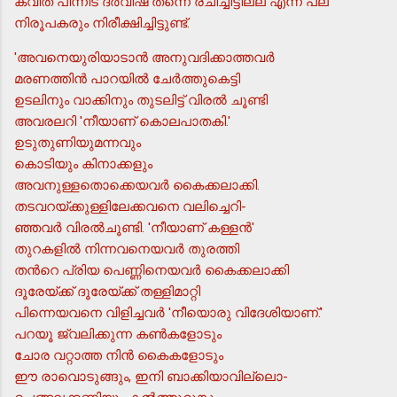
കവിത പിന്നീട് ദര്‍വീഷ് തന്നെ രചിച്ചിട്ടില്ല എന്ന് പല
നിരൂപകരും നിരീക്ഷിച്ചിട്ടുണ്ട്.
'അവനെയുരിയാടാന്‍ അനുവദിക്കാത്തവര്‍
മരണത്തിന്‍ പാറയില്‍ ചേര്‍ത്തുകെട്ടി
ഉടലിനും വാക്കിനും തുടലിട്ട് വിരല്‍ ചൂണ്ടി
അവരലറി 'നീയാണ് കൊലപാതകി.'
ഉടുതുണിയുമന്നവും
കൊടിയും കിനാക്കളും
അവനുള്ളതൊക്കെയവര്‍ കൈക്കലാക്കി.
തടവറയ്ക്കുള്ളിലേക്കവനെ വലിച്ചെറി-
ഞ്ഞവര്‍ വിരല്‍ചൂണ്ടി. 'നീയാണ് കള്ളന്‍'
തുറകളില്‍ നിന്നവനെയവര്‍ തുരത്തി
തന്‍റെ പ്രിയ പെണ്ണിനെയവര്‍ കൈക്കലാക്കി
ദൂരേയ്ക്ക് ദൂരേയ്ക്ക് തള്ളിമാറ്റി
പിന്നെയവനെ വിളിച്ചവര്‍ 'നീയൊരു വിദേശിയാണ്.'
പറയൂ ജ്വലിക്കുന്ന കണ്‍കളോടും
ചോര വറ്റാത്ത നിന്‍ കൈകളോടും
ഈ രാവൊടുങ്ങും, ഇനി ബാക്കിയാവില്ലൊ-