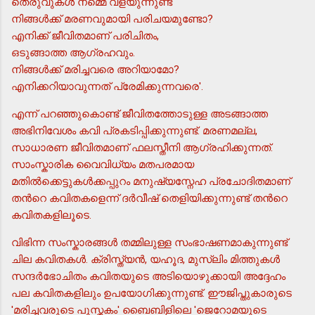
തെരുവുകള്‍ നമ്മെ വളയുന്നുണ്ട്
നിങ്ങള്‍ക്ക് മരണവുമായി പരിചയമുണ്ടോ?
എനിക്ക് ജീവിതമാണ് പരിചിതം,
ഒടുങ്ങാത്ത ആഗ്രഹവും.
നിങ്ങള്‍ക്ക് മരിച്ചവരെ അറിയാമോ?
എനിക്കറിയാവുന്നത് പ്രേമിക്കുന്നവരെ'.
എന്ന് പറഞ്ഞുകൊണ്ട് ജീവിതത്തോടുള്ള അടങ്ങാത്ത
അഭിനിവേശം കവി പ്രകടിപ്പിക്കുന്നുണ്ട്. മരണമല്ല,
സാധാരണ ജീവിതമാണ് ഫലസ്തീനി ആഗ്രഹിക്കുന്നത്.
സാംസ്കാരിക വൈവിധ്യം മതപരമായ
മതില്‍ക്കെട്ടുകള്‍ക്കപ്പുറം മനുഷ്യസ്നേഹ പ്രചോദിതമാണ്
തന്‍റെ കവിതകളെന്ന് ദര്‍വീഷ് തെളിയിക്കുന്നുണ്ട് തന്‍റെ
കവിതകളിലൂടെ.
വിഭിന്ന സംസ്കാരങ്ങള്‍ തമ്മിലുള്ള സംഭാഷണമാകുന്നുണ്ട്
ചില കവിതകള്‍. ക്രിസ്ത്യന്‍, യഹൂദ, മുസ്ലിം മിത്തുകള്‍
സന്ദര്‍ഭോചിതം കവിതയുടെ അടിയൊഴുക്കായി അദ്ദേഹം
പല കവിതകളിലും ഉപയോഗിക്കുന്നുണ്ട്. ഈജിപ്തുകാരുടെ
'മരിച്ചവരുടെ പുസ്തകം' ബൈബിളിലെ 'ജെറോമയുടെ