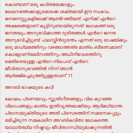
കൊണ്ടാണ് ഒരു കവിതയേക്കാളും
ലേഖനത്തേക്കാളുമൊക്കെ ശക്തമായി ഈ സംഭവം
ജനമനസ്സുകളിലേക്ക് ആണ്ടിറങ്ങിയത്. എനിക്ക് എന്‍റെ
അക്ഷരങ്ങളാണ് കൂട്ടിനുണ്ടായിരുന്നത്. ലോകത്ത് ഒരു
ജനതയും അനുഭവിക്കാത്ത ദുരിതങ്ങള്‍ എന്‍റെ ജനത
അനുഭവിച്ചിട്ടുണ്ട്. ഫലസ്തീന്‍ദുരന്തം എന്നത് ഒരു ഭാഷയ്ക്കും
ഒരു മാധ്യമത്തിനും വഴങ്ങാത്തത്ര മാത്രം ബീഭത്സമാണ്.
കൊളോണിയലിസത്തിനും അധിനിവേശത്തിനു
മെതിരെയുള്ള എന്‍റെ നിലപാട് എന്‍റെ
ജീവിതാനുഭവത്തില്‍ നിന്ന് ഞാന്‍
ആര്‍ജ്ജിച്ചെടുത്തിട്ടുള്ളതാണ്".11
അറബി ഭാഷയുടെ കവി
കേവലം പ്രണയവും സ്തുതിഗീതങ്ങളും വില കുറഞ്ഞ
വിലാപങ്ങളും മാത്രം ഇതിവൃത്തമാക്കിയും ആദിമധ്യാന്ത
പ്രാസയുക്തിയുടെ അതി പ്രസരത്തിന് സമരസപ്പെട്ടും
രമിച്ചിരുന്ന സമകാലീന അറബികവിതാ ലോകത്തെ
യാഥാര്‍ത്ഥ്യ നിഷ്ഠവും ജീവിതഗന്ധിയുമാക്കുന്നതില്‍