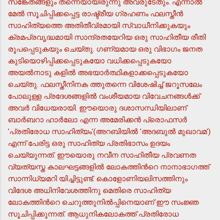
സങ്കേതങ്ങളും തന്നെയായിരുന്നു അവരുടേതും. എന്നാല്‍
മേല്‍ സൂചിപ്പിക്കപ്പെട്ട രാഷ്ട്രീയ ഗ്രഹണം ഫലസ്തീന്‍
സാഹിത്യത്തെ അതിതീവ്രമായി സ്വാധീനിക്കുകയും
ക്രമപ്രവൃദ്ധമായി സാന്ദ്രതയേറിയ ഒരു സാഹിതീയ രീതി
രൂപപ്പെടുകയും ചെയ്തു. ഗണ്യമായ ഒരു വിഭാഗം ജനത
കുടിയൊഴിപ്പിക്കപ്പെടുകയോ വധിക്കപ്പെടുകയോ
അയല്‍നാടു കളില്‍ അഭയാര്‍ത്ഥികളാക്കപ്പെടുകയോ
ചെയ്തു. ഫലസ്തീനിനക ത്തുതന്നെ വിശേഷിച്ച് ജറൂസലേം
പോലുള്ള പ്രദേശങ്ങളില്‍ വംശീയമായ വിവേചനങ്ങള്‍ക്ക്
അവര്‍ വിധേയരായി. ഈയൊരു ദശാസന്ധിയിലാണ്
ബാര്‍ബറാ ഹാര്‍ലോ എന്ന അമേരിക്കന്‍ പ്രൊഫസര്‍
'പ്രതിരോധ സാഹിത്യം'(അറബിയില്‍ 'അദബുല്‍ മുഖാവമ')
എന്ന് പേരിട്ട ഒരു സാഹിത്യ പ്രതിഭാസം ഉദയം
ചെയ്യുന്നത്. ഈയൊരു നവീന സാഹിതീയ പ്രവണത
വ്യത്യസ്ത കാലഘട്ടങ്ങളില്‍ ലോകത്തിന്‍റെ നാനാഭാഗത്ത്
സാന്നിധ്യമറി യിച്ചിട്ടുണ്ട്. കൊളോണിയലിസത്തിനും
വിദേശ അധിനിവേശത്തിനു മെതിരെ സാഹിത്യ
ലോകത്തിന്‍റെ ചെറുത്തുനില്‍പ്പിനെയാണ് ഈ സംജ്ഞ
സൂചിപ്പിക്കുന്നത്. ആധുനികലോകത്ത് പ്രതിരോധ