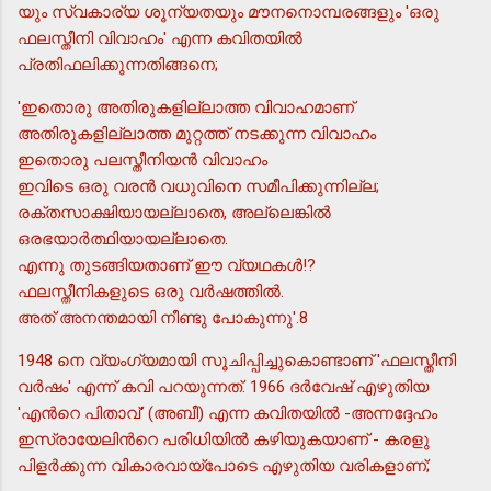
യും സ്വകാര്യ ശൂന്യതയും മൗനനൊമ്പരങ്ങളും 'ഒരു
ഫലസ്തീനി വിവാഹം' എന്ന കവിതയില്‍
പ്രതിഫലിക്കുന്നതിങ്ങനെ;
'ഇതൊരു അതിരുകളില്ലാത്ത വിവാഹമാണ്
അതിരുകളില്ലാത്ത മുറ്റത്ത് നടക്കുന്ന വിവാഹം
ഇതൊരു പലസ്തീനിയന്‍ വിവാഹം
ഇവിടെ ഒരു വരന്‍ വധുവിനെ സമീപിക്കുന്നില്ല;
രക്തസാക്ഷിയായല്ലാതെ, അല്ലെങ്കില്‍
ഒരഭയാര്‍ത്ഥിയായല്ലാതെ.
എന്നു തുടങ്ങിയതാണ് ഈ വ്യഥകള്‍!?
ഫലസ്തീനികളുടെ ഒരു വര്‍ഷത്തില്‍.
അത് അനന്തമായി നീണ്ടു പോകുന്നു'.8
1948 നെ വ്യംഗ്യമായി സൂചിപ്പിച്ചുകൊണ്ടാണ് 'ഫലസ്തീനി
വര്‍ഷം' എന്ന് കവി പറയുന്നത്. 1966 ദര്‍വേഷ് എഴുതിയ
'എന്‍റെ പിതാവ്' (അബീ) എന്ന കവിതയില്‍ -അന്നദ്ദേഹം
ഇസ്രായേലിന്‍റെ പരിധിയില്‍ കഴിയുകയാണ് - കരളു
പിളര്‍ക്കുന്ന വികാരവായ്പോടെ എഴുതിയ വരികളാണ്;