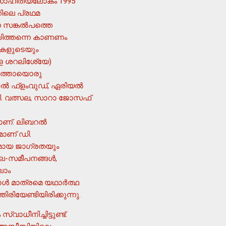
. സാഹിത്യലോകം 1995
്തിലെ പ്രഥമ
 സങ്കല്‍പത്തെ
ായിത്തന്നെ കാണണം
ള ശറലിശേ്യേ)
ബൃഹത്തായൊരു
വാല്‍ ഫ്ളംവുഡ്, ഏരിയല്‍
ട്. പി. വത്സല, സാറാ ജോസഫ്
ാണ് ഡി.
കമായ ജാഗ്രതയും
ലാം
്‍ മാത്രമെ യഥാര്‍ത്ഥ
രിയേണ്ടിയിരിക്കുന്നു.
ധീനിച്ചിട്ടുണ്ട്.