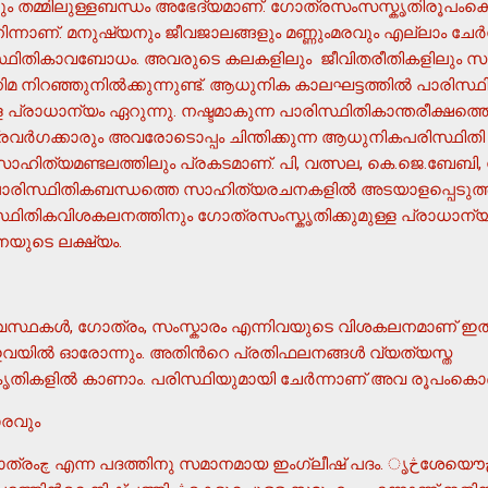
ം തമ്മിലുള്ളബന്ധം അഭേദ്യമാണ്. ഗോത്രസംസസ്കൃതിരൂപംകൊണ്ട
ന്നാണ്. മനുഷ്യനും ജീവജാലങ്ങളും മണ്ണുംമരവും എല്ലാം ചേര്
ഥിതികാവബോധം. അവരുടെ കലകളിലും ജീവിതരീതികളിലും സംസ
 നിറഞ്ഞുനില്‍ക്കുന്നുണ്ട്. ആധുനിക കാലഘട്ടത്തില്‍ പാരി
പ്രാധാന്യം ഏറുന്നു. നഷ്ടമാകുന്ന പാരിസ്ഥിതികാന്തരീക്ഷത്തെ
വര്‍ഗക്കാരും അവരോടൊപ്പം ചിന്തിക്കുന്ന ആധുനികപരിസ്ഥിതി പ
ഹിത്യമണ്ടലത്തിലും പ്രകടമാണ്. പി, വത്സല, കെ.ജെ.ബേബി, ന
ാരിസ്ഥിതികബന്ധത്തെ സാഹിത്യരചനകളില്‍ അടയാളപ്പെടുത
്ഥിതികവിശകലനത്തിനും ഗോത്രസംസ്കൃതിക്കുമുള്ള പ്രാധാന
ുടെ ലക്ഷ്യം.
്ഥകള്‍, ഗോത്രം, സംസ്കാരം എന്നിവയുടെ വിശകലനമാണ് ഇതി
ില്‍ ഓരോന്നും. അതിന്‍റെ പ്രതിഫലനങ്ങള്‍ വ്യത്യസ്ത
ികളില്‍ കാണാം. പരിസ്ഥിയുമായി ചേര്‍ന്നാണ് അവ രൂപംകൊണ്ടി
ാരവും