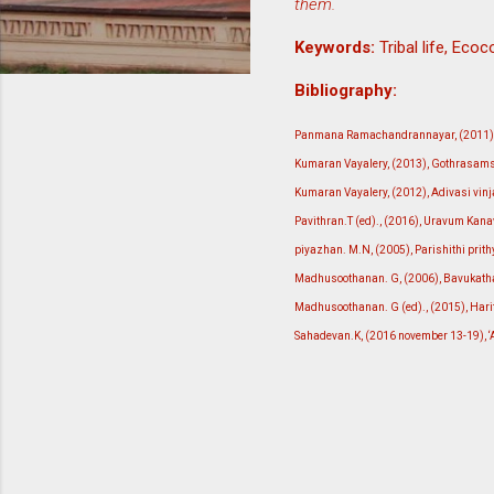
them.
Keywords:
Tribal life, Eco
Bibliography:
Panmana Ramachandrannayar, (2011), 
Kumaran Vayalery, (2013), Gothrasamsk
Kumaran Vayalery, (2012), Adivasi vinj
Pavithran.T (ed)., (2016), Uravum Kana
piyazhan. M.N, (2005), Parishithi pri
Madhusoothanan. G, (2006), Bavukatha
Madhusoothanan. G (ed)., (2015), Hari
Sahadevan.K, (2016 november 13-19), ‘