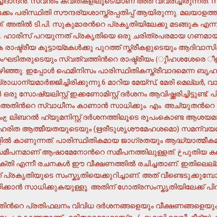
ാന്ദന്‍. സ്വന്തം കവിതകളിലൂടെയാണ് അത് വിവരിച്ചിരുന്നത്
ലക്കം പരിസ്ഥിതി സൗന്ദര്യശാസ്ത്രപ്പതിപ്പ് ആയിരുന്നു. മലയാളത
 അതില്‍ ടി.പി. സുകുമാരന്‍റെ പ്രകൃതിയിലേക്കു മടങ്ങുക എന്ന
.സി. ഹാരിസ് പറയുന്നത് പ്രകൃതിയെ ഒരു ചരിത്രപരമായ ഗണമ
അസംഘടിതരുടെയും സ്വത്വത്തിന്‍റെ രാഷ്ട്രീയം (ുീഹശശേരെ ീ
 കഴിഞ്ഞു. ഇപ്പോള്‍ ഫെമിനിസം പാരിസ്ഥിതികസ്ത്രീവാദമെന്ന 
ാന്യമാര്‍ജ്ജിച്ചിരിക്കുന്നു.6 മാറിയ മേയ്സ്, മേരി മെല്ലര്‍, 
ഒരു സോഷ്യലിസ്റ്റ് ഇക്കണോമിസ്റ്റ് ദര്‍ശനം ആവിഷ്ക്കരിച്ചിട്ടുണ്
 അതിന്‍റെ സ്വാധീനം കാണാന്‍ സാധിക്കും. എം. അച്യുതന്‍റെ
ം ഹരിത ആത്മീയതയുടെയും (ഋരീടുശൃശൗമേഹശമൊ) സമന്വയമ
കളില്‍ കാണുന്നത്. പാരിസ്ഥിതികമായ ജാഗ്രതയും ആദ്ധ്യാത്മീ
ാണ് ആഷാമേനോന്‍റെ സമീപനത്തിലുള്ളത്. څപുതിയ കല-സമീപനങ്ങള്‍,
്തി എന്നീ രചനകള്‍ ഈ വീക്ഷണത്തില്‍ രചിച്ചതാണ്. ഇതിലെല്
പ്രകൃതിയുടെ സംസ്കൃതിയെക്കുറിച്ചാണ്. അത് വീണ്ടെടുക്കുമ്പോള
കാന്‍ സാധിക്കുകയുള്ളൂ. അതിന് ഗോത്രസംസ്കൃതിയിലേക്ക് പിന്തി
‍റെ പ്രതിഫലനം വിവിധ ദര്‍ശനങ്ങളെയും വീക്ഷണങ്ങളെയും സ്വാ