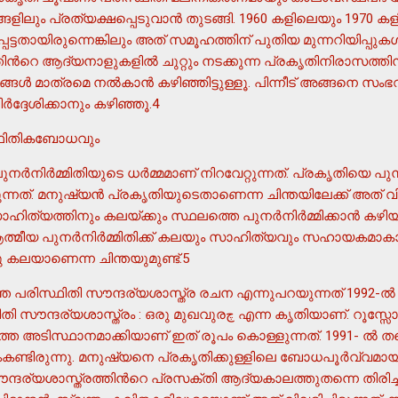
ളിലും പ്രത്യക്ഷപ്പെടുവാന്‍ തുടങ്ങി. 1960 കളിലെയും 1970 ക
പ്പെട്ടതായിരുന്നെങ്കിലും അത് സമൂഹത്തിന് പുതിയ മുന്നറിയിപ്പുകള്
്ങള്‍ മാത്രമെ നല്‍കാന്‍ കഴിഞ്ഞിട്ടുള്ളൂ. പിന്നീട് അങ്ങനെ സംഭവിക
‍ദ്ദേശിക്കാനും കഴിഞ്ഞൂ.4
സ്ഥിതികബോധവും
ര്‍നിര്‍മ്മിതിയുടെ ധര്‍മ്മമാണ് നിറവേറ്റുന്നത്. പ്രകൃതിയെ പുന
്നത്. മനുഷ്യന്‍ പ്രകൃതിയുടെതാണെന്ന ചിന്തയിലേക്ക് അത് വിരല
്മീയ പുനര്‍നിര്‍മ്മിതിക്ക് കലയും സാഹിത്യവും സഹായകമാക
ഒരു കലയാണെന്ന ചിന്തയുമുണ്ട്.5
രിസ്ഥിതി സൗന്ദര്യശാസ്ത്ര രചന എന്നുപറയുന്നത് 1992-ല്‍ പ്ര
്തെ അടിസ്ഥാനമാക്കിയാണ് ഇത് രൂപം കൊള്ളുന്നത്. 1991- ല്‍ ത
കണ്ടിരുന്നു. മനുഷ്യനെ പ്രകൃതിക്കുള്ളിലെ ബോധപൂര്‍വ്വമാ
ന്ദര്യശാസ്ത്രത്തിന്‍റെ പ്രസക്തി ആദ്യകാലത്തുതന്നെ തിരിച്