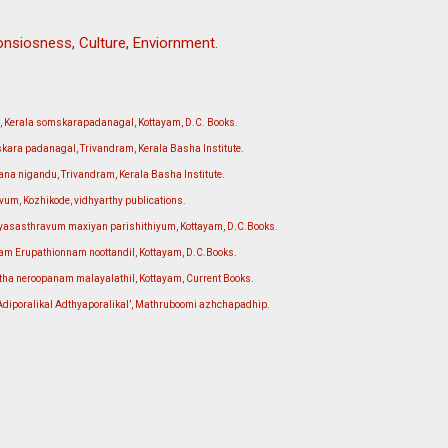
consiosness, Culture, Enviornment.
Kerala somskarapadanagal, Kottayam, D.C. Books.
ara padanagal, Trivandram, Kerala Basha Institute.
ana nigandu, Trivandram, Kerala Basha Institute.
vum, Kozhikode, vidhyarthy publications.
thyasasthravum maxiyan parishithiyum, Kottayam, D.C.Books.
m Erupathionnam noottandil, Kottayam, D.C.Books.
tha neroopanam malayalathil, Kottayam, Current Books.
Adiporalikal Adthyaporalikal’, Mathruboomi azhchapadhip.