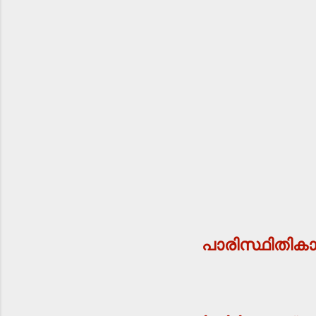
പാരിസ്ഥിതിക