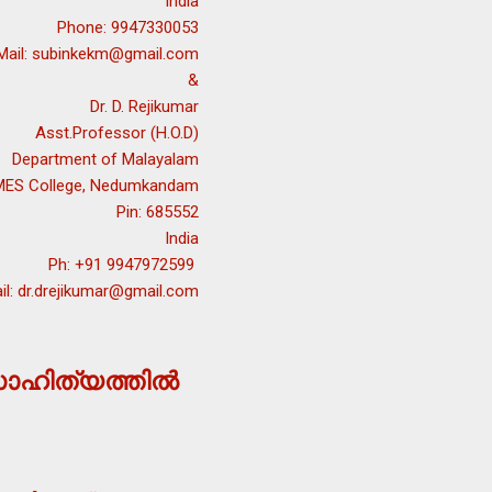
India
Phone: 9947330053
Mail: subinkekm@gmail.com
&
Dr. D. Rejikumar
Asst.Professor (H.O.D)
Department of Malayalam
MES College, Nedumkandam
Pin: 685552
India
Ph: +91 9947972599
il: dr.drejikumar@gmail.com
ഹിത്യത്തില്‍