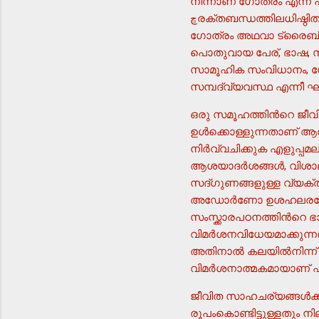
നിന്നാണ് ഗോത്രം എന്ന പദത്തിന്‍റെ നിഷ്പത്തി. څ
ڇരക്തബന്ധത്തിലധിഷ്ഠിതമായ കുടുംബങ്ങള്‍ ഉള്‍ക്കൊള്ളുന്ന കുലങ്ങളുടെയോ ഇല്ലങ്ങളുടെയോ കൂട്ടമാണ്
ഗോത്രം അഥവാ ട്രൈബ്.
പൊതുവായ പേര്, ഭാഷ, സംസ്
സാമൂഹിക സംവിധാനം, ഗോ
സമ്പദ്വ്യവസ്ഥ എന്നീ ഘ
ഒരു സമൂഹത്തിന്‍റെ ജീവി
ഉള്‍ക്കൊള്ളുന്നതാണ് ആവ
നിര്‍വ്വചിക്കുക എളുപ്പമല്ല. ڇസംസ്ക്കാരം എന്ന പദത്തിന്‍റെ അര്‍ത്ഥവ്യാപ്തി നിര്‍വ്വചനാതീതമാണ്. 
ആശയാദര്‍ശങ്ങള്‍, വിശ
സദ്ഗുണങ്ങളുള്ള വ്യക്തി 
അഡോര്‍ണോ ഉശഹലരശേരെ
സംസ്ക്കാരപഠനത്തിന്‍റെ 
വിമര്‍ശനവിധേയമാക്കുന
അതിനാല്‍ കലയില്‍നിന്ന
വിമര്‍ശനാത്മകമായാണ് എപ
ജീവിത സാഹചര്യങ്ങള്‍ക്
രൂപംകൊണ്ടിട്ടുള്ളതും ന