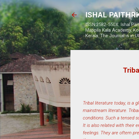
ISHAL PAITH
ISSN:2582-550X: Ishal Pai
Mappila Kala Academy, Ko
Kerala. The Journal is in 
Triba
Tribal literature today, is a
mainstream literature. Triba
conditions. Such a tensed so
It is also related with their
feelings. They are oftern pres