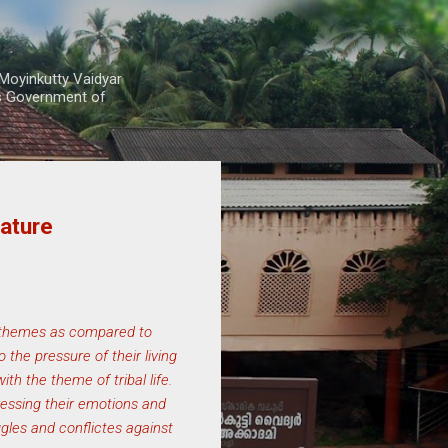
Moyinkutty Vaidyar
rs Government of
rature
ent themes as compared to
the pressure of their living
th the theme of tribal life.
pressing their emotions and
uggles and conflictes against