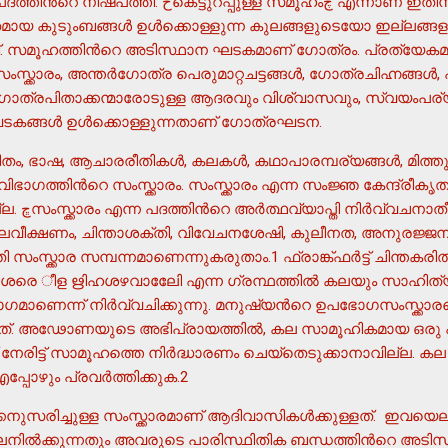
കെട്ടുറപ്പുള്ള സമൂഹംچ എന്നാണ് ഇതിനര്‍ത്ഥം.
 സമൂഹത്തിന്‍റെ അടിസ്ഥാന ഘടകമാണ് ഗോത്രം. പ്രത്യേകമാ
ക്കാരം, അന്തര്‍ഗോത്ര പെരുമാറ്റചട്ടങ്ങള്‍, ഗോത്രചിഹ്നങ്ങള്‍
ത്രപിതാക്കന്മാരോടുള്ള ആദരവും വിശ്വാസവും, സ്വയംപര്യ
ടകങ്ങള്‍ ഉള്‍ക്കൊള്ളുന്നതാണ് ഗോത്രഘടന.
തം, ഭാഷ, ആചാരരീതികള്‍, കലകള്‍, കഥാപാരമ്പര്യങ്ങള്‍, മിത്തു
ിഭാഗത്തിന്‍റെ സംസ്ക്കാരം. സംസ്ക്കാരം എന്ന സംജ്ഞ കേന്ദ്രീക
സമുകൃഷ്ടമായ
ാലവീക്ഷണം, ചിന്താശക്തി, വിവേചനശേഷി, കുലീനത, അനുരജ്ജന
സംസ്ക്കാര സമ്പന്നമാണെന്നുകരുതാം.1 ഫ്രാങ്ക്ഫര്‍ട്ട് ചിന്തകര
 ീള ഋിഹശഴവാലേിേ എന്ന ഗ്രന്ഥത്തില്‍ കലയും സാഹിത്
ഭാഗമാണെന്ന് നിര്‍വ്വചിക്കുന്നു. മനുഷ്യന്‍റെ ഉപഭോഗസംസ്ക്ക
്നത്. അഢോണയുടെ അഭിപ്രായത്തില്‍, കല സാമൂഹികമായ ഒരു പ്
് നേരിട്ട് സാമൂഹത്തെ നിര്‍ദ്ധാരണം ചെയ്തെടുക്കാനാവില്ല.
്പോഴും പ്രവര്‍ത്തിക്കുക.2
കനുസരിച്ചുള്ള സംസ്ക്കാരമാണ് ആദിവാസികള്‍ക്കുള്ളത്. ഇവയെല
ിലനില്‍ക്കുന്നതും അവരുടെ പാരിസ്ഥിതിക ബന്ധത്തിന്‍റെ അടിസ