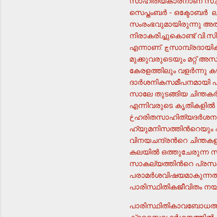
സാഹിത്യകാരനാണ് സച്ചിദ
സെപ്തംബര്‍ - ഒക്ടോബര്‍ 
സംരംഭവുമായിരുന്നു അത്.
നിരാകരിച്ചുകൊണ്ട് വി
എന്നാണ്. ڇസാമ്പ്രദായിക രാഷ്ട്രീയ കൂട്ടായ്മകള്‍ക്കു പുറത്ത് സ്ത്രീകളുടെയും ആദിവാസികളുടെയും
മുക്കുവരുടെയും മറ്റ് 
കേരളത്തിലും വളര്‍ന്നു
ദാര്‍ശനികസമീപനമായി പ്രാധ
സാലേ തുടങ്ങിയ ചിന്തകര്‍ 
എന്നിവരുടെ കൃതികളില്‍
څഹരിതസാഹിത്യദര്‍ശനംچ ലിബറല്‍ ഹ്യുമനിസ്റ്റ് ദര്‍ശനത്തിലൂടെ രൂപംകൊണ്ട ആശയമാണ്. ലിബറല്‍
ഹ്യുമനിസത്തിന്‍റെയു
വിനയചന്ദ്രന്‍റെ ചിന്ത
കലയില്‍ ഒത്തുചേരുന്ന സമീപനമ
സാകല്യത്തിന്‍റെ പ്രസക
പരാമര്‍ശവിഷയമാകുന്നത് 
പാരിസ്ഥിതികജീവിതം നയിക്
പാരിസ്ഥിതികാവബോധത്തിന്