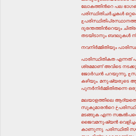
ലോകത്തിന്‍റെ പല ഭാഗങ്ങ
പരിസ്ഥിതിചര്‍ച്ചകള്‍ ഒറ്റ
ڇപരിസ്ഥിതിപ്രസ്ഥാനത്തിന്‍റെ ആദ്യനാളുകളില്‍ ചുറ്റും നടക്കുന്ന പ്രകൃതിനിരാസത്തിന്‍റെയും
ദുരന്തത്തിന്‍റെയും ചിത്രങ
തടയിടാനും ബദലുകള്‍ നിര്
നവനിര്‍മ്മിതിയും പാരി
പാരിസ്ഥിതികത എന്നത് പുന
ശ്രമമാണ് അവിടെ നടക്കുന
ജോര്‍ഡന്‍ പറയുന്നു, ڇസാഹിത്യത്തിനും കലയ്ക്കും സ്ഥലത്തെ പുനര്‍നിര്‍മ്മിക്കാന്‍ കഴിയില്ല; മനുഷ്യര്‍ക്ക്
കഴിയും. മനുഷ്യരുടെ ആത
പുനര്‍നിര്‍മ്മിതിതന്നെ 
മലയാളത്തിലെ ആദ്യത്തെ പ
സുകുമാരന്‍റെ څപരിസ്ഥിതി സൗന്ദര്യശാസ്ത്രം : ഒരു മുഖവുരچ എന്ന കൃതിയാണ്. റൂസ്സോയുടെ പ്രകൃതിയിലേക്ക്
മടങ്ങുക എന്ന സങ്കല്‍പത
ജൈവമനുഷ്യന്‍ വെളിച്ചം
കാണുന്നു. പരിസ്ഥിതി സൗ