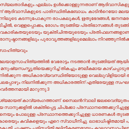
 സസ്യലതാദികളും എല്ലാം ഉള്‍ക്കൊള്ളുന്നതാണ് ആദിവാസികളു
ാണ് ആദിവാസികളുടെ പാരിസ്ഥിതികബോധം. കാടിന്‍റെയോ മല
ന്നിലൂടെ കടന്നുപോകുന്ന രാപകലുകള്‍, ഋതുഭേദങ്ങള്‍, ജനനമരണങ്ങള്
ിടിച്ചില്‍, വെള്ളപ്പൊക്കം, രോഗം തുടങ്ങിയ പ്രതിഭാസങ്ങള്‍ തു
്ന വൈകാരികതയുടെയും യുക്തിചിന്തയുടെയും പ്രതിഫലനങ്ങളാ
സാഹിത്യവും
യാളസാഹിത്യത്തില്‍ വേരോട്ടം നടത്താന്‍ തുടങ്ങിയത് ആയി
ഷ്യസംസ്കൃതിയെക്കുറിച്ച് തികച്ചും മൗലീകമായ കാഴ്ചപ്പാടുത
ല്‍ക്കുന്ന അധികാരവ്യവസ്ഥിതിയോടുള്ള വെല്ലുവിളിയായി അത
ര്‍ത്തനമായി മാറുന്നു.3
യമായത് കാവ്യരംഗത്താണ്. സൈലന്‍റ്വാലി ജലവൈദ്യുതപദ
സാനുക്കളില്‍ ശക്തിപ്പെട്ട ചിപ്ക്കോ പ്രസ്ഥാനത്തെക്കുറിച്ചുള്
ിനെയും പോലുള്ള പ്രസ്ഥാനത്തെക്കുറിച്ചുള്ള ധാരണകള്‍ തുടങ്ങി
ാരെയും കവികളെയും ഏറെ സ്വാധീനിച്ചു. ലാഭാധിഷ്ഠിതമായി 
്രകൃതി ചൂഷണം പരിസ്ഥിതി മലിനീകരണമായും കാലാവസ്ഥപിഴയാ