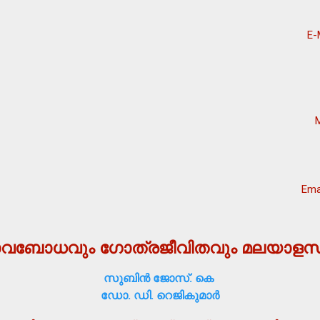
E-
Ema
ാവബോധവും ഗോത്രജീവിതവും മലയാളസാ
സുബിന്‍ ജോസ്. കെ
ഡോ. ഡി. റെജികുമാര്‍