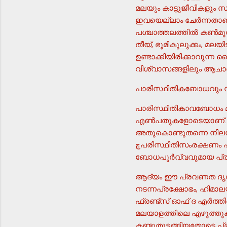
മലയും കാട്ടുജീവികളും
ഇവയെല്ലാം ചേര്‍ന്നത
പശ്ചാത്തലത്തില്‍ കണ്‍മു
തീയ്, ഭൂമികുലുക്കം, മലയ
ഉണ്ടാക്കിയിരിക്കാവുന
പാരിസ്ഥിതികബോധവും 
പാരിസ്ഥിതികാവബോധം മല
എണ്‍പതുകളോടെയാണ്. മനു
അതുകൊണ്ടുതന്നെ നിലനി
ڇപരിസ്ഥിതിസംരക്ഷണം പലപ്പോഴും നിലനില്‍ക്കുന്ന അധികാരത്തിന് എതിരേയുള്ള സംഘടിതവും
ബോധപൂര്‍വ്വവുമായ പ്രവ
ആദ്യം ഈ പ്രവണത ദൃശ്
നടന്നപ്രക്ഷോഭം, ഹിമാലയ 
ഫ്രണ്ട്സ് ഓഫ് ദ എര്‍ത്ത
മലയാളത്തിലെ എഴുത്തുക
കണ്ടുതുടങ്ങിയതോടെ പ