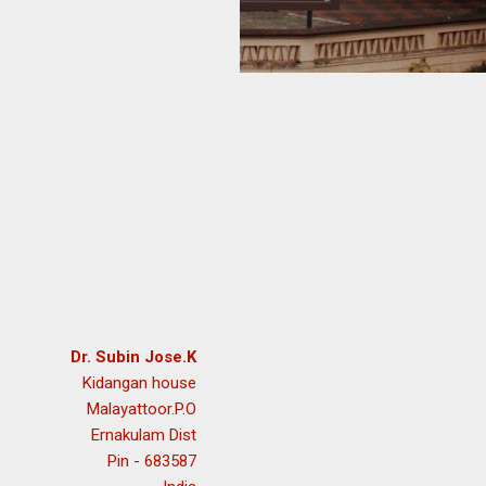
Dr. Subin Jose.K
Kidangan house
Malayattoor.P.O
Ernakulam Dist
Pin - 683587