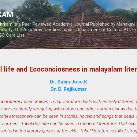
Skip to main content
RKAM
thrkam is a Peer Reviewed Academic Journal Published by Mahakavi 
ndotty. The Academy functions under Department of Cultural Affai
UGC Care List
l life and Ecoconciosness in malayalam lite
Dr. Subin Jose.K
Dr. D. Rejikumar
 global literary phenominan. Tribal literature deals with entirely differ
ls are constantly struggling with nature and other human beings due to 
cial atmosphere can be seen in stories, novels and songs that deals wi
 enviorment. Tribal-Dalit life can be seen in modern Literature. That ex
ented in the literary genres of the elite. Tribal literature is full of str