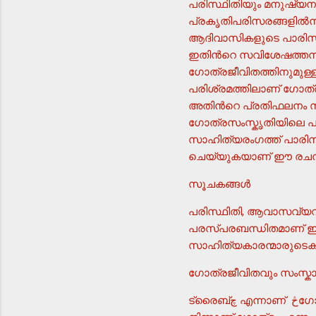
പരിസ്ഥിതിയും മനുഷ്യനു
പ്രകൃതിപരിസരങ്ങളില്‍നി
ആദിവാസികളുടെ പാരിസ്
ഇതിന്‍റെ സവിശേഷത്തനിമ
ഗോത്രജീവിതത്തിനുമുള്ള 
പരിശ്രമത്തിലാണ് ഗോത്ര
അതിന്‍റെ പ്രതിഫലനം സാ
ഗോത്രസംസ്കൃതിയിലെ പ
സാഹിത്യരംഗത്ത് പാരിസ
ചെയ്യുകയാണ് ഈ രചനയ
സൂചകങ്ങള്‍
പരിസ്ഥിതി, ആവാസവ്യവസ
പരസ്പരബന്ധിതമാണ് ഇവയ
സാഹിത്യകാരന്മാരുടെകൃത
ഗോത്രജീവിതവും സംസ്ക
ട്രൈബ്چ എന്നാണ് څഗോത്രംچ എന്ന പദത്തിനു സമാനമായ ഇംഗ്ലീഷ് പദം. څൃശേയൗെچ എന്ന ലാറ്റിന്‍ പദത്തില്‍