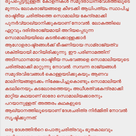
രൂപപ്പെട്ടിട്ടുള്ളത്. കോളനികള്‍ സമുദ്രാധിനിവേശത്തിലൂടെ
മൂന്നാം ലോകരാജ്യങ്ങളെ കീഴടക്കി ആധിപത്യം സ്ഥാപിച്ച
രാഷ്ട്രീയ ചരിത്രത്തെ സൊമാലിയ കേന്ദ്രമാക്കി
പുനര്‍വ്യാഖ്യാനിക്കുകയാണ് നോവല്‍. ലോകത്തിലെ
ഏറ്റവും ദരിദ്രരാജ്യമായി അറിയപ്പെടുന്ന
സൊമാലിയയിലെ കടല്‍ക്കൊള്ളക്കാര്‍
ആഗോളരാഷ്ട്രങ്ങള്‍ക്ക് ഭീഷണിയായ സാമ്രാജ്യത്വ
ശക്തിയായി മാറിയിരിക്കുന്നു. ഈ പരിണാമത്തിന്
അടിസ്ഥാനമായ രാഷ്ട്രീയ സംഭവങ്ങളെ സൊമാലിയയുടെ
ചരിത്രമാക്കി മാറ്റുന്നു നോവല്‍. സമ്പന്ന രാജ്യങ്ങള്‍
സമുദ്രവിഭവങ്ങള്‍ കൊള്ളയടിക്കുകയും ആണവ
മാലിന്യങ്ങളടക്കം നിക്ഷേപിച്ചുകൊണ്ടും സൊമാലിയന്‍
കടലിനെയും കടലോരത്തെയും അധീശത്വകേന്ദ്രമാക്കി
മാറ്റിയ കഥയാണ് ഓരോ സൊമാലിയക്കാരനും
പറയാനുള്ളത്. അത്തരം കഥകളുടെ
ആഖ്യാനത്തിലൂടെയാണ് ദേശചരിത്ര നിര്‍മ്മിതി നോവല്‍
സൃഷ്ടിക്കുന്നത്.
ഒരു ദേശത്തിന്‍റെ പൊതുചരിത്രവും ഭൂതകാലവും