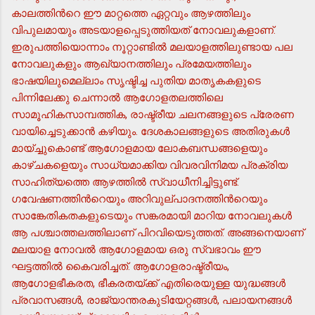
കാലത്തിന്‍റെ ഈ മാറ്റത്തെ ഏറ്റവും ആഴത്തിലും
വിപുലമായും അടയാളപ്പെടുത്തിയത് നോവലുകളാണ്.
ഇരുപത്തിയൊന്നാം നൂറ്റാണ്ടില്‍ മലയാളത്തിലുണ്ടായ പല
നോവലുകളും ആഖ്യാനത്തിലും പ്രമേയത്തിലും
ഭാഷയിലുമെല്ലാം സൃഷ്ടിച്ച പുതിയ മാതൃകകളുടെ
പിന്നിലേക്കു ചെന്നാല്‍ ആഗോളതലത്തിലെ
സാമൂഹികസാമ്പത്തിക, രാഷ്ട്രീയ ചലനങ്ങളുടെ പ്രേരണ
വായിച്ചെടുക്കാന്‍ കഴിയും. ദേശകാലങ്ങളുടെ അതിരുകള്‍
മായ്ച്ചുകൊണ്ട് ആഗോളമായ ലോകബന്ധങ്ങളെയും
കാഴ്ചകളെയും സാധ്യമാക്കിയ വിവരവിനിമയ പ്രക്രിയ
സാഹിത്യത്തെ ആഴത്തില്‍ സ്വാധീനിച്ചിട്ടുണ്ട്.
ഗവേഷണത്തിന്‍റെയും അറിവുല്പാദനത്തിന്‍റെയും
സാങ്കേതികതകളുടെയും സങ്കരമായി മാറിയ നോവലുകള്‍
ആ പശ്ചാത്തലത്തിലാണ് പിറവിയെടുത്തത്. അങ്ങനെയാണ്
മലയാള നോവല്‍ ആഗോളമായ ഒരു സ്വഭാവം ഈ
ഘട്ടത്തില്‍ കൈവരിച്ചത്. ആഗോളരാഷ്ട്രീയം,
ആഗോളഭീകരത, ഭീകരതയ്ക്ക് എതിരെയുള്ള യുദ്ധങ്ങള്‍
പ്രവാസങ്ങള്‍, രാജ്യാന്തരകുടിയേറ്റങ്ങള്‍, പലായനങ്ങള്‍