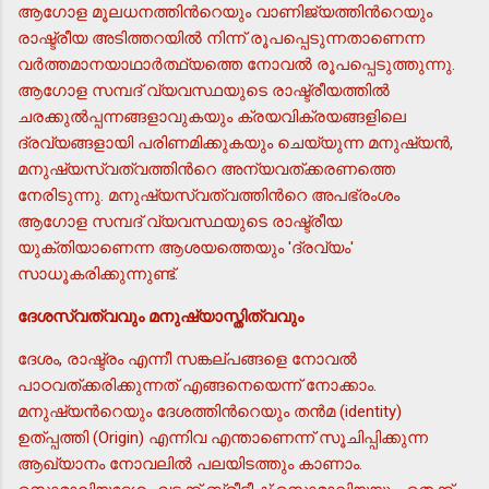
ആഗോള മൂലധനത്തിന്‍റെയും വാണിജ്യത്തിന്‍റെയും
രാഷ്ട്രീയ അടിത്തറയില്‍ നിന്ന് രൂപപ്പെടുന്നതാണെന്ന
വര്‍ത്തമാനയാഥാര്‍ത്ഥ്യത്തെ നോവല്‍ രൂപപ്പെടുത്തുന്നു.
ആഗോള സമ്പദ് വ്യവസ്ഥയുടെ രാഷ്ട്രീയത്തില്‍
ചരക്കുല്‍പ്പന്നങ്ങളാവുകയും ക്രയവിക്രയങ്ങളിലെ
ദ്രവ്യങ്ങളായി പരിണമിക്കുകയും ചെയ്യുന്ന മനുഷ്യന്‍,
മനുഷ്യസ്വത്വത്തിന്‍റെ അന്യവത്ക്കരണത്തെ
നേരിടുന്നു. മനുഷ്യസ്വത്വത്തിന്‍റെ അപഭ്രംശം
ആഗോള സമ്പദ് വ്യവസ്ഥയുടെ രാഷ്ട്രീയ
യുക്തിയാണെന്ന ആശയത്തെയും 'ദ്രവ്യം'
സാധൂകരിക്കുന്നുണ്ട്.
ദേശസ്വത്വവും മനുഷ്യാസ്തിത്വവും
ദേശം, രാഷ്ട്രം എന്നീ സങ്കല്പങ്ങളെ നോവല്‍
പാഠവത്ക്കരിക്കുന്നത് എങ്ങനെയെന്ന് നോക്കാം.
മനുഷ്യന്‍റെയും ദേശത്തിന്‍റെയും തന്‍മ (identity)
ഉത്പ്പത്തി (Origin) എന്നിവ എന്താണെന്ന് സൂചിപ്പിക്കുന്ന
ആഖ്യാനം നോവലില്‍ പലയിടത്തും കാണാം.