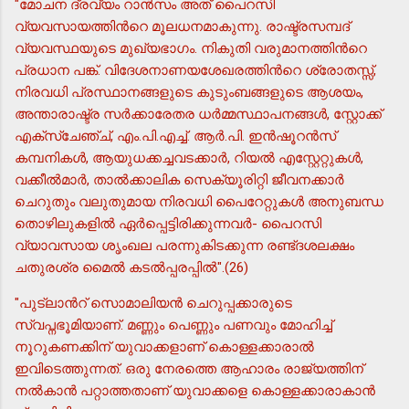
"മോചന ദ്രവ്യം റാന്‍സം അത് പൈറസി
വ്യവസായത്തിന്‍റെ മൂലധനമാകുന്നു. രാഷ്ട്രസമ്പദ്
വ്യവസ്ഥയുടെ മുഖ്യഭാഗം. നികുതി വരുമാനത്തിന്‍റെ
പ്രധാന പങ്ക്. വിദേശനാണയശേഖരത്തിന്‍റെ ശ്രോതസ്സ്,
നിരവധി പ്രസ്ഥാനങ്ങളുടെ കുടുംബങ്ങളുടെ ആശയം,
അന്താരാഷ്ട്ര സര്‍ക്കാരേതര ധര്‍മ്മസ്ഥാപനങ്ങള്‍, സ്റ്റോക്ക്
എക്സ്ചേഞ്ച്, എം.പി.എച്ച്. ആര്‍.പി. ഇന്‍ഷൂറന്‍സ്
കമ്പനികള്‍, ആയുധക്കച്ചവടക്കാര്‍, റിയല്‍ എസ്റ്റേറ്റുകള്‍,
വക്കീല്‍മാര്‍, താല്‍ക്കാലിക സെക്യൂരിറ്റി ജീവനക്കാര്‍
ചെറുതും വലുതുമായ നിരവധി പൈറേറ്റുകള്‍ അനുബന്ധ
തൊഴിലുകളില്‍ ഏര്‍പ്പെട്ടിരിക്കുന്നവര്‍- പൈറസി
വ്യാവസായ ശൃംഖല പരന്നുകിടക്കുന്ന രണ്ട്ദശലക്ഷം
ചതുരശ്ര മൈല്‍ കടല്‍പ്പരപ്പില്‍".(26)
"പുട്ലാന്‍റ് സൊമാലിയന്‍ ചെറുപ്പക്കാരുടെ
സ്വപ്നഭൂമിയാണ്. മണ്ണും പെണ്ണും പണവും മോഹിച്ച്
നൂറുകണക്കിന് യുവാക്കളാണ് കൊള്ളക്കാരാല്‍
ഇവിടെത്തുന്നത്. ഒരു നേരത്തെ ആഹാരം രാജ്യത്തിന്
നല്‍കാന്‍ പറ്റാത്തതാണ് യുവാക്കളെ കൊള്ളക്കാരാകാന്‍