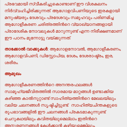
പ്രഭവമായി സ്വീകരിച്ചുകൊണ്ടാണ് ഈ വിശകലനം
നിര്‍വ്വഹിച്ചിരിക്കുന്നത്. ആഗോളവിപണിയുടെ ഇരകളായി
മനുഷ്യരും ദേശവും പ്രദേശവും സമൂഹവും പരിണമിച്ച
ആഗോളീകരണ ചരിത്രത്തിന്‍റെ വ്യാഖ്യാനങ്ങളായി
പ്രാദേശിക നോവലുകള്‍ മാറുന്നുണ്ട് എന്ന നിരീക്ഷണമാണ്
ഈ പഠനം മുന്നോട്ടു വയ്ക്കുന്നത്.
താക്കോല്‍ വാക്കുകള്‍:
ആഗോളനോവല്‍, ആഗോളീകരണം,
ആഗോളവിപണി, ഡിസ്റ്റോപിയ, ദേശം, ദേശരാഷ്ട്രം, ഇര,
ശരീരം.
ആമുഖം
ആഗോളീകരണത്തിന്‍റെ അനന്തരഫലങ്ങള്‍
സാമൂഹ്യജീവിതത്തില്‍ സാരമായ മാറ്റങ്ങള്‍ ഉണ്ടാക്കിയ
കഴിഞ്ഞ കാല്‍നൂറ്റാണ്ട് സാഹിത്യത്തിന്‍റെ മേഖലയിലും
വലിയ ചലനങ്ങള്‍ സൃഷ്ടിച്ചിട്ടുണ്ട്. സാഹിത്യചിന്തകളുടെ
രൂപഭാവങ്ങളില്‍ ഈ ചലനങ്ങള്‍ പ്രകടമാകുന്നുണ്ട്.
ചെറുകഥയിലും കവിതയിലുമെല്ലാം ഇതിന്‍റെ
അനുരണനങ്ങള്‍ കേള്‍ക്കാന്‍ കഴിയുമെങ്കിലും,