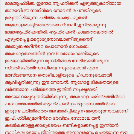
മാമആഫ്രിക്ക. ഇന്തോ ആഫ്രിക്കന്‍ എഴുത്തുകാരിയായ
താരാവിശ്വനാഥിന്‍റെ നോവല്‍ രചനയിലൂടെ
ഉരുത്തിരിയുന്ന ചരിത്രം കേരളം മുതല്‍
ആഗോളരാഷ്ട്രങ്ങള്‍വരെ വ്യാപിച്ചുനില്‍ക്കുന്നു
മാമാആഫ്രിക്കയില്‍. ആഫ്രിക്കന്‍ പശ്ചാത്തലത്തില്‍
എഴുതപ്പെട്ട മറ്റൊരുനോവലാണ് ജുനൈദ്
അബൂബക്കറിന്‍റെ പൊനോന്‍ ഗോംബെ.
ആഗോളതലത്തില്‍ ഇസ്ലാമോഫോബിയുടെ
ഇരയായിത്തീരുന്ന മുസ്ലീങ്ങള്‍ നേരിടേണ്ടിവരുന്ന
സ്വത്വപ്രതിസന്ധിയെ, സുലൈമാന്‍ എന്ന
മത്സ്യബന്ധന തൊഴിലാളിയുടെ പീഡാനുഭവമായി
ആവിഷ്കരിക്കുന്നു ഈ നോവല്‍. ആഗോള ഭീകരതയുടെ
വര്‍ത്തമാന ചരിത്രത്തെ ഇതില്‍ സൂക്ഷ്മമായി
അടയാളപ്പെടുത്തിയിരിക്കുന്നു. ആഗോള ചരിത്രത്തിന്‍റെ
പശ്ചാത്തലത്തില്‍ ആഫ്രിക്കന്‍ ഉപഭൂഖണ്ഡത്തിന്‍റെ
ഇരുണ്ട ചരിത്രത്തെ അവതരിപ്പിക്കുന്ന മറ്റൊരുനോവലാണ്.
ഇ.പി. ശ്രീകുമാറിന്‍റെ ദ്രവ്യം. സോമാലിയന്‍
കടല്‍ക്കൊള്ളക്കാരുടെയും ബന്ദികളാക്കപ്പെട്ട ഇന്ത്യന്‍
നാവികരുടെയും ജീവിതത്തെ അനാവരണം ചെയ്യുന്ന ഈ