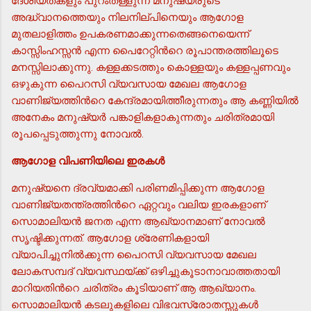
ദേശീയതകളും പുറംതള്ളുന്ന മനുഷ്യരുടെ
അദ്ധ്വാനത്തെയും നിലനില്പിനെയും ആഗോള
മുതലാളിത്തം ഉപകരണമാക്കുന്നതെങ്ങനെയെന്ന്
കാസ്സിംഹസ്സന്‍ എന്ന പൈറേറ്റിന്‍റെ രൂപാന്തരത്തിലൂടെ
മനസ്സിലാക്കുന്നു. കള്ളക്കടത്തും കൊള്ളയും കള്ളപ്പണവും
ഒഴുകുന്ന പൈറസി വ്യവസായ മേഖല ആഗോള
വാണിജ്യത്തിന്‍റെ കേന്ദ്രമായിത്തീരുന്നതും ആ കണ്ണിയില്‍
അനേകം മനുഷ്യര്‍ പങ്കാളികളാകുന്നതും ചരിത്രമായി
രൂപപ്പെടുത്തുന്നു നോവല്‍.
ആഗോള വിപണിയിലെ ഇരകള്‍
മനുഷ്യനെ ദ്രവ്യമാക്കി പരിണമിപ്പിക്കുന്ന ആഗോള
വാണിജ്യതന്ത്രത്തിന്‍റെ ഏറ്റവും വലിയ ഇരകളാണ്
സൊമാലിയന്‍ ജനത എന്ന ആഖ്യാനമാണ് നോവല്‍
സൃഷ്ടിക്കുന്നത്. ആഗോള ശ്രേണികളായി
വ്യാപിച്ചുനില്‍ക്കുന്ന പൈറസി വ്യവസായ മേഖല
ലോകസമ്പദ് വ്യവസ്ഥയ്ക്ക് ഒഴിച്ചുകൂടാനാവാത്തതായി
മാറിയതിന്‍റെ ചരിത്രം കൂടിയാണ് ആ ആഖ്യാനം.
സൊമാലിയന്‍ കടലുകളിലെ വിഭവസ്രോതസ്സുകള്‍