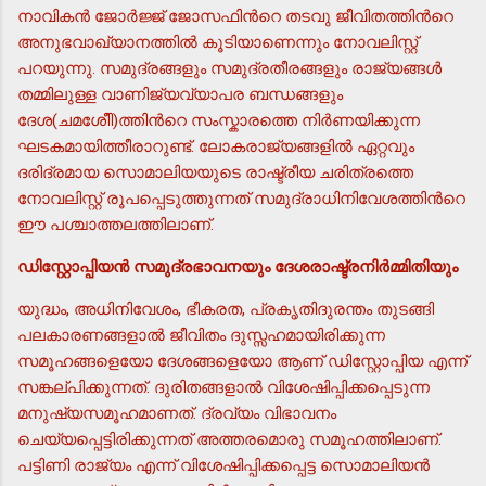
നാവികന്‍ ജോര്‍ജ്ജ് ജോസഫിന്‍റെ തടവു ജീവിതത്തിന്‍റെ
അനുഭവാഖ്യാനത്തില്‍ കൂടിയാണെന്നും നോവലിസ്റ്റ്
പറയുന്നു. സമുദ്രങ്ങളും സമുദ്രതീരങ്ങളും രാജ്യങ്ങള്‍
തമ്മിലുള്ള വാണിജ്യവ്യാപര ബന്ധങ്ങളും
ദേശ(ചമശേീി)ത്തിന്‍റെ സംസ്കാരത്തെ നിര്‍ണയിക്കുന്ന
ഘടകമായിത്തീരാറുണ്ട്. ലോകരാജ്യങ്ങളില്‍ ഏറ്റവും
ദരിദ്രമായ സൊമാലിയയുടെ രാഷ്ട്രീയ ചരിത്രത്തെ
നോവലിസ്റ്റ് രൂപപ്പെടുത്തുന്നത് സമുദ്രാധിനിവേശത്തിന്‍റെ
ഈ പശ്ചാത്തലത്തിലാണ്.
ഡിസ്റ്റോപ്പിയന്‍ സമുദ്രഭാവനയും ദേശരാഷ്ട്രനിര്‍മ്മിതിയും
യുദ്ധം, അധിനിവേശം, ഭീകരത, പ്രകൃതിദുരന്തം തുടങ്ങി
പലകാരണങ്ങളാല്‍ ജീവിതം ദുസ്സഹമായിരിക്കുന്ന
സമൂഹങ്ങളെയോ ദേശങ്ങളെയോ ആണ് ഡിസ്റ്റോപ്പിയ എന്ന്
സങ്കല്പിക്കുന്നത്. ദുരിതങ്ങളാല്‍ വിശേഷിപ്പിക്കപ്പെടുന്ന
മനുഷ്യസമൂഹമാണത്. ദ്രവ്യം വിഭാവനം
ചെയ്യപ്പെട്ടിരിക്കുന്നത് അത്തരമൊരു സമൂഹത്തിലാണ്.
പട്ടിണി രാജ്യം എന്ന് വിശേഷിപ്പിക്കപ്പെട്ട സൊമാലിയന്‍