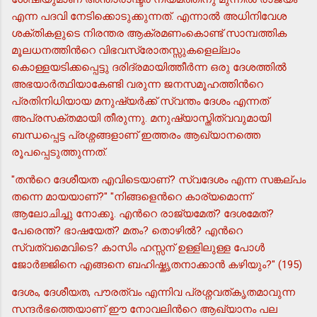
എന്ന പദവി നേടിക്കൊടുക്കുന്നത്. എന്നാല്‍ അധിനിവേശ
ശക്തികളുടെ നിരന്തര ആക്രമണംകൊണ്ട് സാമ്പത്തിക
മൂലധനത്തിന്‍റെ വിഭവസ്രോതസ്സുകളെല്ലാം
കൊള്ളയടിക്കപ്പെട്ടു ദരിദ്രമായിത്തീര്‍ന്ന ഒരു ദേശത്തില്‍
അഭയാര്‍ത്ഥിയാകേണ്ടി വരുന്ന ജനസമൂഹത്തിന്‍റെ
പ്രതിനിധിയായ മനുഷ്യര്‍ക്ക് സ്വന്തം ദേശം എന്നത്
അപ്രസക്തമായി തീരുന്നു. മനുഷ്യാസ്തിത്വവുമായി
ബന്ധപ്പെട്ട പ്രശ്നങ്ങളാണ് ഇത്തരം ആഖ്യാനത്തെ
രൂപപ്പെടുത്തുന്നത്.
"തന്‍റെ ദേശീയത എവിടെയാണ്? സ്വദേശം എന്ന സങ്കല്പം
തന്നെ മായയാണ്?" "നിങ്ങളെന്‍റെ കാര്യമൊന്ന്
ആലോചിച്ചു നോക്കൂ. എന്‍റെ രാജ്യമേത്? ദേശമേത്?
പേരെന്ത്? ഭാഷയേത്? മതം? തൊഴില്‍? എന്‍റെ
സ്വത്വമെവിടെ? കാസിം ഹസ്സന് ഉള്ളിലുള്ള പോള്‍
ജോര്‍ജ്ജിനെ എങ്ങനെ ബഹിഷ്കൃതനാക്കാന്‍ കഴിയും?" (195)
ദേശം, ദേശീയത, പൗരത്വം എന്നിവ പ്രശ്നവത്കൃതമാവുന്ന
സന്ദര്‍ഭത്തെയാണ് ഈ നോവലിന്‍റെ ആഖ്യാനം പല