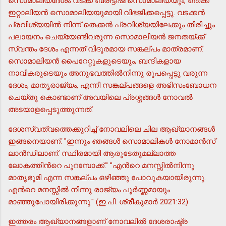
സൊമാലിയദേശം വടക്ക് ബ്രീട്ടീഷ് സൊമാലിയയും, തെക്ക്
ഇറ്റാലിയന്‍ സൊമാലിയയുമായി വിഭജിക്കപ്പെട്ടു. വടക്കന്‍
പ്രവിശ്യയില്‍ നിന്ന് തെക്കന്‍ പ്രവിശ്യയിലേക്കും തിരിച്ചും
പലായനം ചെയ്യേണ്ടിവരുന്ന സൊമാലിയന്‍ ജനതയ്ക്ക്
സ്വന്തം ദേശം എന്നത് വിദൂരമായ സങ്കല്പം മാത്രമാണ്.
സൊമാലിയന്‍ പൈറേറ്റുകളുടെയും, ബന്ദികളായ
നാവികരുടെയും അനുഭവത്തില്‍നിന്നു രൂപപ്പെട്ടു വരുന്ന
ദേശം, മാതൃരാജ്യം, എന്നീ സങ്കല്പങ്ങളെ അഭിസംബോധന
ചെയ്തു കൊണ്ടാണ് അവയിലെ പ്രശ്നങ്ങള്‍ നോവല്‍
അടയാളപ്പെടുത്തുന്നത്.
ദേശസ്വത്വത്തെക്കുറിച്ച് നോവലിലെ ചില ആഖ്യാനങ്ങള്‍
ഇങ്ങനെയാണ്. "ഇന്നും ഞങ്ങള്‍ സൊമാലികള്‍ നോമാന്‍സ്
ലാന്‍ഡിലാണ്. സ്ഥിരമായി ആരുടേതുമല്ലാത്ത
ലോകത്തിന്‍റെ പുറമ്പോക്ക്." "എന്‍റെ മനസ്സില്‍നിന്നു
മാതൃഭൂമി എന്ന സങ്കല്പം ഒഴിഞ്ഞു പോവുകയായിരുന്നു.
എന്‍റെ മനസ്സില്‍ നിന്നു രാജ്യം പൂര്‍ണ്ണമായും
മാഞ്ഞുപോയിരിക്കുന്നു." (ഇ.പി. ശ്രീകുമാര്‍ 2021:32)
ഇത്തരം ആഖ്യാനങ്ങളാണ് നോവലില്‍ ദേശരാഷ്ട്ര