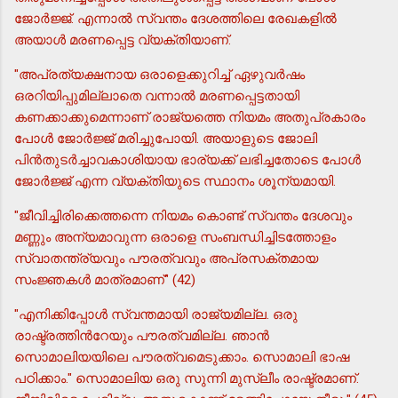
ജോര്‍ജ്ജ്. എന്നാല്‍ സ്വന്തം ദേശത്തിലെ രേഖകളില്‍
അയാള്‍ മരണപ്പെട്ട വ്യക്തിയാണ്.
"അപ്രത്യക്ഷനായ ഒരാളെക്കുറിച്ച് ഏഴുവര്‍ഷം
ഒരറിയിപ്പുമില്ലാതെ വന്നാല്‍ മരണപ്പെട്ടതായി
കണക്കാക്കുമെന്നാണ് രാജ്യത്തെ നിയമം അതുപ്രകാരം
പോള്‍ ജോര്‍ജ്ജ് മരിച്ചുപോയി. അയാളുടെ ജോലി
പിന്‍തുടര്‍ച്ചാവകാശിയായ ഭാര്യക്ക് ലഭിച്ചതോടെ പോള്‍
ജോര്‍ജ്ജ് എന്ന വ്യക്തിയുടെ സ്ഥാനം ശൂന്യമായി.
"ജീവിച്ചിരിക്കെത്തന്നെ നിയമം കൊണ്ട് സ്വന്തം ദേശവും
മണ്ണും അന്യമാവുന്ന ഒരാളെ സംബന്ധിച്ചിടത്തോളം
സ്വാതന്ത്ര്യവും പൗരത്വവും അപ്രസക്തമായ
സംജ്ഞകള്‍ മാത്രമാണ്" (42)
"എനിക്കിപ്പോള്‍ സ്വന്തമായി രാജ്യമില്ല. ഒരു
രാഷ്ട്രത്തിന്‍റേയും പൗരത്വമില്ല. ഞാന്‍
സൊമാലിയയിലെ പൗരത്വമെടുക്കാം. സൊമാലി ഭാഷ
പഠിക്കാം." സൊമാലിയ ഒരു സുന്നി മുസ്ലീം രാഷ്ട്രമാണ്.