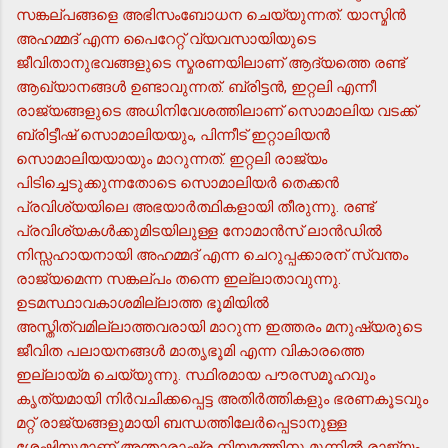
സങ്കല്പങ്ങളെ അഭിസംബോധന ചെയ്യുന്നത്. യാസ്മിന്‍
അഹമ്മദ് എന്ന പൈറേറ്റ് വ്യവസായിയുടെ
ജീവിതാനുഭവങ്ങളുടെ സ്മരണയിലാണ് ആദ്യത്തെ രണ്ട്
ആഖ്യാനങ്ങള്‍ ഉണ്ടാവുന്നത്. ബ്രിട്ടന്‍, ഇറ്റലി എന്നീ
രാജ്യങ്ങളുടെ അധിനിവേശത്തിലാണ് സൊമാലിയ വടക്ക്
ബ്രിട്ടീഷ് സൊമാലിയയും, പിന്നീട് ഇറ്റാലിയന്‍
സൊമാലിയയായും മാറുന്നത്. ഇറ്റലി രാജ്യം
പിടിച്ചെടുക്കുന്നതോടെ സൊമാലിയര്‍ തെക്കന്‍
പ്രവിശ്യയിലെ അഭയാര്‍ത്ഥികളായി തീരുന്നു. രണ്ട്
പ്രവിശ്യകള്‍ക്കുമിടയിലുള്ള നോമാന്‍സ് ലാന്‍ഡില്‍
നിസ്സഹായനായി അഹമ്മദ് എന്ന ചെറുപ്പക്കാരന് സ്വന്തം
രാജ്യമെന്ന സങ്കല്പം തന്നെ ഇല്ലാതാവുന്നു.
ഉടമസ്ഥാവകാശമില്ലാത്ത ഭൂമിയില്‍
അസ്തിത്വമില്ലാത്തവരായി മാറുന്ന ഇത്തരം മനുഷ്യരുടെ
ജീവിത പലായനങ്ങള്‍ മാതൃഭൂമി എന്ന വികാരത്തെ
ഇല്ലായ്മ ചെയ്യുന്നു. സ്ഥിരമായ പൗരസമൂഹവും
കൃത്യമായി നിര്‍വചിക്കപ്പെട്ട അതിര്‍ത്തികളും ഭരണകൂടവും
മറ്റ് രാജ്യങ്ങളുമായി ബന്ധത്തിലേര്‍പ്പെടാനുള്ള
ശേഷിയുമാണ് അന്താരാഷ്ട്ര നിയമത്തിനു മുന്നില്‍ രാജ്യം