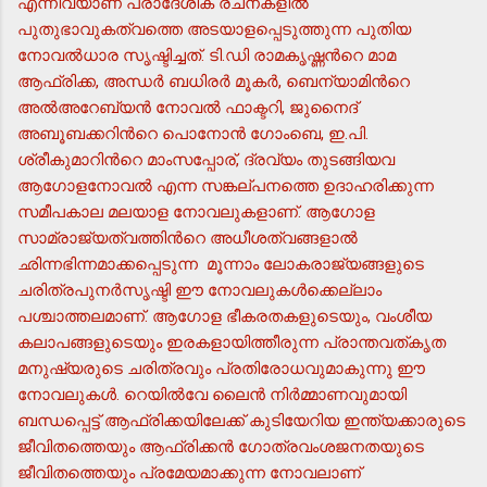
എന്നിവയാണ് പ്രാദേശിക രചനകളില്‍
പുതുഭാവുകത്വത്തെ അടയാളപ്പെടുത്തുന്ന പുതിയ
നോവല്‍ധാര സൃഷ്ടിച്ചത്. ടി.ഡി രാമകൃഷ്ണന്‍റെ മാമ
ആഫ്രിക്ക, അന്ധര്‍ ബധിരര്‍ മൂകര്‍, ബെന്യാമിന്‍റെ
അല്‍അറേബ്യന്‍ നോവല്‍ ഫാക്ടറി, ജുനൈദ്
അബൂബക്കറിന്‍റെ പൊനോന്‍ ഗോംബെ, ഇ.പി.
ശ്രീകുമാറിന്‍റെ മാംസപ്പോര്, ദ്രവ്യം തുടങ്ങിയവ
ആഗോളനോവല്‍ എന്ന സങ്കല്പനത്തെ ഉദാഹരിക്കുന്ന
സമീപകാല മലയാള നോവലുകളാണ്. ആഗോള
സാമ്രാജ്യത്വത്തിന്‍റെ അധീശത്വങ്ങളാല്‍
ഛിന്നഭിന്നമാക്കപ്പെടുന്ന മൂന്നാം ലോകരാജ്യങ്ങളുടെ
ചരിത്രപുനര്‍സൃഷ്ടി ഈ നോവലുകള്‍ക്കെല്ലാം
പശ്ചാത്തലമാണ്. ആഗോള ഭീകരതകളുടെയും, വംശീയ
കലാപങ്ങളുടെയും ഇരകളായിത്തീരുന്ന പ്രാന്തവത്കൃത
മനുഷ്യരുടെ ചരിത്രവും പ്രതിരോധവുമാകുന്നു ഈ
നോവലുകള്‍. റെയില്‍വേ ലൈന്‍ നിര്‍മ്മാണവുമായി
ബന്ധപ്പെട്ട് ആഫ്രിക്കയിലേക്ക് കുടിയേറിയ ഇന്ത്യക്കാരുടെ
ജീവിതത്തെയും ആഫ്രിക്കന്‍ ഗോത്രവംശജനതയുടെ
ജീവിതത്തെയും പ്രമേയമാക്കുന്ന നോവലാണ്