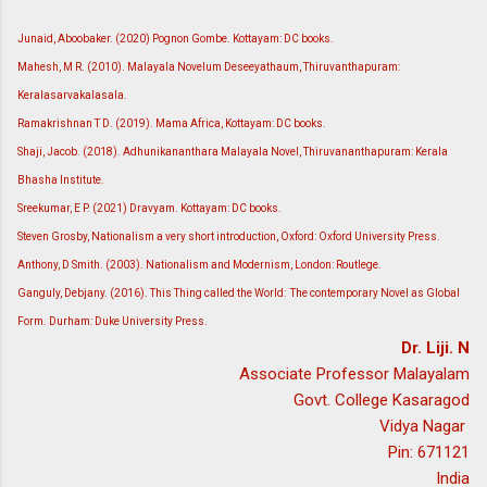
Junaid, Aboobaker. (2020) Pognon Gombe. Kottayam: DC books.
Mahesh, M R. (2010). Malayala Novelum Deseeyathaum, Thiruvanthapuram:
Keralasarvakalasala.
Ramakrishnan T D. (2019). Mama Africa, Kottayam: DC books.
Shaji, Jacob. (2018). Adhunikananthara Malayala Novel, Thiruvananthapuram: Kerala
Bhasha Institute.
Sreekumar, E P. (2021) Dravyam. Kottayam: DC books.
Steven Grosby, Nationalism a very short introduction, Oxford: Oxford University Press.
Anthony, D Smith. (2003). Nationalism and Modernism, London: Routlege.
Ganguly, Debjany. (2016). This Thing called the World: The contemporary Novel as Global
Form. Durham: Duke University Press.
Dr. Liji. N
Associate Professor Malayalam
Govt. College Kasaragod
Vidya Nagar
Pin: 671121
India