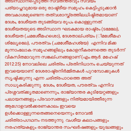
അടിസ്ഥാനപ്പെടുത്തി സ്വതന്ത്രവും സ്വയം
പര്യാപ്തവുമായ ഒരു രാഷ്ട്രീയ സമൂഹം കെട്ടിപ്പടുക്കാന്‍
അവകാശമുണ്ടെന്ന തത്വശാസ്ത്രത്തിലധിഷ്ഠിതമായാണ്
ദേശം, ദേശീയത തുടങ്ങിയവ രൂപം കൊള്ളുന്നത്.
ദേശീയതയുടെ അടിസ്ഥാന ഘടകമായ രാഷ്ട്രം (ടമേലേ),
ദേശീയത (ചമശേീിമഹശാെ), ദേശതാല്പര്യം (ിമശേീിമഹ
ശിലേൃലെേ), പൗരത്വം (ചമശേീിമഹശ്യേ) എന്നിവ മിക്ക
മൂന്നാംലോക സമൂഹങ്ങളിലും കോളനീകരണത്തെ തുടര്‍ന്ന്
വികസിതമാവുന്ന സങ്കല്പനങ്ങളാണ് (എം.ആര്‍. മഹേഷ്
2012:25) നോവലിലെ ചരിത്രം പ്രതിനിധാനം ചെയ്യുന്നത്
ഇവയെയാണ്. ദേശരാഷ്ട്രനിര്‍മ്മിതകള്‍ പുറമ്പോക്കുകള്‍
സൃഷ്ടിക്കുന്നു എന്ന ചരിത്രപാഠത്തെ അത്
സാധൂകരിക്കുന്നു. ദേശം, ദേശീയത, പൗരത്വം എന്നിവ
പ്രശ്നവത്ക്കൃതമാണെന്നും, രാജ്യാന്തര കുടിയേറ്റങ്ങളും
പലായനങ്ങളും പ്രവാസങ്ങളും നിത്യമായിത്തീരുന്ന
ആഗോളവല്‍ക്കരണകാലം ഇവയെ
ഉള്‍ക്കൊള്ളുന്നതെങ്ങനെയെന്നും നോവല്‍
ചരിത്രാപഗഥനം നടത്തുന്നു. വംശീയ കലാപങ്ങളും
നരഹത്യകളും രാജ്യാന്തര സംഘര്‍ഷങ്ങളും യുദ്ധങ്ങളും