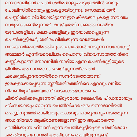
സൊമാലിയന്‍ പെണ്‍ ശരീരങ്ങളും പട്ടാളത്തിന്‍റെയും
പോലീസിന്‍റെയും ഇരകളായിരുന്നു. സൊമാലിയന്‍
പെണ്ണിന്‍റെ വിധിയായിട്ടാണ് ഈ കീഴടക്കലുകളെ സ്വന്തം
സമൂഹം കണ്ടിരുന്നത്. രാജ്യത്തിനകത്തെ വംശീയ
യുദ്ധങ്ങളിലും കലാപങ്ങളിലും ഇരയാക്കപ്പെടുന്ന
പെണ്‍കുട്ടികള്‍, ശരീരം വില്‍ക്കുന്ന വേശ്യകള്‍,
വാടകഗര്‍ഭപാത്രത്തിലൂടെ ലക്ഷങ്ങള്‍ നേടുന്ന സറോഗേറ്റ്
അമ്മമാര്‍ എന്നിവരെല്ലാം പൈറസി വ്യവസായത്തിന്‍റെ
കണ്ണികളാണ്. നോവലില്‍ നാദിയ എന്ന പെണ്‍കുട്ടിയുടെ
ജീവിതം അനാവരണം ചെയ്യുന്നത് പെണ്‍
ചരക്കുല്‍പ്പാദനത്തിന്‍റെ സന്ദര്‍ഭത്തെയാണ്.
ഇരകളാക്കപ്പെടുന്ന സ്ത്രീശരീരത്തിന്‍റെ ഏറ്റവും വലിയ
വിപണിമൂല്യമായാണ് വാടകഗര്‍ഭധാരണം
ചിത്രീകരിക്കപ്പെടുന്നത്. ക്രൂരമായ ലൈംഗിക പീഡനമായും
ഹിംസയായും മാറുന്ന പെണ്‍ലിംഗഛേദം സൊമാലിയന്‍
പെണ്ണിനുമേല്‍ രാജ്യവും വംശവും പൗരുഷവും നടത്തുന്ന
അധിനിവേശ ആക്രമണങ്ങളാണ്. ഈ ആചാരത്തെ
എതിര്‍ക്കുന്ന ഫിലാന്‍ എന്ന പെണ്‍കുട്ടിയുടെ പ്രതിരോധ
ചരിത്രവും നോവല്‍ ആഖ്യാനം ചെയ്യുന്നുണ്ട്.