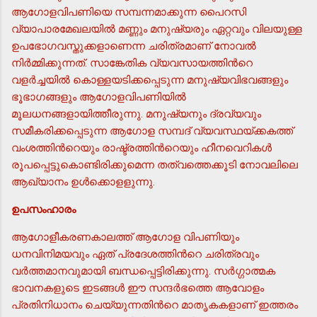
ആഗോളവിപണിയെ സമ്പന്നമാക്കുന്ന പൈറസി
വ്യാപാരമേഖലയില്‍ മണ്ണും മനുഷ്യരും ഏറ്റവും വിലയുള്ള
ഉപഭോഗവസ്തുക്കളാണെന്ന ചരിത്രമാണ് നോവല്‍
നിര്‍മ്മിക്കുന്നത്. സാങ്കേതിക വ്യവസായത്തിന്‍റെ
വളര്‍ച്ചയില്‍ കൊള്ളയടിക്കപ്പെടുന്ന മനുഷ്യവിഭവങ്ങളും
ഭൂഭാഗങ്ങളും ആഗോളവിപണിയില്‍
മൂലധനങ്ങളായിത്തീരുന്നു. മനുഷ്യനും ദ്രവ്യവും
സമീകരിക്കപ്പെടുന്ന ആഗോള സമ്പദ് വ്യവസ്ഥയ്ക്കകത്ത്
വംശത്തിന്‍റെയും രാഷ്ട്രത്തിന്‍റെയും ഹീനവെറികള്‍
രൂപപ്പെട്ടുകൊണ്ടിരിക്കുമെന്ന തത്വത്തെക്കൂടി നോവലിലെ
ആഖ്യാനം ഉള്‍ക്കൊളളുന്നു.
ഉപസംഹാരം
ആഗോളീകരണകാലത്ത് ആഗോള വിപണിയും
ധനവിനിമയവും ഏത് പ്രദേശത്തിന്‍റെ ചരിത്രവും
വര്‍ത്തമാനവുമായി ബന്ധപ്പെട്ടിരിക്കുന്നു. സര്‍ഗ്ഗാത്മക
ഭാവനകളുടെ ഇടങ്ങള്‍ ഈ സന്ദര്‍ഭത്തെ ആവോളം
പ്രതിനിധാനം ചെയ്യുന്നതിന്‍റെ മാതൃകകളാണ് ഇത്തരം