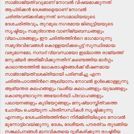
സാമ്രാജ്യത്വവുമാണ് നോവല്‍ വിഷയമാക്കുന്നത്.
ആഫ്രിക്കന്‍ ദേശങ്ങളെയാണ് നോവല്‍
ചരിത്രവത്ക്കരിക്കുന്നത്. സൊമാലിയയുടെ
ദേശചരിത്രവും, തുറമുഖ നഗരമായ ജിബൂട്ടിയയുടെ
സൃഷ്ടിയും സമുദ്രാന്തര വാണിജ്യബന്ധങ്ങളും
വ്യാപാരങ്ങളും ഈ ചരിത്രത്തിന്‍റെ ഭാഗമാവുന്നു.
സമുദ്രവിഭവങ്ങള്‍ കൊള്ളയടിക്കപ്പെട്ട് സുസ്ഥിരമായ
വരുമാനമോ, സമ്പദ് വ്യവസ്ഥയോ ഇല്ലാത്ത രാജ്യത്ത്
മനുഷ്യര്‍ അതിജീവിക്കുന്നതിന് കണ്ടെത്തിയ മാര്‍ഗ്ഗം
കാലാന്തരത്തില്‍ ലോകരാഷ്ട്രങ്ങള്‍ക്ക് ഭീഷണമായ
സാമ്രാജ്യത്വശക്തിയായി പരിണമിച്ചു എന്ന
ചരിത്രപാഠത്തിന്‍റെ ആഖ്യാനം നോവല്‍ ഉള്‍ക്കൊള്ളുന്നു.
ആഭ്യന്തര കലഹങ്ങളും വംശീയ കലാപങ്ങളും യുദ്ധങ്ങളും
കൊണ്ടുണ്ടാവുന്ന അഭയാര്‍ത്ഥി പ്രവാഹങ്ങളും
പലായനങ്ങളും കുടിയേറ്റങ്ങളും മനുഷ്യാസ്തിത്വത്തെ
ചോദ്യം ചെയ്യുന്ന പ്രതിസന്ധികള്‍ സൃഷ്ടിക്കുന്നു
എന്നതും ദേശചരിത്രത്തിന്‍റെ നിര്‍മ്മിതിയിലൂടെ നോവല്‍
മുന്നോട്ട്വെയ്ക്കുന്നു. ദേശം, ദേശീയത, പൗരത്വം തുടങ്ങിയ
സങ്കല്പനങ്ങള്‍ മാനവികതയെ ദൂരീകരിക്കുന്ന രാഷ്ട്രീയ