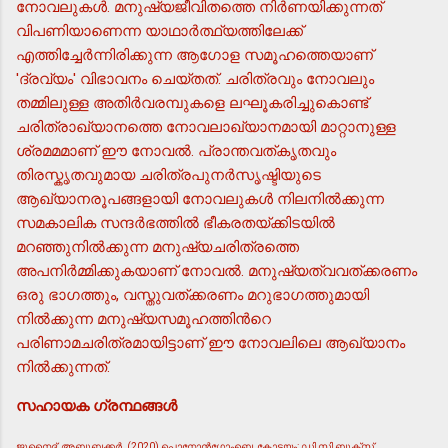
നോവലുകള്‍. മനുഷ്യജീവിതത്തെ നിര്‍ണയിക്കുന്നത്
വിപണിയാണെന്ന യാഥാര്‍ത്ഥ്യത്തിലേക്ക്
എത്തിച്ചേര്‍ന്നിരിക്കുന്ന ആഗോള സമൂഹത്തെയാണ്
'ദ്രവ്യം' വിഭാവനം ചെയ്തത്. ചരിത്രവും നോവലും
തമ്മിലുള്ള അതിര്‍വരമ്പുകളെ ലഘൂകരിച്ചുകൊണ്ട്
ചരിത്രാഖ്യാനത്തെ നോവലാഖ്യാനമായി മാറ്റാനുള്ള
ശ്രമമമാണ് ഈ നോവല്‍. പ്രാന്തവത്കൃതവും
തിരസ്കൃതവുമായ ചരിത്രപുനര്‍സൃഷ്ടിയുടെ
ആഖ്യാനരൂപങ്ങളായി നോവലുകള്‍ നിലനില്‍ക്കുന്ന
സമകാലിക സന്ദര്‍ഭത്തില്‍ ഭീകരതയ്ക്കിടയില്‍
മറഞ്ഞുനില്‍ക്കുന്ന മനുഷ്യചരിത്രത്തെ
അപനിര്‍മ്മിക്കുകയാണ് നോവല്‍. മനുഷ്യത്വവത്ക്കരണം
ഒരു ഭാഗത്തും, വസ്തുവത്ക്കരണം മറുഭാഗത്തുമായി
നില്‍ക്കുന്ന മനുഷ്യസമൂഹത്തിന്‍റെ
പരിണാമചരിത്രമായിട്ടാണ് ഈ നോവലിലെ ആഖ്യാനം
നില്‍ക്കുന്നത്.
സഹായക ഗ്രന്ഥങ്ങള്‍
ജുനൈദ്, അബൂബക്കര്‍. (2020) പൊനോന്‍ഗോംബെ, കോട്ടയം: ഡി സി ബുക്സ്.