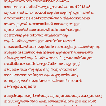
സമൂഹമാണ് ഈ നോവലിന്‍റെ വിഷയം.
ലോകമന:സാക്ഷിക്ക് ഞെട്ടലുണ്ടാക്കി കൊണ്ട് 2013 ല്‍
പുറത്തിറക്കിയ 'സൊമാലിക്കുവിശക്കുന്നു' എന്ന ചിത്രം
സൊമാലിയുടെ ദാരിദ്ര്യത്തിന്‍റെ ഭീകരാവസ്ഥയെ
രേഖപ്പെടുത്തി. സൊമാലിയന്‍ ജനതയുടെ ഈ
ദുരവസ്ഥയ്ക്ക് കാരണമായിത്തീര്‍ന്നത് കോളനി
രാജ്യങ്ങളുടെ നിരന്തര ആക്രമണവും
ആധിപത്യവുമാണ്. ഈ അധിനിവേശങ്ങള്‍
സൊമാലിയയിലെ സമുദ്രതീരദേശങ്ങളിലൂടെയായിരുന്നു.
സമുദ്ര വിഭവങ്ങള്‍ കൊള്ളയടിച്ചുകൊണ്ട് രാജ്യത്തെ
കീഴ്പ്പെടുത്തി ആധിപത്യം സ്ഥാപിച്ചുകൊണ്ടിരിക്കുന്ന
അധിനിവേശ ശക്തികളോട് നിരന്തരം ഏറ്റുമുട്ടി
അരാജകത്വം സൃഷ്ടിച്ച ഒരു സമൂഹത്തിന്‍റെ
ശോച്യാവസ്ഥയിലൂടെ രൂപപ്പെടുത്തിയ ഒരു
ഡിസ്റ്റോപ്പിയന്‍ സമുദ്രഭാവനയിലാണ് നോവല്‍
ആവിഷ്കരിച്ചിട്ടുള്ളത്.
സമുദ്രവും സമുദ്രതീരവും തുറമുഖ നഗരവും ചേരുന്ന ഒരു
ഭൂമിശാസ്ത്രത്തിന്‍റെ പശ്ചാത്തലത്തിലാണ് ഈ നോവല്‍