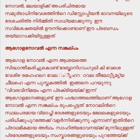
നോവല്‍, മലയാളിക്ക് അപരിചിതമായ
സമുദ്രാധിനിവേശത്തിന്‍റെ ഡിസ്റ്റോപ്പിയന്‍ ഭാവനയിലൂടെ
ദേശചരിത്ര നിര്‍മ്മിതി സാധ്യമാക്കുന്നു. ഈ
സവിശേഷതയില്‍ ഊന്നിക്കൊണ്ടാണ് ഈ പ്രബന്ധം
തയ്യാറാക്കിയിട്ടുള്ളത്.
ആഗോളനോവല്‍ എന്ന സങ്കല്പം
ആഗോള നോവല്‍ എന്ന ആശയത്തെ
സിദ്ധാന്തീകരിച്ചുകൊണ്ട് ദേബ്ജാനിഗാംഗുലി കി വേശെ
വേശിഴ രമഹഹലറ വേല ംീൃഹറ.: ഠവല രീിലോുീൃമൃ്യ
ചീ്ലഹെ എന്ന പുസ്തകത്തില്‍ ഇങ്ങനെ പറയുന്നു:
"വിവരവിനിമയം എന്ന പ്രക്രിയയ്ക്ക് ഇന്ന്
ആഗോളമാനങ്ങളുണ്ട്. ഈ പശ്ചാത്തലത്തിലാണ് ആഗോള
നോവല്‍ എന്ന സങ്കല്പം രൂപപ്പെട്ടത്. നോവലിന്‍റെ
സ്ഥലപരമായ വ്യാപ്തി ദേശങ്ങളുടെയും മേഖലകളുടെയും
പരിധിക്കുപുറത്തേക്ക് വളര്‍ന്നിരിക്കുന്നു എന്നാണ് ഇതിന്‍റെ
പ്രാഥമികമായ അര്‍ഥം. സാഹിത്യഭാവനയ്ക്ക് മുന്നിലുള്ളത്
പ്രദേശങ്ങളുടെയും സംസ്കാരങ്ങളുടെയും പുറത്തേയ്ക്ക്