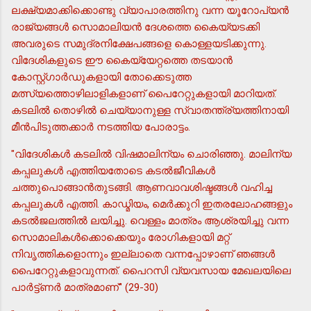
ലക്ഷ്യമാക്കിക്കൊണ്ടു വ്യാപാരത്തിനു വന്ന യൂറോപ്യന്‍
രാജ്യങ്ങള്‍ സൊമാലിയന്‍ ദേശത്തെ കൈയ്യടക്കി
അവരുടെ സമുദ്രനിക്ഷേപങ്ങളെ കൊള്ളയടിക്കുന്നു.
വിദേശികളുടെ ഈ കൈയ്യേറ്റത്തെ തടയാന്‍
കോസ്റ്റ്ഗാര്‍ഡുകളായി തോക്കെടുത്ത
മത്സ്യത്തൊഴിലാളികളാണ് പൈറേറ്റുകളായി മാറിയത്.
കടലില്‍ തൊഴില്‍ ചെയ്യാനുള്ള സ്വാതന്ത്ര്യത്തിനായി
മീന്‍പിടുത്തക്കാര്‍ നടത്തിയ പോരാട്ടം.
"വിദേശികള്‍ കടലില്‍ വിഷമാലിന്യം ചൊരിഞ്ഞു. മാലിന്യ
കപ്പലുകള്‍ എത്തിയതോടെ കടല്‍ജീവികള്‍
ചത്തുപൊങ്ങാന്‍തുടങ്ങി. ആണവാവശിഷ്ടങ്ങള്‍ വഹിച്ച
കപ്പലുകള്‍ എത്തി. കാഡ്മിയം, മെര്‍ക്കുറി ഇതരലോഹങ്ങളും
കടല്‍ജലത്തില്‍ ലയിച്ചു. വെള്ളം മാത്രം ആശ്രയിച്ചു വന്ന
സൊമാലികള്‍ക്കൊക്കെയും രോഗികളായി മറ്റ്
നിവൃത്തികളൊന്നും ഇല്ലാതെ വന്നപ്പോഴാണ് ഞങ്ങള്‍
പൈറേറ്റുകളാവുന്നത്. പൈറസി വ്യവസായ മേഖലയിലെ
പാര്‍ട്ട്ണര്‍ മാത്രമാണ്" (29-30)