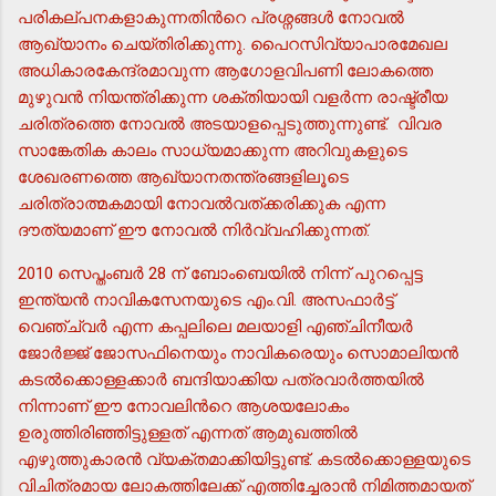
പരികല്പനകളാകുന്നതിന്‍റെ പ്രശ്നങ്ങള്‍ നോവല്‍
ആഖ്യാനം ചെയ്തിരിക്കുന്നു. പൈറസിവ്യാപാരമേഖല
അധികാരകേന്ദ്രമാവുന്ന ആഗോളവിപണി ലോകത്തെ
മുഴുവന്‍ നിയന്ത്രിക്കുന്ന ശക്തിയായി വളര്‍ന്ന രാഷ്ട്രീയ
ചരിത്രത്തെ നോവല്‍ അടയാളപ്പെടുത്തുന്നുണ്ട്. വിവര
സാങ്കേതിക കാലം സാധ്യമാക്കുന്ന അറിവുകളുടെ
ശേഖരണത്തെ ആഖ്യാനതന്ത്രങ്ങളിലൂടെ
ചരിത്രാത്മകമായി നോവല്‍വത്ക്കരിക്കുക എന്ന
ദൗത്യമാണ് ഈ നോവല്‍ നിര്‍വ്വഹിക്കുന്നത്.
2010 സെപ്തംബര്‍ 28 ന് ബോംബെയില്‍ നിന്ന് പുറപ്പെട്ട
ഇന്ത്യന്‍ നാവികസേനയുടെ എം.വി. അസഫാര്‍ട്ട്
വെഞ്ച്വര്‍ എന്ന കപ്പലിലെ മലയാളി എഞ്ചിനീയര്‍
ജോര്‍ജ്ജ് ജോസഫിനെയും നാവികരെയും സൊമാലിയന്‍
കടല്‍ക്കൊള്ളക്കാര്‍ ബന്ദിയാക്കിയ പത്രവാര്‍ത്തയില്‍
നിന്നാണ് ഈ നോവലിന്‍റെ ആശയലോകം
ഉരുത്തിരിഞ്ഞിട്ടുള്ളത് എന്നത് ആമുഖത്തില്‍
എഴുത്തുകാരന്‍ വ്യക്തമാക്കിയിട്ടുണ്ട്. കടല്‍ക്കൊള്ളയുടെ
വിചിത്രമായ ലോകത്തിലേക്ക് എത്തിച്ചേരാന്‍ നിമിത്തമായത്