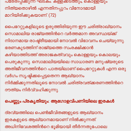
പ്രേരിപ്പിക്കുന്ന ഘടകം. കള്ളക്കടത്തും, കൊള്ളയും
നിത്യതൊഴില്‍ എന്നതിനപ്പുറം വിനോദമായി
മാറിയിരിക്കുകയാണ്. (72)
പൈറേറ്റുകളിലൂടെ ഉരുത്തിരിയുന്ന ഈ ചരിത്രാഖ്യാനം
സൊമാലിയ രാജ്യത്തിന്‍റെ വര്‍ത്തമാന അവസ്ഥയ്ക്ക്
നിദാനമായ രാഷ്ട്രീയമായി നോവല്‍ വിഭാവനം ചെയ്യുന്നു.
ഭരണകൂടത്തിന് രാജ്യത്തെ സംരക്ഷിക്കാന്‍
കഴിയാത്തിടത്ത് അരാജകത്വവും കൊള്ളയും കൊലയും
പെരുകുന്നു. സൊമാലിയയിലെ സാധാരണ മനുഷ്യരുടെ
അതിജീവനത്തിന്‍റെ പാതയിലാണ് പൈറേറ്റുകള്‍ എന്ന ഒരു
വര്‍ഗം സൃഷ്ടിക്കപ്പെട്ടതെന്ന ആഖ്യാനം
നിര്‍മ്മിക്കുന്നതിലൂടെ നോവല്‍ ചരിത്രവത്ക്കരണത്തിന്‍റെ
ദൗത്യം നിര്‍വ്വഹിക്കുന്നു.
പെണ്ണും പ്രകൃതിയും: ആഗോളവിപണിയിലെ ഇരകള്‍
ദ്രവ്യത്തിലെ പെണ്‍ജീവിതങ്ങളുടെ ആഖ്യാനം
ഇരകളുടെ ആഖ്യാനമായാണ് നില്‍ക്കുന്നത്.
അധിനിവേശത്തിന്‍റെ ഭൂമിയായി തീര്‍ന്നതുപോലെ