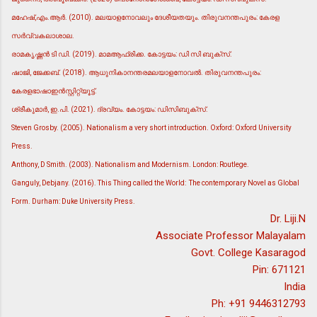
മഹേഷ്,എം.ആര്‍. (2010). മലയാളനോവലും ദേശീയതയും. തിരുവനന്തപുരം: കേരള
സര്‍വ്വകലാശാല.
രാമകൃഷ്ണന്‍ ടി ഡി. (2019). മാമആഫ്രിക്ക. കോട്ടയം: ഡി സി ബുക്സ്.
ഷാജി, ജേക്കബ്. (2018). ആധുനികാനന്തരമലയാളനോവല്‍. തിരുവനന്തപുരം:
കേരളഭാഷാഇന്‍സ്റ്റിറ്റ്യൂട്ട്.
ശ്രീകുമാര്‍, ഇ.പി. (2021). ദ്രവ്യം. കോട്ടയം: ഡിസിബുക്സ്.
Steven Grosby. (2005). Nationalism a very short introduction. Oxford: Oxford University
Press.
Anthony, D Smith. (2003). Nationalism and Modernism. London: Routlege.
Ganguly, Debjany. (2016). This Thing called the World: The contemporary Novel as Global
Form. Durham: Duke University Press.
Dr. Liji.N
Associate Professor Malayalam
Govt. College Kasaragod
Pin: 671121
India
Ph: +91 9446312793