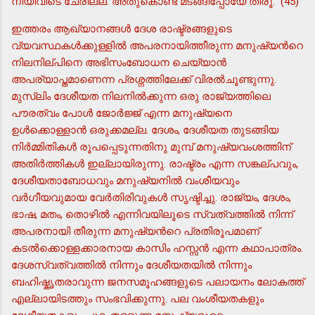
നീയിവിടെ ചേരില്ല. അതുകൊണ്ട് മടങ്ങിപ്പോയേ തീരൂ." (45)
ഇത്തരം ആഖ്യാനങ്ങള്‍ ദേശ രാഷ്ട്രങ്ങളുടെ
വ്യവസ്ഥകള്‍ക്കുള്ളില്‍ അപരനായിത്തീരുന്ന മനുഷ്യന്‍റെ
നിലനില്പിനെ അഭിസംബോധന ചെയ്യാന്‍
അപര്യാപ്തമാണെന്ന പ്രശ്നത്തിലേക്ക് വിരല്‍ചൂണ്ടുന്നു.
മുസ്ലിം ദേശീയത നിലനില്‍ക്കുന്ന ഒരു രാജ്യത്തിലെ
പൗരത്വം പോള്‍ ജോര്‍ജ്ജ് എന്ന മനുഷ്യനെ
ഉള്‍ക്കൊള്ളാന്‍ ഒരുക്കമല്ല. ദേശം, ദേശീയത തുടങ്ങിയ
നിര്‍മ്മിതികള്‍ രൂപപ്പെടുന്നതിനു മുമ്പ് മനുഷ്യവംശത്തിന്
അതിര്‍ത്തികള്‍ ഇല്ലായിരുന്നു. രാഷ്ട്രം എന്ന സങ്കല്പവും,
ദേശീയതാബോധവും മനുഷ്യനില്‍ വംശീയവും
വര്‍ഗീയവുമായ വേര്‍തിരിവുകള്‍ സൃഷ്ടിച്ചു. രാജ്യം, ദേശം,
ഭാഷ, മതം, തൊഴില്‍ എന്നിവയിലൂടെ സ്വത്വത്തില്‍ നിന്ന്
അപരനായി തീരുന്ന മനുഷ്യന്‍റെ പ്രതിരൂപമാണ്
കടല്‍ക്കൊള്ളക്കാരനായ കാസിം ഹസ്സന്‍ എന്ന കഥാപാത്രം.
ദേശസ്വത്വത്തില്‍ നിന്നും ദേശീയതയില്‍ നിന്നും
ബഹിഷ്കൃതരാവുന്ന ജനസമൂഹങ്ങളുടെ പലായനം ലോകത്ത്
എല്ലായിടത്തും സംഭവിക്കുന്നു. പല വംശീയതകളും