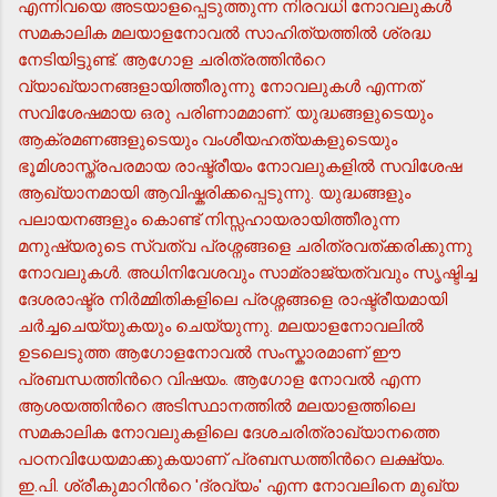
എന്നിവയെ അടയാളപ്പെടുത്തുന്ന നിരവധി നോവലുകള്‍
സമകാലിക മലയാളനോവല്‍ സാഹിത്യത്തില്‍ ശ്രദ്ധ
നേടിയിട്ടുണ്ട്. ആഗോള ചരിത്രത്തിന്‍റെ
വ്യാഖ്യാനങ്ങളായിത്തീരുന്നു നോവലുകള്‍ എന്നത്
സവിശേഷമായ ഒരു പരിണാമമാണ്. യുദ്ധങ്ങളുടെയും
ആക്രമണങ്ങളുടെയും വംശീയഹത്യകളുടെയും
ഭൂമിശാസ്ത്രപരമായ രാഷ്ട്രീയം നോവലുകളില്‍ സവിശേഷ
ആഖ്യാനമായി ആവിഷ്കരിക്കപ്പെടുന്നു. യുദ്ധങ്ങളും
പലായനങ്ങളും കൊണ്ട് നിസ്സഹായരായിത്തീരുന്ന
മനുഷ്യരുടെ സ്വത്വ പ്രശ്നങ്ങളെ ചരിത്രവത്ക്കരിക്കുന്നു
നോവലുകള്‍. അധിനിവേശവും സാമ്രാജ്യത്വവും സൃഷ്ടിച്ച
ദേശരാഷ്ട്ര നിര്‍മ്മിതികളിലെ പ്രശ്നങ്ങളെ രാഷ്ട്രീയമായി
ചര്‍ച്ചചെയ്യുകയും ചെയ്യുന്നു. മലയാളനോവലില്‍
ഉടലെടുത്ത ആഗോളനോവല്‍ സംസ്കാരമാണ് ഈ
പ്രബന്ധത്തിന്‍റെ വിഷയം. ആഗോള നോവല്‍ എന്ന
ആശയത്തിന്‍റെ അടിസ്ഥാനത്തില്‍ മലയാളത്തിലെ
സമകാലിക നോവലുകളിലെ ദേശചരിത്രാഖ്യാനത്തെ
പഠനവിധേയമാക്കുകയാണ് പ്രബന്ധത്തിന്‍റെ ലക്ഷ്യം.
ഇ.പി. ശ്രീകുമാറിന്‍റെ 'ദ്രവ്യം' എന്ന നോവലിനെ മുഖ്യ