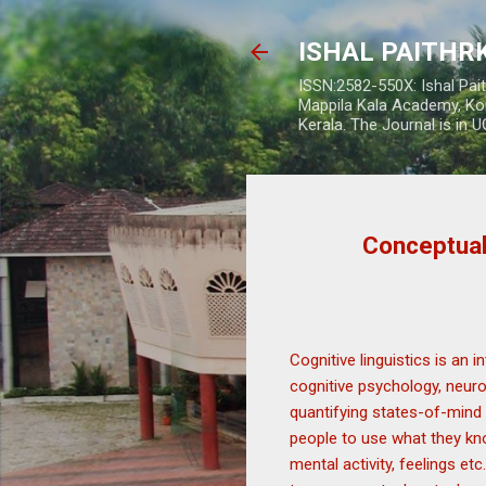
ISHAL PAITH
ISSN:2582-550X: Ishal Pai
Mappila Kala Academy, Ko
Kerala. The Journal is in 
Conceptual
Cognitive linguistics is an 
cognitive psychology, neuros
quantifying states-of-mind 
people to use what they kno
mental activity, feelings e