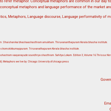
to refer metaphor. Conceptual metaphors are common in our day to
y conceptual metaphors and language performance of the market a
istics, Metaphors, Language discourse, Language performativity of 
ym : Dhaishanika bhashaashasthram amukham. Thiruvananthapuram:Kerala bhasha institute.
 chomskikkumappuram. Triruvanathapuram:Kerala bhasha institute.
shastram vaayanayude soundhrya shasthram. Sahitya Lokam. Edition 3, Volume 16.Thrissur:Ke
).Metaphors we live by. Chicago: University of chicago press
Gover
Ema