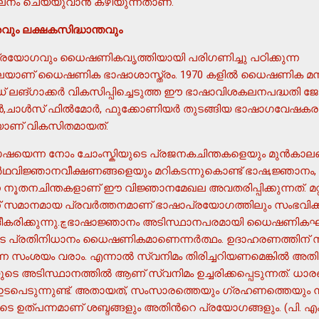
ലനം ചെയ്യുവാന്‍ കഴിയുന്നതാണ്.
ം ലക്ഷകസിദ്ധാന്തവും
രയോഗവും ധൈഷണികവൃത്തിയായി പരിഗണിച്ചു പഠിക്കുന്ന
യാണ് ധൈഷണിക ഭാഷാശാസ്ത്രം. 1970 കളില്‍ ധൈഷണിക മനഃശാ
് ലങ്ഗാക്കര്‍ വികസിപ്പിച്ചെടുത്ത ഈ ഭാഷാവിശകലനപദ്ധതി ജോ
്‍,ചാള്‍സ് ഫില്‍മോര്‍, ഫുക്കോണിയര്‍ തുടങ്ങിയ ഭാഷാഗവേഷക
ടെയാണ് വികസിതമായത്.
ഭാഷയെന്ന നോം ചോംസ്കിയുടെ പ്രജനകചിന്തകളെയും മുന്‍കാല
്‍ഥവിജ്ഞാനവീക്ഷണങ്ങളെയും മറികടന്നുകൊണ്ട് ഭാഷ,ജ്ഞാനം, 
്ന നൂതനചിന്തകളാണ് ഈ വിജ്ഞാനമേഖല അവതരിപ്പിക്കുന്നത്. മറ്
 സമാനമായ പ്രവര്‍ത്തനമാണ് ഭാഷാപ്രയോഗത്തിലും സംഭവിക
യി ധൈഷണികഘടനയാകുന്നു. വാക്യ-
െ പ്രതിനിധാനം ധൈഷണികമാണെന്നര്‍ത്ഥം. ഉദാഹരണത്തിന് സ്
ന സംശയം വരാം. എന്നാല്‍ സ്വനിമം തിരിച്ചറിയണമെങ്കില്‍ അത
അടിസ്ഥാനത്തില്‍ ആണ് സ്വനിമം ഉച്ചരിക്കപ്പെടുന്നത്. ധാ
ഇടപെടുന്നുണ്ട്. അതായത്, സംസാരത്തെയും ഗ്രഹണത്തെയും നിയന
ത്പന്നമാണ് ശബ്ദങ്ങളും അതിന്‍റെ പ്രയോഗങ്ങളും. (പി. എം. ഗ