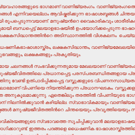
വ്യവഹാരങ്ങളുടെ ഭാഗമാണ് വാണിജ്യരംഗം. വാണിജ്യരംഗത
ങ്ങള്‍ എന്നിവയെല്ലാം ആവിഷ്കരിക്കുന്ന ഭാഷാശബ്ദങ്ങള്‍ ചിന
 രൂപപ്പെടുന്നവയാണ്. മനുഷ്യന്‍റെ വൈകാരികവും ശാരീരി
യി ബന്ധപ്പെട്ട് മലയാളഭാഷയില്‍ ഉപയോഗിക്കപ്പെടുന്ന ഭാഷ
ു ലക്ഷകസിദ്ധാന്തത്തിന്‍റെ അടിസ്ഥാനത്തില്‍ വിശകലനം ചെയ
ഷണികഭാഷാശാസ്ത്രം, ലക്ഷകസിദ്ധാന്തം, വാണിജ്യമേഖലയി
വങ്ങളും, ലക്ഷകങ്ങളും പ്രകൃതിയും.
മായ ചലനങ്ങള്‍ സംഭവിക്കുന്നതുമായ മേഖലയാണ് വാണിജ്യരംഗം
ഷ്യജീവിതത്തിലെ പ്രധാനപ്പെട്ട പരസ്പരബന്ധിതങ്ങളായ പ്രവ
നു വേണ്ടി ഉത്പാദിപ്പിക്കപ്പെട്ട വസ്തുക്കളുടെ വിപണനസാധ
ട്. ലാഭമാണ് വിപണിയെ നിയന്ത്രിക്കുന്ന പ്രധാനഘടകം. വസ്തുക്ക
നുകൂലമാക്കുന്നു. ഏതെങ്കിലും തരത്തില്‍ വിപണിയുടെ ഭ
 നിലനില്‍ക്കുവാന്‍ കഴിയില്ല. സ്വാഭാവികമായും വാണിജ്
്ങള്‍ മനുഷ്യജീവിതത്തിന്‍റെ ചിന്തയെയും പ്രവൃത്തിയെയും സ്
ിക്രയങ്ങളുടെ സ്വഭാവത്തെ സൂചിപ്പിക്കുവാന്‍ മലയാളഭാഷയി
ിക്കാറുണ്ട്. ഇത്തരം പദങ്ങളെ ധൈഷണിക ഭാഷാശാസ്ത്രത്തില