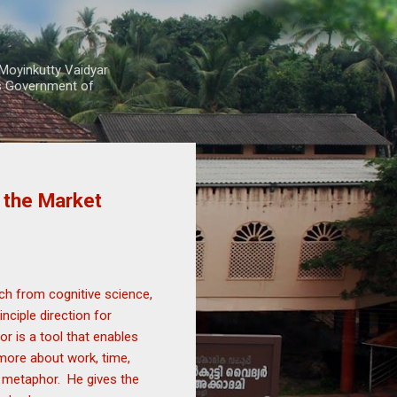
Moyinkutty Vaidyar
rs Government of
 the Market
rch from cognitive science,
inciple direction for
or is a tool that enables
more about work, time,
f metaphor. He gives the