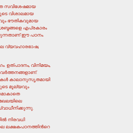
്തെ സവിശേഷമായ
്തയുടെ വിശാലമായ
കവും ഭൗതികവുമായ
ാശബ്ദങ്ങളെ എപ്രകാരം
്യുന്നതാണ് ഈ പഠനം.
ലെ വ്യവഹാരഭാഷ,
. ഉത്പാദനം, വിനിമയം,
ര്‍ത്തനങ്ങളാണ്.
്യതകള്‍ കാലാനുസൃതമായി
ളുടെ മൂല്യവും
ാഗമാകാതെ
യമേഖലയിലെ
വാധീനിക്കുന്നു.
ല്‍ നിരവധി
െ ലക്ഷകപഠനത്തിന്‍റെ