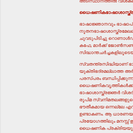
അടിസ്ഥാനത്തില്‍ വിശക
ധൈഷണികഭാഷാശാസ്ത്രവു
ഭാഷാജ്ഞാനവും ഭാഷാപ്
നൂതനഭാഷാശാസ്ത്രമേഖല
ചുവടുപിടിച്ചു റൊണാള്‍ഡ
കഫേ, മാര്‍ക്ക് ജോണ്‍സണ
സിദ്ധാന്തചര്‍ച്ചകളിലൂ
സ്വതന്ത്രസിദ്ധിയാണ് 
യുക്തിഭദ്രമല്ലാത്ത അര
പരസ്പരം ബന്ധിപ്പിക്കുന
ധൈഷണികവൃത്തികള്‍ക്ക്
ഭാഷാശാസ്ത്രജ്ഞര്‍ വിശദീകരിക്കുന്നു.ڇഭാഷാജ്ഞാനം അടിസ്ഥാനപരമാ
രൂപിമ സ്വനിമതലങ്ങളുട
ഭൗതീകമായ ഒന്നല്ലേ എന്
ഉണ്ടാകണം. ആ ധാരണയുടെ 
പ്രയോഗത്തിലും മനസ്സ് 
ധൈഷണിക പ്രക്രിയയുടെ ഉ