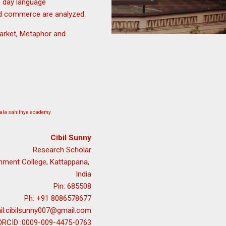
 day language
nd commerce are analyzed.
market, Metaphor and
rala sahithya academy
Cibil Sunny
Research Scholar
nment College, Kattappana,
India
Pin: 685508
Ph: +91 8086578677
il:cibilsunny007@gmail.com
ORCID :0009-009-4475-0763