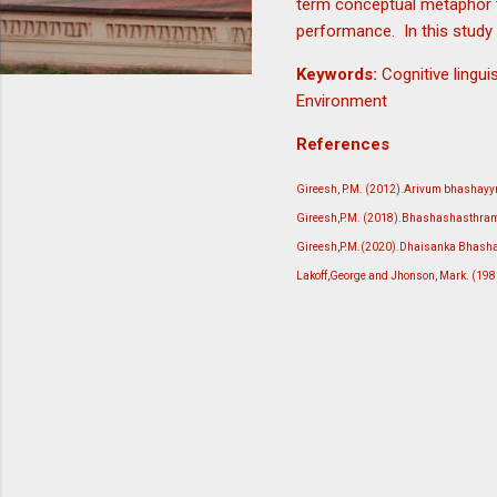
term conceptual metaphor 
performance. In this stud
Keywords:
Cognitive lingu
Environment
References
Gireesh, P.M. (2012).Arivum bhashay
Gireesh,P.M. (2018).Bhashashasthram
Gireesh,P.M.(2020).Dhaisanka Bhasha
Lakoff,George and Jhonson, Mark. (1986