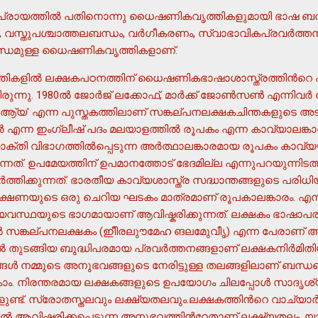
ിപ്രായത്തില്‍ പതിനൊന്നു ധൈഷണികവൃത്തികളുമായി ഭാഷ ബന്ധപ
വസ്തുപശ്ചാത്തലബന്ധം, വര്‍ഗീകരണം, സ്വാഭാവികപ്രവര്‍ത്ത
ന്ധമുള്ള ധൈഷണികവൃത്തികളാണ്.
കളില്‍ ലക്ഷകപഠനത്തിന് ധൈഷണികഭാഷാശാസ്ത്രത്തിന്‍റെ 
ുന്നു. 1980ല്‍ ജോര്‍ജ് ലക്കോഫ്, മാര്‍ക്ക് ജോണ്‍സണ്‍ എന്നിവര്‍
ആ്യ' എന്ന പുസ്തകത്തിലാണ് സങ്കല്പനലക്ഷകചിന്തകളുടെ അ
്റഫര്‍ എന്ന ഇംഗ്ലീഷ് പദം മലയാളത്തില്‍ രൂപകം എന്ന കാവ്യാലങ്
മ്യോക്തി വിഭാഗത്തില്‍പ്പെടുന്ന അര്‍ത്ഥാലങ്കാരമായ രൂപകം ക
ന്നത്. ഉപമേയത്തിന് ഉപമാനത്തോട് ഭേദമില്ല എന്നുപറയുന്നിടത
‍ത്തിക്കുന്നത്. ഭാരതീയ കാവ്യശാസ്ത്ര സദ്ധാന്തങ്ങളുടെ പരിധ
ക്ഷണയുടെ ഒരു ചെറിയ ഘടകം മാത്രമാണ് രൂപകാലങ്കാരം. എന്ന
യവസ്ഥയുടെ ഭാഗമായാണ് ആവിഷ്കരിക്കുന്നത്. ലക്ഷകം ഭാഷാപരത
സങ്കല്പനലക്ഷകം (ഇീിരലുൗമേഹ ങലമേുവീൃ) എന്ന പേരാണ് അദ്ദ
‍ തുടങ്ങിയ ബുദ്ധിപരമായ പ്രവര്‍ത്തനങ്ങളാണ് ലക്ഷകനിര്‍മിതി
കാം. നിരന്തരമായ ലക്ഷകങ്ങളുടെ ഉപയോഗം ചിലപ്പോള്‍ സാദൃശ്യ
ങളുണ്ട്. സ്രോതസ്തലവും ലക്ഷ്യതലവും.ലക്ഷകത്തിന്‍റെ വാച്യാര്
്‍ ആവിഷ്കരിക്കപ്പെടുന്ന അനുഭവത്തിന്‍റേതാണ് ലക്ഷ്യതലം. യാ