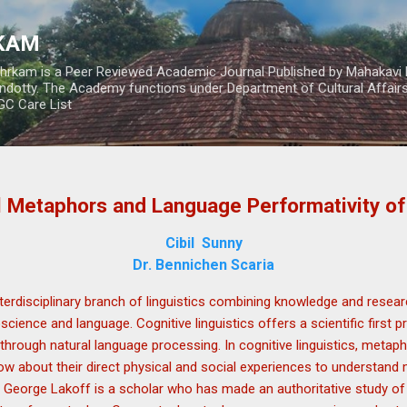
Skip to main content
RKAM
thrkam is a Peer Reviewed Academic Journal Published by Mahakavi 
ndotty. The Academy functions under Department of Cultural Affai
UGC Care List
 Metaphors and Language Performativity of
Cibil Sunny
Dr. Bennichen Scaria
interdisciplinary branch of linguistics combining knowledge and resea
cience and language. Cognitive linguistics offers a scientific first pr
through natural language processing. In cognitive linguistics, metaph
w about their direct physical and social experiences to understand 
tc. George Lakoff is a scholar who has made an authoritative study o