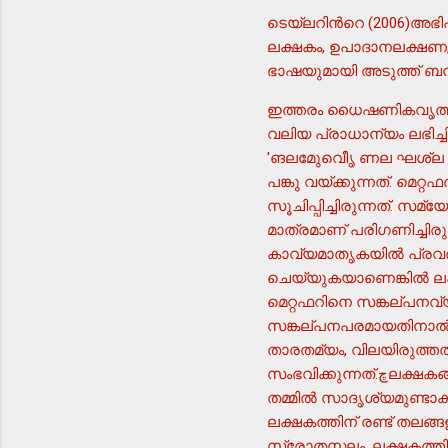
ടെയ്ലറിന്‍റെ (2006)അഭ
ലക്ഷകം, ഉപാദാനലക്ഷണ, 
ഭാഷയുമായി അടുത്ത് ബ
ഇത്തരം ധൈഷണികവൃത്തി
വലിയ പ്രാധാന്യം ലഭിച്ചിര
'ങലമേുവീൃെ ണല ഘശ്ല 
പങ്കു വയ്ക്കുന്നത്. മെറ
സൂചിപ്പിച്ചിരുന്നത്. സ
മാത്രമാണ് പരിഗണിച്ചിരു
കാവ്യമാതൃകയില്‍ പ്രവര്
ചെയ്യുകയാണെങ്കില്‍ ല
മെറ്റഫറിനെ സങ്കല്പനവ്
സങ്കല്പനപരമായതിനാല്‍ 
താരതമ്യം, വിലയിരുത്തല്
സംഭവിക്കുന്നത്.ڇലക്ഷകങ്ങള്‍ നമ്മുടെ അനുഭവങ്ങളുടെ നേരിട്ടുള്ള തലങ്ങളിലാണ് ബന്ധപ്പെടുന്നത്. ആ തലങ്ങള്‍
തമ്മില്‍ സാദൃശ്യമുണ്ടാ
ലക്ഷകത്തിന് രണ്ട് തലങ്
സ്രോതസ്തലം. ലക്ഷകത്തില