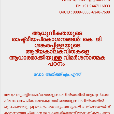
Email: ajithms77@gmail.com
Ph: +91 9447116833
ORCID : 0009-0006-6340-7600
ആധുനികതയുടെ
രാഷ്ട്രീയപ്രകാശനങ്ങള്‍: കെ. ജി.
ശങ്കരപ്പിള്ളയുടെ
ആദ്യകാലകവിതകളെ
ആധാരമാക്കിയുള്ള വിമര്‍ശനാത്മക
പഠനം
ഡോ. അജിത്ത് എം.എസ്
അറുപതുകളിലാണ് മലയാളസാഹിത്യത്തില്‍ ആധുനികത
പ്രസ്ഥാനം പ്രബലമാകുന്നത്. മലയാളസാഹിത്യത്തില്‍
രൂപപരമായും ഉള്ളടക്കപരമായും ഭാവുകത്വപരിണാമത്തിന്
കാരണമായ പ്രധാന ഘടകങ്ങളിലൊന്ന് ആധുനികത എന്ന