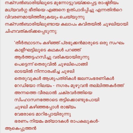
നക്സല്‍ബാരിയിലൂടെ മുന്നോട്ടുവയ്ക്കപ്പെട്ട രാഷ്ട്രീയം
മധ്യവര്‍ഗ്ഗ ഭീതിയെ എങ്ങനെ ഉത്പാദിപ്പിച്ചു എന്നതിന്‍റെ
വിവരണമായിത്തീരുകയും ചെയ്യുന്നു
നക്സല്‍ബാരിയിലുണ്ടായ കലാപം കവിതയില്‍ ചുഴലിയായി
ചിഹ്നവത്കരിക്കപ്പെടുന്നു:
'തീര്‍ത്ഥാടനം കഴിഞ്ഞ് പ്രഭുക്കന്‍മാരുടെ ഒരു സംഘം
കാളീഘട്ടിലൂടെ കഥകള്‍ പറഞ്ഞ്
ആര്‍ത്തട്ടഹസിച്ചു വരികയായിരുന്നു
പെട്ടെന്ന് തെരുവില്‍ ചുഴലിപൊങ്ങി
ഓടയില്‍ നിന്നാരംഭിച്ച ചുഴലി
തെരുവുകള്‍ ആശുപത്രികള്‍ ജലസംഭരണികള്‍
റേഡിയോ നിലയം - നഗരം മുഴുവന്‍ തല്ലിത്തകര്‍ത്ത്
അന്നത്തെ വീരലാല്‍ ചക്രവര്‍ത്തിയെ
സിംഹാസനത്തോടെ തട്ടിക്കൊണ്ടുപോയി
ചുഴലി കഴിഞ്ഞപ്പോള്‍ രാജ്യം
വേരോടെ മാറിപ്പോയിരുന്നു
ഭരണം നിയമം മര്യാദകള്‍ രാപകലുകള്‍-
ആകെപ്പുത്തന്‍