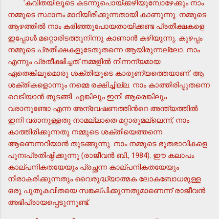
'കവിതയിലൂടെ കടന്നുപൊയ്ക്കഴിയുമ്പോഴേക്കും നാം
നമ്മുടെ സ്ഥാനം മാറിയിരിക്കുന്നതായി കാണുന്നു. നമ്മുടെ
ആഴത്തില്‍ നാം കരിഞ്ഞുപോയതായിക്കണ്ട പ്രതീക്ഷകളെ
ഇപ്പോള്‍ മറ്റൊരിടത്തുനിന്നു കാണാന്‍ കഴിയുന്നു. കുഴപ്പം
നമ്മുടെ പ്രതീക്ഷകളുടേതുതന്നെ ആയിരുന്നല്ലോ. നാം
എന്നും പ്രതീക്ഷിച്ചത് നമ്മളില്‍ നിന്നന്യമായ
ഏതെങ്കിലുമൊരു ശക്തിയുടെ കാരുണ്യത്തെയാണ്. ആ
ശക്തികളൊന്നും നമ്മെ രക്ഷിച്ചില്ല. നാം കാത്തിരിപ്പുതന്നെ
വെടിയാന്‍ തുടങ്ങി. എങ്കിലും ഇനി ആരെങ്കിലും
വരാനുണ്ടോ എന്ന അന്വേഷണത്തിന്‍റെ അന്ത്യത്തില്‍
ഇനി വരാനുള്ളതു നാമല്ലാതെ മറ്റാരുമല്ലെന്ന്, നാം
കാത്തിരിക്കുന്നതു നമ്മുടെ ശക്തിയെത്തന്നെ
ആണെന്നറിയാന്‍ തുടങ്ങുന്നു. നാം നമ്മുടെ ഭൂതഭാവികളെ
പുനഃപ്രതിഷ്ഠിക്കുന്നു (രാജീവന്‍ ബി., 1984). ഈ കലാപം
കാല്പനികതയേയും പ്രച്ഛന്ന കാല്പനികതയേയും
നിരാകരിക്കുന്നതും വൈരുദ്ധ്യാത്മക ലോകബോധമുള്ള
ഒരു പുതുകവിതയെ സങ്കല്പിക്കുന്നതുമാണെന്ന് രാജീവന്‍
അഭിപ്രായപ്പെടുന്നുണ്ട്.