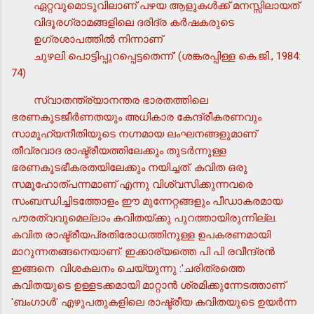
ഏറ്റവുമൊടുവിലാണ് പഴയ ആളുകള്‍ക്ക് മനസ്സിലായത്
വിദൂരഗ്രാമങ്ങളിലെ ദരിദ്ര കര്‍ഷകരുടെ
ഉഗ്രശാപത്തില്‍ നിന്നാണ്
ചുഴലി പൊട്ടിപ്പുറപ്പെട്ടതെന്ന്' (ശങ്കരപ്പിള്ള കെ.ജി., 1984:
74)
സ്വാതന്ത്ര്യാനന്തര ഭാരതത്തിലെ
ഭരണകൂടജീര്‍ണതയും അധികാര കേന്ദ്രീകരണവും
സാമൂഹ്യനീതിയുടെ നഗ്നമായ ലംഘനങ്ങളുമാണ്
തീവ്രവാദ രാഷ്ട്രീയത്തിലേക്കും തുടര്‍ന്നുള്ള
ഭരണകൂടഭീകരതയിലേക്കും നയിച്ചത്. കവിത ഒരു
സമൂഹോത്പന്നമാണ് എന്നു വിശ്വസിക്കുന്നവരെ
സംബന്ധിച്ചിടത്തോളം ഈ മുന്നേറ്റങ്ങളും പീഡാകരമായ
പൗരത്വവുമെല്ലാം കവിതയ്ക്കു പുറത്തായിരുന്നില്ല.
കവിത രാഷ്ട്രീയപ്രതിരോധത്തിനുള്ള ഉപകരണമായി
മാറുന്നതങ്ങനെയാണ്. ഇക്കാര്യത്തെ പി പി രവീന്ദ്രന്‍
ഇങ്ങനെ വിശകലനം ചെയ്യുന്നു :'ചരിത്രത്തെ
കവിതയുടെ ഉള്ളടക്കമായി മാറ്റാന്‍ ശ്രമിക്കുന്നേടത്താണ്
'ബംഗാള്‍' എഴുപതുകളിലെ രാഷ്ട്രീയ കവിതയുടെ ഉയര്‍ന്ന