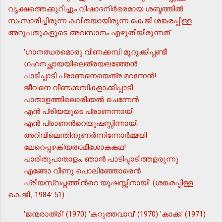
വൃക്ഷത്തെക്കുറിച്ചും വിഷാദനിര്‍ഭരമായ ശബ്ദത്തില്‍
സംസാരിച്ചിരുന്ന കവിതയായിരുന്ന കെ.ജി.ശങ്കരപ്പിള്ള
അറുപതുകളുടെ അവസാനം എഴുതിയിരുന്നത്.
'ഗാനഝരമൊരു വീണക്കമ്പി മുറുക്കിപ്പണ്ടീ
ഗഹനച്ഛായയിലെത്രയലഞ്ഞേന്‍.
പാടിപ്പാടി പ്രാണനെയെത്ര മറന്നേന്‍!
ജീവനെ വീണക്കമ്പികളാക്കിപ്പാടി
പാതാളത്തിലൊരിക്കല്‍ ചെന്നേന്‍
എന്‍ പ്രിയയുടെ പ്രാണന്നായി
എന്‍ പ്രാണന്‍റെയുഷസ്സിന്നായി.
അറിവീലെന്തിനുണര്‍ന്നിന്നോര്‍മ്മയി
ലേറെപ്പഴകിയതാമീശോകകഥ!
പാരിതുപാതാളം, ഞാന്‍ പാടിപ്പാടിത്തളരുന്നു
എങ്ങോ വീണു പൊലിഞ്ഞോരെന്‍
പ്രിയസ്വപ്നത്തിന്‍റെ യുഷസ്സിനായി' (ശങ്കരപ്പിള്ള
കെ.ജി., 1984: 51)
'ജന്മരാത്രി' (1970) 'കറുത്തവാവ്' (1970) 'കാക്ക' (1971)