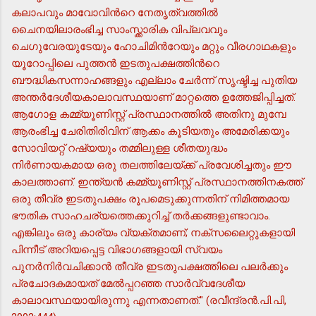
കലാപവും മാവോവിന്‍റെ നേതൃത്വത്തില്‍
ചൈനയിലാരംഭിച്ച സാംസ്ക്കാരിക വിപ്ലവവും
ചെഗുവേരയുടേയും ഹോചിമിന്‍റേയും മറ്റും വീരഗാഥകളും
യൂറോപ്പിലെ പുത്തന്‍ ഇടതുപക്ഷത്തിന്‍റെ
ബൗദ്ധികസന്നാഹങ്ങളും എല്ലാം ചേര്‍ന്ന് സൃഷ്ടിച്ച പുതിയ
അന്തര്‍ദേശീയകാലാവസ്ഥയാണ് മാറ്റത്തെ ഉത്തേജിപ്പിച്ചത്.
ആഗോള കമ്മ്യൂണിസ്റ്റ് പ്രസ്ഥാനത്തില്‍ അതിനു മുമ്പേ
ആരംഭിച്ച ചേരിതിരിവിന് ആക്കം കൂടിയതും അമേരിക്കയും
സോവിയറ്റ് റഷ്യയും തമ്മിലുള്ള ശീതയുദ്ധം
നിര്‍ണായകമായ ഒരു തലത്തിലേയ്ക്ക് പ്രവേശിച്ചതും ഈ
കാലത്താണ്. ഇന്ത്യന്‍ കമ്മ്യൂണിസ്റ്റ് പ്രസ്ഥാനത്തിനകത്ത്
ഒരു തീവ്ര ഇടതുപക്ഷം രൂപമെടുക്കുന്നതിന് നിമിത്തമായ
ഭൗതിക സാഹചര്യത്തെക്കുറിച്ച് തര്‍ക്കങ്ങളുണ്ടാവാം.
എങ്കിലും ഒരു കാര്യം വ്യക്തമാണ്; നക്സലൈറ്റുകളായി
പിന്നീട് അറിയപ്പെട്ട വിഭാഗങ്ങളായി സ്വയം
പുനര്‍നിര്‍വചിക്കാന്‍ തീവ്ര ഇടതുപക്ഷത്തിലെ പലര്‍ക്കും
പ്രചോദകമായത് മേല്‍പ്പറഞ്ഞ സാര്‍വ്വദേശീയ
കാലാവസ്ഥയായിരുന്നു എന്നതാണത്." (രവീന്ദ്രന്‍.പി.പി,