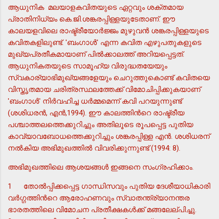
ആധുനിക മലയാളകവിതയുടെ ഏറ്റവും ശക്തമായ
പ്രാതിനിധ്യം കെ.ജി.ശങ്കരപ്പിള്ളയുടേതാണ്. ഈ
കാലയളവിലെ രാഷ്ട്രീയോര്‍ജ്ജം മുഴുവന്‍ ശങ്കരപ്പിള്ളയുടെ
കവിതകളിലുണ്ട്. 'ബംഗാള്‍' എന്ന കവിത എഴുപതുകളുടെ
മുഖ്യപ്രതീകമായാണ് പില്‍ക്കാലത്ത് അറിയപ്പെട്ടത്.
ആധുനികതയുടെ സാമൂഹ്യ വിരുദ്ധതയേയും
സ്വകാര്യാഭിമുഖ്യങ്ങളേയും ചെറുത്തുകൊണ്ട് കവിതയെ
വിസ്തൃതമായ ചരിത്രസ്ഥലത്തേക്ക് വിമോചിപ്പിക്കുകയാണ്
'ബംഗാള്‍' നിര്‍വഹിച്ച ധര്‍മ്മമെന്ന് കവി പറയുന്നുണ്ട്
(ശശിധരന്‍, എന്‍,1994). ഈ കാലത്തിന്‍റെ രാഷ്ട്രീയ
പശ്ചാത്തലത്തെക്കുറിച്ചും അതിലൂടെ രൂപപ്പെട്ട പുതിയ
കാവ്യാവബോധത്തെക്കുറിച്ചും ശങ്കരപ്പിള്ള എന്‍. ശശിധരന്
നല്‍കിയ അഭിമുഖത്തില്‍ വിവരിക്കുന്നുണ്ട് (1994: 8).
അഭിമുഖത്തിലെ ആശയങ്ങള്‍ ഇങ്ങനെ സംഗ്രഹിക്കാം.
1
തോല്‍പ്പിക്കപ്പെട്ട ഗാന്ധിസവും പുതിയ ദേശീയാധികാരി
വര്‍ഗ്ഗത്തിന്‍റെ ആരോഹണവും സ്വാതന്ത്ര്യാനന്തര
ഭാരതത്തിലെ വിമോചന പ്രതീക്ഷകള്‍ക്ക് മങ്ങലേല്പിച്ചു.