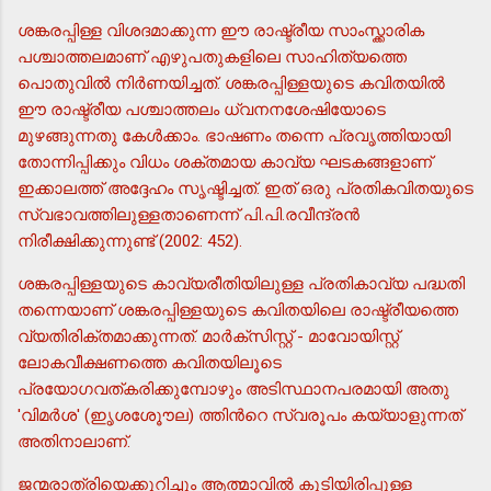
ശങ്കരപ്പിള്ള വിശദമാക്കുന്ന ഈ രാഷ്ട്രീയ സാംസ്ക്കാരിക
പശ്ചാത്തലമാണ് എഴുപതുകളിലെ സാഹിത്യത്തെ
പൊതുവില്‍ നിര്‍ണയിച്ചത്. ശങ്കരപ്പിള്ളയുടെ കവിതയില്‍
ഈ രാഷ്ട്രീയ പശ്ചാത്തലം ധ്വനനശേഷിയോടെ
മുഴങ്ങുന്നതു കേള്‍ക്കാം. ഭാഷണം തന്നെ പ്രവൃത്തിയായി
തോന്നിപ്പിക്കും വിധം ശക്തമായ കാവ്യ ഘടകങ്ങളാണ്
ഇക്കാലത്ത് അദ്ദേഹം സൃഷ്ടിച്ചത്. ഇത് ഒരു പ്രതികവിതയുടെ
സ്വഭാവത്തിലുള്ളതാണെന്ന് പി.പി.രവീന്ദ്രന്‍
നിരീക്ഷിക്കുന്നുണ്ട് (2002: 452).
ശങ്കരപ്പിള്ളയുടെ കാവ്യരീതിയിലുള്ള പ്രതികാവ്യ പദ്ധതി
തന്നെയാണ് ശങ്കരപ്പിള്ളയുടെ കവിതയിലെ രാഷ്ട്രീയത്തെ
വ്യതിരിക്തമാക്കുന്നത്. മാര്‍ക്സിസ്റ്റ് - മാവോയിസ്റ്റ്
ലോകവീക്ഷണത്തെ കവിതയിലൂടെ
പ്രയോഗവത്കരിക്കുമ്പോഴും അടിസ്ഥാനപരമായി അതു
'വിമര്‍ശ' (ഇൃശശേൂൗല) ത്തിന്‍റെ സ്വരൂപം കയ്യാളുന്നത്
അതിനാലാണ്.
ജന്മരാത്രിയെക്കുറിച്ചും ആത്മാവില്‍ കുടിയിരിപ്പുള്ള