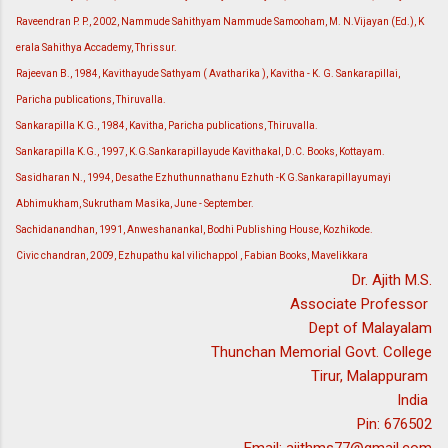
Raveendran P. P., 2002, Nammude Sahithyam Nammude Samooham, M. N.Vijayan (Ed.), K
erala Sahithya Accademy, Thrissur.
Rajeevan B., 1984, Kavithayude Sathyam ( Avatharika ), Kavitha - K. G. Sankarapillai,
Paricha publications, Thiruvalla.
Sankarapilla K.G., 1984, Kavitha, Paricha publications, Thiruvalla.
Sankarapilla K.G., 1997, K.G.Sankarapillayude Kavithakal, D.C. Books, Kottayam.
Sasidharan N., 1994, Desathe Ezhuthunnathanu Ezhuth -K G.Sankarapillayumayi
Abhimukham, Sukrutham Masika, June - September.
Sachidanandhan, 1991, Anweshanankal, Bodhi Publishing House, Kozhikode.
Civic chandran, 2009, Ezhupathu kal vilichappol , Fabian Books, Mavelikkara
Dr. Ajith M.S.
Associate Professor
Dept of Malayalam
Thunchan Memorial Govt. College
Tirur, Malappuram
India
Pin: 676502