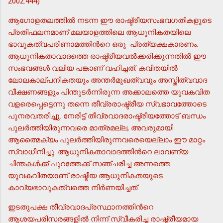
2002:444)
ആഗോളതലത്തില്‍ നടന്ന ഈ രാഷ്ട്രീയസംഭവഗതികളുടെ
പ്രതിഫലനമാണ് മലയാളത്തിലെ ആധുനികതയിലെ
ഭാവുകത്വപരിണാമത്തിന്‍റെ ഒരു പ്രത്യക്ഷകാരണം.
ആധുനികതാവാദത്തെ രാഷ്ട്രീയവല്‍ക്കരിക്കുന്നതില്‍ ഈ
സംഭവങ്ങള്‍ വലിയ പങ്കാണ് വഹിച്ചത്. കവിതയില്‍
ലോലകാല്പനികതയും അന്തര്‍മുഖത്വവും അസ്തിത്വവാദ
വീക്ഷണങ്ങളും പിന്തുടര്‍ന്നിരുന്ന അക്കാലത്തെ യുവകവിത
വളരെപ്പെട്ടെന്നു തന്നെ തീവ്രരാഷ്ട്രീയ സ്വഭാവത്തോടെ
പുനരവതരിച്ചു. നേരിട്ട് തീവ്രവാദരാഷ്ട്രീയത്തോട് ബന്ധം
പുലര്‍ത്തിയിരുന്നവരെ മാത്രമല്ല, അവരുമായി
ആത്മൈക്യം പുലര്‍ത്തിയിരുന്നവരെയെല്ലാം ഈ മാറ്റം
സ്വാധീനിച്ചു. ആധുനികതാവാദത്തിന്‍റെ ലാവണ്യ
ചിന്തകള്‍ക്ക് പുറത്തേക്ക് സഞ്ചരിച്ച അന്നത്തെ
യുവകവിതയാണ് രാഷ്ടീയ ആധുനികതയുടെ
കാവ്യഭാവുകത്വത്തെ നിര്‍ണയിച്ചത്.
ഇടതുപക്ഷ തീവ്രവാദപ്രസ്ഥാനത്തിന്‍റെ
ആശയപരിസരങ്ങളില്‍ നിന്ന് സ്വീകരിച്ച രാഷ്ട്രീയമായ