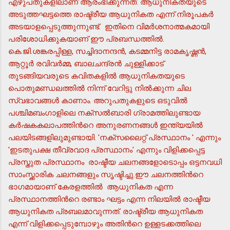
എഴുപതുകളിലാണ് ആരംഭിക്കുന്നത്. ആധുനികതയുടെ
അടുത്തഘട്ടത്തെ രാഷ്ട്രീയ ആധുനികത എന്ന് നിരൂപകര്‍
അടയാളപ്പെടുത്തുന്നുണ്ട്. ഇതിനെ വിമര്‍ശനാത്മകമായി
പരിശോധിക്കുകയാണ് ഈ പ്രബന്ധത്തില്‍.
കെ.ജി.ശങ്കരപ്പിള്ള, സച്ചിദാനന്ദന്‍, കടമ്മനിട്ട രാമകൃഷ്ണന്‍,
ആറ്റൂര്‍ രവിവര്‍മ്മ, ബാലചന്ദ്രന്‍ ചുള്ളിക്കാട്
തുടങ്ങിയവരുടെ കവിതകളില്‍ ആധുനികതയുടെ
പൊതുമണ്ഡലത്തില്‍ നിന്ന് വേറിട്ടു നില്‍ക്കുന്ന ചില
സ്വഭാവങ്ങള്‍ കാണാം. അറുപതുകളുടെ ഒടുവില്‍
പശ്ചിമബംഗാളിലെ നക്സല്‍ബാരി ഗ്രാമത്തിലുണ്ടായ
കര്‍ഷകകലാപത്തിന്‍റെ അനുരണനങ്ങള്‍ ഇന്ത്യയില്‍
പലയിടങ്ങളിലുമുണ്ടായി. 'നക്സലൈറ്റ് പ്രസ്ഥാനം ' എന്നും
'ഇടതുപക്ഷ തീവ്രവാദ പ്രസ്ഥാനം' എന്നും വിളിക്കപ്പെട്ട
പ്രസ്തുത പ്രസ്ഥാനം രാഷ്ടീയ ചലനങ്ങളോടൊപ്പം ഒട്ടനവധി
സാംസ്ക്കാരിക ചലനങ്ങളും സൃഷ്ടിച്ചു.ഈ ചലനത്തിന്‍റെ
ഭാഗമായാണ് കേരളത്തില്‍ ആധുനികത എന്ന
പ്രസ്ഥാനത്തിന്‍റെ രണ്ടാം ഘട്ടം എന്ന നിലയില്‍ രാഷ്ടീയ
ആധുനികത പ്രബലമാവുന്നത്. രാഷ്ട്രീയ ആധുനികത
എന്ന് വിളിക്കപ്പെടുമ്പോഴും അതിന്‍റെ ഉള്ളടക്കത്തിലെ