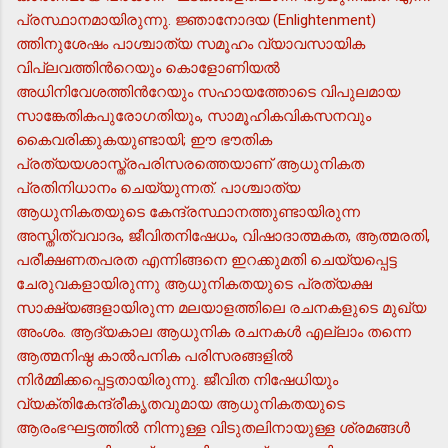
പ്രസ്ഥാനമായിരുന്നു. ജ്ഞാനോദയ (Enlightenment)
ത്തിനുശേഷം പാശ്ചാത്യ സമൂഹം വ്യാവസായിക
വിപ്ലവത്തിന്‍റെയും കൊളോണിയല്‍
അധിനിവേശത്തിന്‍റേയും സഹായത്തോടെ വിപുലമായ
സാങ്കേതികപുരോഗതിയും, സാമൂഹികവികസനവും
കൈവരിക്കുകയുണ്ടായി; ഈ ഭൗതിക
പ്രത്യയശാസ്ത്രപരിസരത്തെയാണ് ആധുനികത
പ്രതിനിധാനം ചെയ്യുന്നത്. പാശ്ചാത്യ
ആധുനികതയുടെ കേന്ദ്രസ്ഥാനത്തുണ്ടായിരുന്ന
അസ്തിത്വവാദം, ജീവിതനിഷേധം, വിഷാദാത്മകത, ആത്മരതി,
പരീക്ഷണതപരത എന്നിങ്ങനെ ഇറക്കുമതി ചെയ്യപ്പെട്ട
ചേരുവകളായിരുന്നു ആധുനികതയുടെ പ്രത്യക്ഷ
സാക്ഷ്യങ്ങളായിരുന്ന മലയാളത്തിലെ രചനകളുടെ മുഖ്യ
അംശം. ആദ്യകാല ആധുനിക രചനകള്‍ എല്ലാം തന്നെ
ആത്മനിഷ്ഠ കാല്‍പനിക പരിസരങ്ങളില്‍
നിര്‍മ്മിക്കപ്പെട്ടതായിരുന്നു. ജീവിത നിഷേധിയും
വ്യക്തികേന്ദ്രീകൃതവുമായ ആധുനികതയുടെ
ആരംഭഘട്ടത്തില്‍ നിന്നുള്ള വിടുതലിനായുള്ള ശ്രമങ്ങള്‍