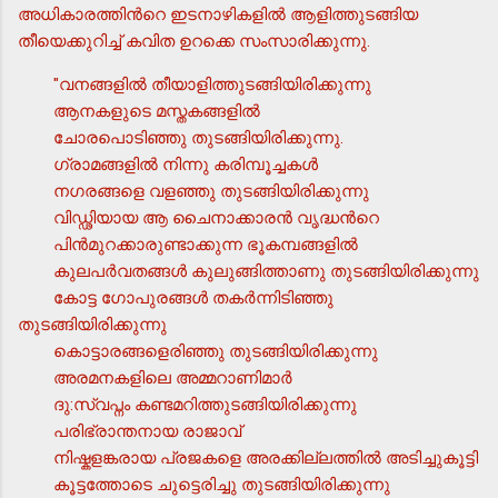
അധികാരത്തിന്‍റെ ഇടനാഴികളില്‍ ആളിത്തുടങ്ങിയ
തീയെക്കുറിച്ച് കവിത ഉറക്കെ സംസാരിക്കുന്നു.
"വനങ്ങളില്‍ തീയാളിത്തുടങ്ങിയിരിക്കുന്നു
ആനകളുടെ മസ്തകങ്ങളില്‍
ചോരപൊടിഞ്ഞു തുടങ്ങിയിരിക്കുന്നു.
ഗ്രാമങ്ങളില്‍ നിന്നു കരിമ്പൂച്ചകള്‍
നഗരങ്ങളെ വളഞ്ഞു തുടങ്ങിയിരിക്കുന്നു
വിഡ്ഢിയായ ആ ചൈനാക്കാരന്‍ വൃദ്ധന്‍റെ
പിന്‍മുറക്കാരുണ്ടാക്കുന്ന ഭൂകമ്പങ്ങളില്‍
കുലപര്‍വതങ്ങള്‍ കുലുങ്ങിത്താണു തുടങ്ങിയിരിക്കുന്നു
കോട്ട ഗോപുരങ്ങള്‍ തകര്‍ന്നിടിഞ്ഞു
തുടങ്ങിയിരിക്കുന്നു
കൊട്ടാരങ്ങളെരിഞ്ഞു തുടങ്ങിയിരിക്കുന്നു
അരമനകളിലെ അമ്മറാണിമാര്‍
ദു:സ്വപ്നം കണ്ടമറിത്തുടങ്ങിയിരിക്കുന്നു
പരിഭ്രാന്തനായ രാജാവ്
നിഷ്കളങ്കരായ പ്രജകളെ അരക്കില്ലത്തില്‍ അടിച്ചുകൂട്ടി
കൂട്ടത്തോടെ ചുട്ടെരിച്ചു തുടങ്ങിയിരിക്കുന്നു