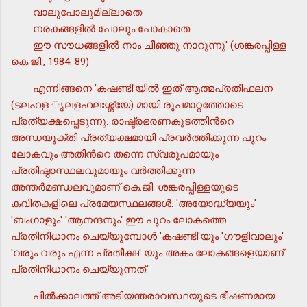
വാലുപോലുമില്ലാതെ
നരകങ്ങളില്‍ പോലും പോകാതെ
ഈ സൗധങ്ങളില്‍ നാം ചീഞ്ഞു നാറുന്നു' (ശങ്കരപ്പിള്ള
കെ.ജി., 1984: 89)
എന്നിങ്ങനെ 'കഷണ്ടി'യില്‍ ഇത് ആത്മപ്രതിഫലന
(ടലഹള ൃലളഹലഃശ്ശ്യേ) മായി രൂപമാറ്റത്തോടെ
പ്രത്യക്ഷപ്പെടുന്നു. രാഷ്ട്രഭരണകൂടത്തിന്‍റെ
അന്ധയുക്തി പ്രത്യക്ഷമായി പ്രവര്‍ത്തിക്കുന്ന പുറം
ലോകവും അതിന്‍റെ തന്നെ സ്വരൂപമായും
പ്രതിഷ്ഠാസ്ഥലവുമായും വര്‍ത്തിക്കുന്ന
അന്തര്‍മണ്ഡലവുമാണ് കെ.ജി. ശങ്കരപ്പിള്ളയുടെ
കവിതകളിലെ പ്രമേയസ്ഥലങ്ങള്‍. 'അയോദ്ധ്യയും'
'ബംഗാളും' 'ആനന്ദനും' ഈ പുറം ലോകത്തെ
പ്രതിനിധാനം ചെയ്യുമ്പോള്‍ 'കഷണ്ടി'യും 'ഗൗളിവാലും'
'വരും വരും എന്ന പ്രതീക്ഷ' യും അകം ലോകങ്ങളെയാണ്
പ്രതിനിധാനം ചെയ്യുന്നത്.
പില്‍ക്കാലത്ത് അടിയന്തരാവസ്ഥയുടെ ഭീഷണമായ