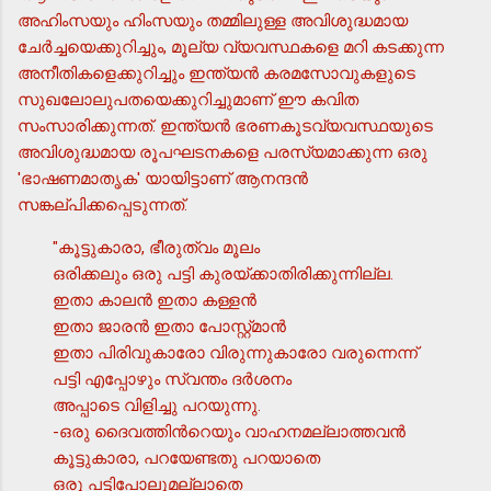
അഹിംസയും ഹിംസയും തമ്മിലുള്ള അവിശുദ്ധമായ
ചേര്‍ച്ചയെക്കുറിച്ചും, മൂല്യ വ്യവസ്ഥകളെ മറി കടക്കുന്ന
അനീതികളെക്കുറിച്ചും ഇന്ത്യന്‍ കരമസോവുകളുടെ
സുഖലോലുപതയെക്കുറിച്ചുമാണ് ഈ കവിത
സംസാരിക്കുന്നത്. ഇന്ത്യന്‍ ഭരണകൂടവ്യവസ്ഥയുടെ
അവിശുദ്ധമായ രൂപഘടനകളെ പരസ്യമാക്കുന്ന ഒരു
'ഭാഷണമാതൃക' യായിട്ടാണ് ആനന്ദന്‍
സങ്കല്പിക്കപ്പെടുന്നത്.
"കൂട്ടുകാരാ, ഭീരുത്വം മൂലം
ഒരിക്കലും ഒരു പട്ടി കുരയ്ക്കാതിരിക്കുന്നില്ല.
ഇതാ കാലന്‍ ഇതാ കള്ളന്‍
ഇതാ ജാരന്‍ ഇതാ പോസ്റ്റ്മാന്‍
ഇതാ പിരിവുകാരോ വിരുന്നുകാരോ വരുന്നെന്ന്
പട്ടി എപ്പോഴും സ്വന്തം ദര്‍ശനം
അപ്പാടെ വിളിച്ചു പറയുന്നു.
-ഒരു ദൈവത്തിന്‍റെയും വാഹനമല്ലാത്തവന്‍
കൂട്ടുകാരാ, പറയേണ്ടതു പറയാതെ
ഒരു പട്ടിപോലുമല്ലാതെ