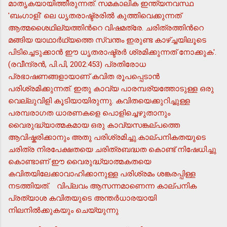
മാതൃകയായിത്തീരുന്നത്. സമകാലിക ഇന്ത്യനവസ്ഥ
'ബംഗാളി' ലെ ധൃതരാഷ്ട്രരില്‍ കുത്തിവെക്കുന്നത്
ആത്മശൈഥില്യത്തിന്‍റെ വിഷമത്രേ. ചരിത്രത്തിന്‍റെ
മങ്ങിയ യാഥാര്‍ഥ്യത്തെ സ്വന്തം ഇരുണ്ട കാഴ്ച്ചയിലൂടെ
പിടിച്ചെടുക്കാന്‍ ഈ ധൃതരാഷ്ട്രര്‍ ശ്രമിക്കുന്നത് നോക്കുക'.
(രവീന്ദ്രന്‍, പി.പി, 2002:453) പ്രതിരോധ
പ്രഭാഷണങ്ങളായാണ് കവിത രൂപപ്പെടാന്‍
പരിശ്രമിക്കുന്നത്. ഇതു കാവ്യ പാരമ്പര്യത്തോടുള്ള ഒരു
വെല്ലുവിളി കൂടിയായിരുന്നു. കവിതയെക്കുറിച്ചുള്ള
പരമ്പരാഗത ധാരണകളെ പൊളിച്ചെഴുതാനും
വൈരുദ്ധ്യാത്മകമായ ഒരു കാവ്യസങ്കല്പത്തെ
ആവിഷ്കരിക്കാനും അതു പരിശ്രമിച്ചു.കാല്പനികതയുടെ
ചരിത്ര നിരപേക്ഷതയെ ചരിത്രബദ്ധത കൊണ്ട് നിഷേധിച്ചു
കൊണ്ടാണ് ഈ വൈരുദ്ധ്യാത്മകതയെ
കവിതയിലേക്കാവാഹിക്കാനുള്ള പരിശ്രമം ശങ്കരപ്പിള്ള
നടത്തിയത്.
വിപ്ലവം ആസന്നമാണെന്ന കാല്പനിക
പ്രത്യാശ കവിതയുടെ അന്തര്‍ധാരയായി
നിലനില്‍ക്കുകയും ചെയ്യുന്നു