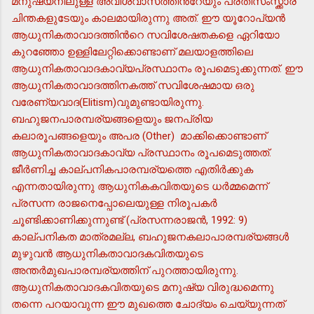
മനുഷ്യനിലുള്ള അവിശ്വാസത്തിന്‍റേയും പ്രതിസംസ്ക്കാര
ചിന്തകളുടേയും കാലമായിരുന്നു അത്. ഈ യൂറോപ്യന്‍
ആധുനികതാവാദത്തിന്‍റെ സവിശേഷതകളെ ഏറിയോ
കുറഞ്ഞോ ഉള്ളിലേറ്റിക്കൊണ്ടാണ് മലയാളത്തിലെ
ആധുനികതാവാദകാവ്യപ്രസ്ഥാനം രൂപമെടുക്കുന്നത്. ഈ
ആധുനികതാവാദത്തിനകത്ത് സവിശേഷമായ ഒരു
വരേണ്യവാദ(Elitism)വുമുണ്ടായിരുന്നു.
ബഹുജനപാരമ്പര്യങ്ങളെയും ജനപ്രിയ
കലാരൂപങ്ങളെയും അപര (Other) മാക്കിക്കൊണ്ടാണ്
ആധുനികതാവാദകാവ്യ പ്രസ്ഥാനം രൂപമെടുത്തത്.
ജീര്‍ണിച്ച കാല്പനികപാരമ്പര്യത്തെ എതിര്‍ക്കുക
എന്നതായിരുന്നു ആധുനികകവിതയുടെ ധര്‍മ്മമെന്ന്
പ്രസന്ന രാജനെപ്പോലെയുള്ള നിരൂപകര്‍
ചൂണ്ടിക്കാണിക്കുന്നുണ്ട് (പ്രസന്നരാജന്‍, 1992: 9)
കാല്പനികത മാത്രമല്ല, ബഹുജനകലാപാരമ്പര്യങ്ങള്‍
മുഴുവന്‍ ആധുനികതാവാദകവിതയുടെ
അന്തര്‍മുഖപാരമ്പര്യത്തിന് പുറത്തായിരുന്നു.
ആധുനികതാവാദകവിതയുടെ മനുഷ്യ വിരുദ്ധമെന്നു
തന്നെ പറയാവുന്ന ഈ മുഖത്തെ ചോദ്യം ചെയ്യുന്നത്