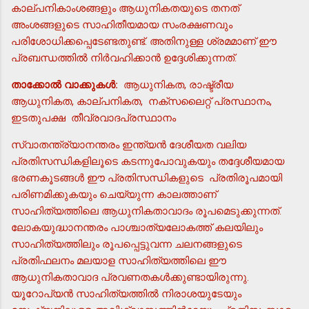
കാല്പനികാംശങ്ങളും ആധുനികതയുടെ തനത്
അംശങ്ങളുടെ സാഹിതീയമായ സംരക്ഷണവും
പരിശോധിക്കപ്പെടേണ്ടതുണ്ട്. അതിനുള്ള ശ്രമമാണ് ഈ
പ്രബന്ധത്തില്‍ നിര്‍വഹിക്കാന്‍ ഉദ്ദേശിക്കുന്നത്.
താക്കോല്‍ വാക്കുകള്‍:
ആധുനികത, രാഷ്ട്രീയ
ആധുനികത, കാല്പനികത, നക്സലൈറ്റ് പ്രസ്ഥാനം,
ഇടതുപക്ഷ തീവ്രവാദപ്രസ്ഥാനം
സ്വാതന്ത്ര്യാനന്തരം ഇന്ത്യന്‍ ദേശീയത വലിയ
പ്രതിസന്ധികളിലൂടെ കടന്നുപോവുകയും തദ്ദേശീയമായ
ഭരണകൂടങ്ങള്‍ ഈ പ്രതിസന്ധികളുടെ പ്രതിരൂപമായി
പരിണമിക്കുകയും ചെയ്യുന്ന കാലത്താണ്
സാഹിത്യത്തിലെ ആധുനികതാവാദം രൂപമെടുക്കുന്നത്.
ലോകയുദ്ധാനന്തരം പാശ്ചാത്യലോകത്ത് കലയിലും
സാഹിത്യത്തിലും രൂപപ്പെട്ടുവന്ന ചലനങ്ങളുടെ
പ്രതിഫലനം മലയാള സാഹിത്യത്തിലെ ഈ
ആധുനികതാവാദ പ്രവണതകള്‍ക്കുണ്ടായിരുന്നു.
യൂറോപ്യന്‍ സാഹിത്യത്തില്‍ നിരാശയുടേയും