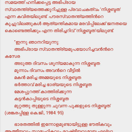
സമയത്ത് ഹനിക്കപ്പെട്ട അഭിപ്രായ
സ്വാതന്ത്ര്യത്തെക്കുറിച്ചുള്ള പ്രവാചകത്വം 'നിശ്ശബ്ദത'
എന്ന കവിതയിലുണ്ട്. പൗരസ്വാതന്ത്യത്തിന്‍റെ
കൂച്ചുവിലങ്ങുകള്‍ ആത്യന്തികമായ മരവിപ്പിലേക്ക് ജനതയെ
കൊണ്ടെത്തിക്കും എന്ന തിരിച്ചറിവ് 'നിശ്ശബ്ദത'യിലുണ്ട്.
"ഇന്നു ഞാനറിയുന്നു:
അഭിപ്രായ സ്വാതന്ത്ര്യമുപയോഗിച്ചവന്‍ന്‍റെ
കസേര
അടുത്ത ദിവസം ശൂന്യമാകുന്ന നിശ്ശബ്ദത
മൂന്നാം ദിവസം അവന്‍റെ വീട്ടില്‍
മകന്‍ മരിച്ച അമ്മയുടെ നിശ്ശബ്ദത
ഭര്‍ത്താവ് മരിച്ച ഭാര്യയുടെ നിശ്ശബ്ദത
മേശപ്പുറത്ത് കാത്തിരിക്കുന്ന
കട്ടന്‍കാപ്പിയുടെ നിശ്ശബ്ദത
മുറ്റത്തു തുള്ളുന്ന ചുവന്ന പൂക്കളുടെ നിശ്ശബ്ദത'
(ശങ്കരപ്പിള്ള കെ.ജി., 1984: 95)
ഭാരതത്തില്‍ ഇന്നോളമുണ്ടായിട്ടുള്ള ഭൗതികവും
ആത്മീയവും സാമൂഹികവും രാഷ്ട്രീയവുമായ എല്ലാ