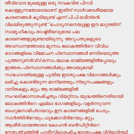
തീവ്രവാദ മുഖമുള്ള ഒരു നവകവിത പിറവി
കൊള്ളുന്നതോടെയാണ്. ഇതിന് സാര്‍വദേശീയമായ
കാരണങ്ങള്‍ കൂടിയുണ്ട് എന്ന് പി.പി.രവീന്ദ്രന്‍
വിലയിരുത്തുന്നുണ്ട്: "പൊടുന്നനെയുള്ള ഈ മാറ്റത്തിന്
സാമൂഹികവും രാഷ്ട്രീയവുമായ പല
കാരണങ്ങളുമുണ്ടായിരുന്നു. അറുപതുകളുടെ
അവസാനത്തോടെ മൂന്നാം ലോകത്തിന്‍റെ വിവിധ
ഭാഗങ്ങളിലെ വിമോചന പ്രസ്ഥാനങ്ങള്‍ നേടിയെടുത്ത
പുത്തനുണര്‍വ്വ് ഒന്നാം ലോക രാജ്യങ്ങളില്‍പ്പോലും
ഇത്തരം പ്രസ്ഥാനങ്ങള്‍ക്കും അവയുമായി
സാഹോദര്യമുള്ള പുതിയ ഇടതുപക്ഷ വിഭാഗങ്ങള്‍ക്കും
ലഭിച്ചു കൊണ്ടിരുന്ന മാന്യതയും ന്യൂനപക്ഷങ്ങളും
വനിതകളും മറ്റും ആ രാജ്യങ്ങളില്‍
സംഘടിക്കാനാരംഭിച്ചതും വിയറ്റ്നാം യുദ്ധത്തിനെതിരായി
ലോകത്തിന്‍റെ എല്ലാ ഭാഗങ്ങളിലും വളര്‍ന്നുവന്ന
ബഹുജനാഭിപ്രായവും ഈ കാരണങ്ങളില്‍ പെടും.
സാര്‍ത്രിന്‍റേയും ഫൂക്കോവിന്‍റേയും മറ്റും
ആശീര്‍വാദത്തോടെ കോഹന്‍ ബന്‍ഡിറ്റിന്‍റെ
നേതൃത്വത്തില്‍ പാരീസിലാരംഭിച്ച ഇടതുപക്ഷ വിദ്യാര്‍ത്ഥി