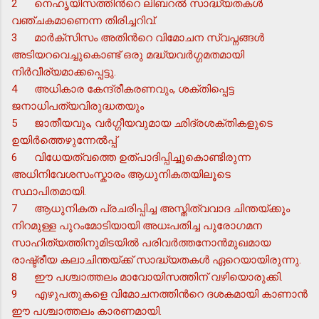
2
നെഹൃയിസത്തിന്‍റെ ലിബറല്‍ സാദ്ധ്യതകള്‍
വഞ്ചകമാണെന്ന തിരിച്ചറിവ്.
3
മാര്‍ക്സിസം അതിന്‍റെ വിമോചന സ്വപ്നങ്ങള്‍
അടിയറവെച്ചുകൊണ്ട് ഒരു മദ്ധ്യവര്‍ഗ്ഗമതമായി
നിര്‍വീര്യമാക്കപ്പെട്ടു.
4
അധികാര കേന്ദ്രീകരണവും, ശക്തിപ്പെട്ട
ജനാധിപത്യവിരുദ്ധതയും
5
ജാതീയവും, വര്‍ഗ്ഗീയവുമായ ഛിദ്രശക്തികളുടെ
ഉയിര്‍ത്തെഴുന്നേല്‍പ്പ്
6
വിധേയത്വത്തെ ഉത്പാദിപ്പിച്ചുകൊണ്ടിരുന്ന
അധിനിവേശസംസ്കാരം ആധുനികതയിലൂടെ
സ്ഥാപിതമായി.
7
ആധുനികത പ്രചരിപ്പിച്ച അസ്തിത്വവാദ ചിന്തയ്ക്കും
നിറമുള്ള പുറംമോടിയായി അധഃപതിച്ച പുരോഗമന
സാഹിത്യത്തിനുമിടയില്‍ പരിവര്‍ത്തനോന്‍മുഖമായ
രാഷ്ട്രീയ കലാചിന്തയ്ക്ക് സാദ്ധ്യതകള്‍ ഏറെയായിരുന്നു.
8
ഈ പശ്ചാത്തലം മാവോയിസത്തിന് വഴിയൊരുക്കി.
9
എഴുപതുകളെ വിമോചനത്തിന്‍റെ ദശകമായി കാണാന്‍
ഈ പശ്ചാത്തലം കാരണമായി.