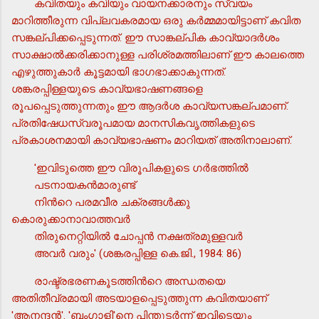
കവിതയും കവിയും വായനക്കാരനും സ്വയം
മാറിത്തീരുന്ന വിപ്ലവകരമായ ഒരു കര്‍മ്മമായിട്ടാണ് കവിത
സങ്കല്പിക്കപ്പെടുന്നത്. ഈ സാങ്കല്പിക കാവ്യാദര്‍ശം
സാക്ഷാല്‍ക്കരിക്കാനുള്ള പരിശ്രമത്തിലാണ് ഈ കാലത്തെ
എഴുത്തുകാര്‍ കൂട്ടമായി ഭാഗഭാക്കാകുന്നത്.
ശങ്കരപ്പിള്ളയുടെ കാവ്യഭാഷണങ്ങളെ
രൂപപ്പെടുത്തുന്നതും ഈ ആദര്‍ശ കാവ്യസങ്കല്പമാണ്.
പ്രതിഷേധസ്വരൂപമായ മാനസികവൃത്തികളുടെ
പ്രകാശനമായി കാവ്യഭാഷണം മാറിയത് അതിനാലാണ്.
'ഇവിടുത്തെ ഈ വിരൂപികളുടെ ഗര്‍ഭത്തില്‍
പടനായകന്‍മാരുണ്ട്
നിന്‍റെ പരമവീര ചക്രങ്ങള്‍ക്കു
കൊരുക്കാനാവാത്തവര്‍
തിരുനെറ്റിയില്‍ ചോപ്പന്‍ നക്ഷത്രമുള്ളവര്‍
അവര്‍ വരും' (ശങ്കരപ്പിള്ള കെ.ജി., 1984: 86)
രാഷ്ട്രഭരണകൂടത്തിന്‍റെ അന്ധതയെ
അതിതീവ്രമായി അടയാളപ്പെടുത്തുന്ന കവിതയാണ്
'ആനന്ദന്‍'. 'ബംഗാളി'നെ പിന്തുടര്‍ന്ന് ഇവിടെയും